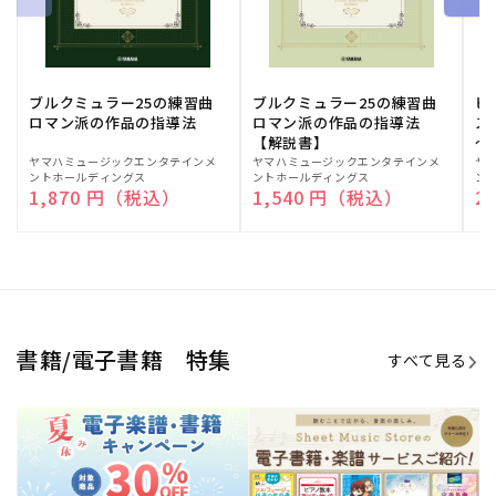
ブルクミュラー25の練習曲
ブルクミュラー25の練習曲
ピ
ロマン派の作品の指導法
ロマン派の作品の指導法
ス
【解説書】
～
販
ヤマハミュージックエンタテインメ
販
ヤマハミュージックエンタテインメ
販
ヤ
ントホールディングス
ントホールディングス
ン
売
売
売
通常価格
1,870 円（税込）
通常価格
1,540 円（税込）
通
2
元:
元:
元:
Sheet Music Store
書籍/電子書籍 特集
すべて見る