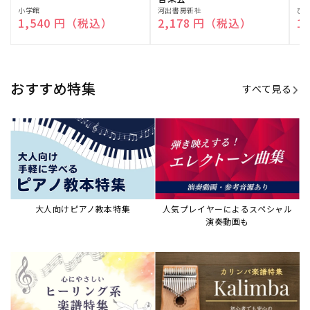
販
小学館
販
河出書房新社
販
ひ
通常価格
1,540 円（税込）
通常価格
2,178 円（税込）
通
1
売
売
売
元:
元:
元:
おすすめ特集
すべて見る
大人向けピアノ教本特集
人気プレイヤーによるスペシャル
演奏動画も