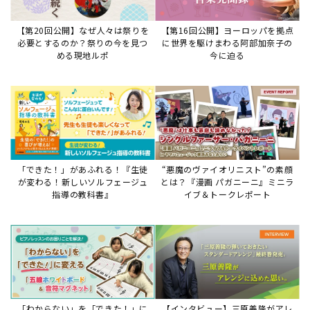
【第20回公開】なぜ人々は祭りを
【第16回公開】ヨーロッパを拠点
必要とするのか？祭りの今を見つ
に世界を駆けまわる阿部加奈子の
める現地ルポ
今に迫る
「できた！」があふれる！『生徒
“悪魔のヴァイオリニスト”の素顔
が変わる！新しいソルフェージュ
とは？『漫画 パガニーニ』ミニラ
指導の教科書』
イブ＆トークレポート
「わからない」を「できた！」に
【インタビュー】三原善隆がアレ