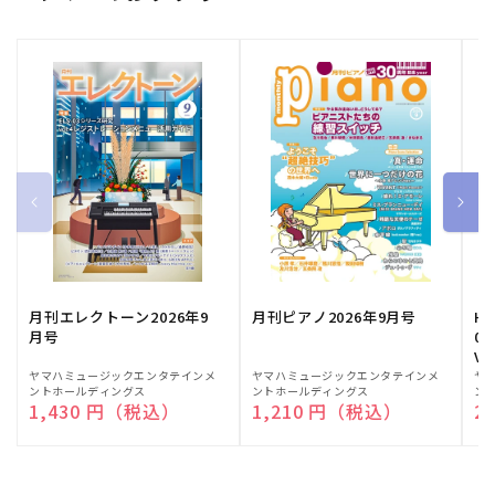
月刊エレクトーン2026年9
月刊ピアノ2026年9月号
HE
月号
03
Vo
販
ヤマハミュージックエンタテインメ
販
ヤマハミュージックエンタテインメ
販
ヤ
ントホールディングス
ントホールディングス
ン
売
売
売
通常価格
1,430 円（税込）
通常価格
1,210 円（税込）
通
2
元:
元:
元: