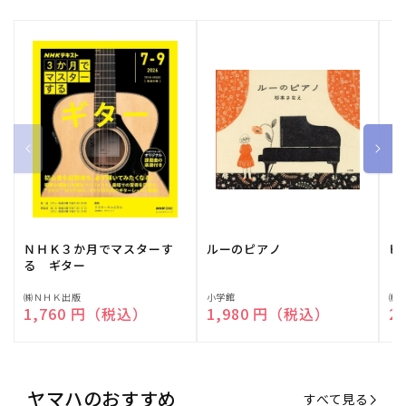
ＮＨＫ３か月でマスターす
ルーのピアノ
ピ
る ギター
販
㈱ＮＨＫ出版
販
小学館
販
㈱
通常価格
1,760 円（税込）
通常価格
1,980 円（税込）
通
2
売
売
売
元:
元:
元:
ヤマハのおすすめ
すべて見る