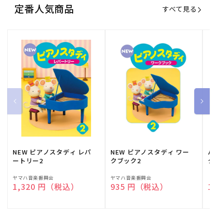
定番人気商品
すべて見る
NEW ピアノスタディ レパ
NEW ピアノスタディ ワー
バ
ートリー2
クブック2
ク
販
ヤマハ音楽振興会
販
ヤマハ音楽振興会
販
（
通常価格
1,320 円（税込）
通常価格
935 円（税込）
通
1
売
売
売
元:
元:
元: