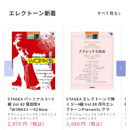
エレクトーン新着
すべて見る
STAGEA パーソナル 5～3
STAGEA エレクトーンで弾
S
級 Vol.62 窪田宏4
く 5～4級 Vol.88 月刊エレ
級
『WORKS1 ～02 New
クトーンPresents クラシ
ク
edition～』
ック名曲集
販
ヤマハミュージックエンタテインメ
販
ヤマハミュージックエンタテインメ
販
ヤ
ントホールディングス
ントホールディングス
ン
売
売
売
通常価格
2,970 円（税込）
通常価格
3,080 円（税込）
通
2
元:
元:
元: