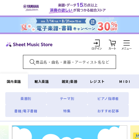
コンテ
ンツに
進む
カ
ー
ト
ロ
グ
イ
国内楽譜
輸入楽譜
雑貨/楽器
レジスト
MIDI
ン
楽器別
テーマ別
ピアノ指導者
書籍/電子書籍
特集
おすすめ記事