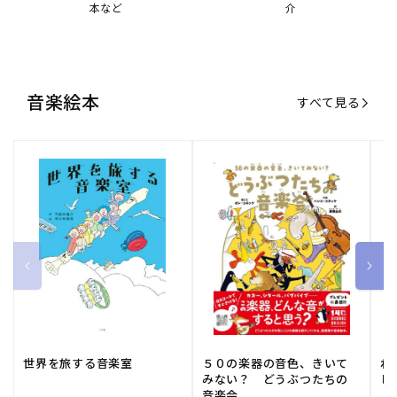
本など
介
音楽絵本
すべて見る
世界を旅する音楽室
５０の楽器の音色、きいて
ね
みない？ どうぶつたちの
し
音楽会