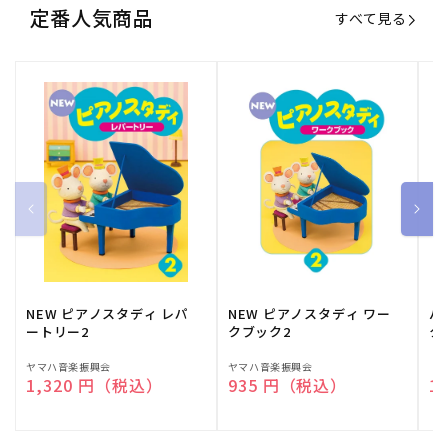
定番人気商品
すべて見る
NEW ピアノスタディ レパ
NEW ピアノスタディ ワー
バ
ートリー2
クブック2
ク
販
ヤマハ音楽振興会
販
ヤマハ音楽振興会
販
（
通常価格
1,320 円（税込）
通常価格
935 円（税込）
通
1
売
売
売
元:
元:
元: