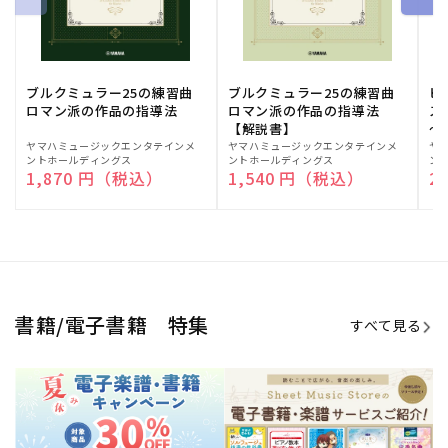
ブルクミュラー25の練習曲
ブルクミュラー25の練習曲
ピ
ロマン派の作品の指導法
ロマン派の作品の指導法
ス
【解説書】
～
販
ヤマハミュージックエンタテインメ
販
ヤマハミュージックエンタテインメ
販
ヤ
ントホールディングス
ントホールディングス
ン
売
売
売
通常価格
1,870 円（税込）
通常価格
1,540 円（税込）
通
2
元:
元:
元:
Sheet Music Store
書籍/電子書籍 特集
すべて見る