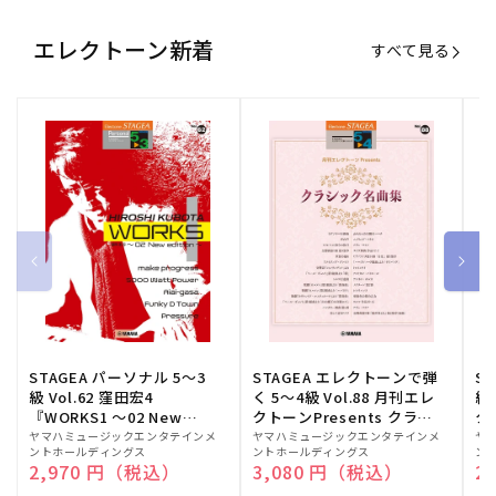
エレクトーン新着
すべて見る
STAGEA パーソナル 5～3
STAGEA エレクトーンで弾
S
級 Vol.62 窪田宏4
く 5～4級 Vol.88 月刊エレ
級
『WORKS1 ～02 New
クトーンPresents クラシ
ク
edition～』
ック名曲集
販
ヤマハミュージックエンタテインメ
販
ヤマハミュージックエンタテインメ
販
ヤ
ントホールディングス
ントホールディングス
ン
売
売
売
通常価格
2,970 円（税込）
通常価格
3,080 円（税込）
通
2
元:
元:
元: