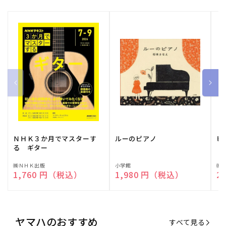
ＮＨＫ３か月でマスターす
ルーのピアノ
ピ
る ギター
販
㈱ＮＨＫ出版
販
小学館
販
㈱
通常価格
1,760 円（税込）
通常価格
1,980 円（税込）
通
2
売
売
売
元:
元:
元:
ヤマハのおすすめ
すべて見る