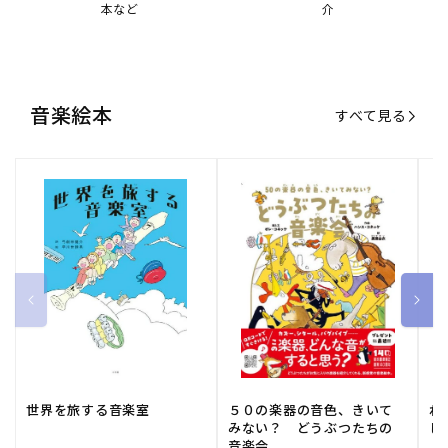
本など
介
音楽絵本
すべて見る
世界を旅する音楽室
５０の楽器の音色、きいて
ね
みない？ どうぶつたちの
し
音楽会