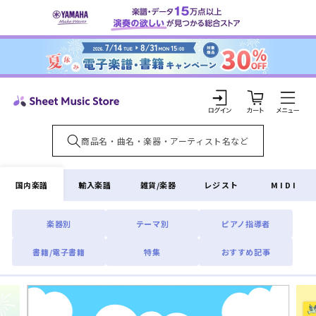
コンテ
ンツに
進む
カ
ー
ト
ロ
グ
イ
国内楽譜
輸入楽譜
雑貨/楽器
レジスト
MIDI
ン
楽器別
テーマ別
ピアノ指導者
書籍/電子書籍
特集
おすすめ記事