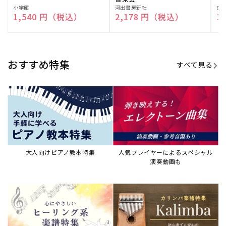
販
小学館
販
河出書房新社
販
ひ
通常価格
1,540 円（税込）
通常価格
2,178 円（税込）
通
1
売
売
売
元:
元:
元:
おすすめ特集
すべて見る
大人向けピアノ教本特集
人気プレイヤーによるスペシャル
演奏動画も