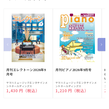
月刊エレクトーン2026年9
月刊ピアノ2026年9月号
HE
月号
03
Vo
販
ヤマハミュージックエンタテインメ
販
ヤマハミュージックエンタテインメ
販
ヤ
ントホールディングス
ントホールディングス
ン
売
売
売
通常価格
1,430 円（税込）
通常価格
1,210 円（税込）
通
2
元:
元:
元: