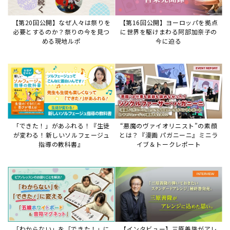
【第20回公開】なぜ人々は祭りを
【第16回公開】ヨーロッパを拠点
必要とするのか？祭りの今を見つ
に世界を駆けまわる阿部加奈子の
める現地ルポ
今に迫る
「できた！」があふれる！『生徒
“悪魔のヴァイオリニスト”の素顔
が変わる！新しいソルフェージュ
とは？『漫画 パガニーニ』ミニラ
指導の教科書』
イブ＆トークレポート
「わからない」を「できた！」に
【インタビュー】三原善隆がアレ