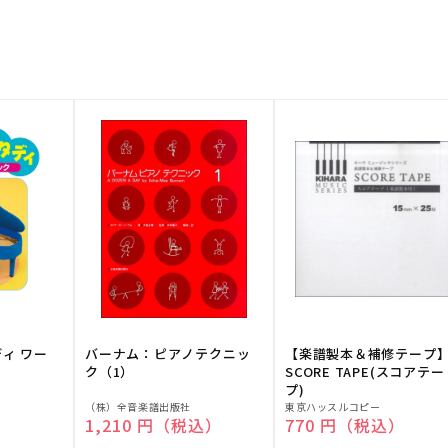
ディ ワー
バーナム：ピアノテクニッ
【楽譜製本＆補修テープ
ク（1）
SCORE TAPE(スコアテー
プ)
販
販
（株）全音楽譜出版社
東京ハッスルコピー
）
通常価格
1,210 円（税込）
通常価格
770 円（税込）
売
売