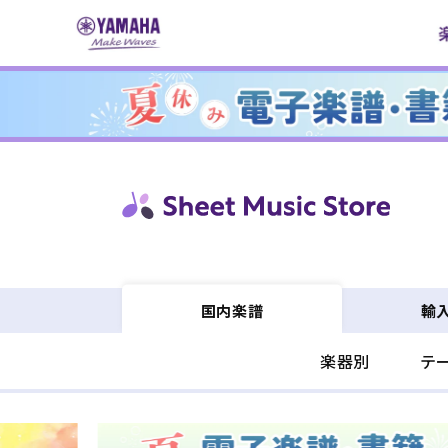
コンテ
ンツに
進む
輸
国内楽譜
楽器別
テ