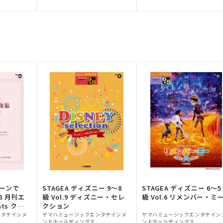
元:
元:
トーンで
STAGEA ディズニー 9～8
STAGEA ディズニー 6～5
88 月刊エ
級 Vol.9 ディズニー・セレ
級 Vol.6 リメンバー・ミ
ts クラ
クション
販
販
ンタテインメ
ヤマハミュージックエンタテインメ
ヤマハミュージックエンタテイン
ントホールディングス
ントホールディングス