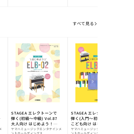
元:
元:
元
すべて見る
STAGEA エレクトーンで
STAGEA エレクトーンで
S
ー
弾く(初級～中級) Vol.87
弾く(入門～初級) Vol.86
級
大人向け はじめよう！
こども向け はじめよう！
販
ELB-02(楽器のトリセツ
販
ELB-02(楽器のトリセツ
メ
ヤマハミュージックエンタテインメ
ヤマハミュージックエンタテインメ
ヤ
ントホールディングス
ントホールディングス
ン