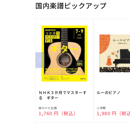
国内楽譜ピックアップ
ＮＨＫ３か月でマスターす
ルーのピアノ
る ギター
販
販
㈱ＮＨＫ出版
小学館
通常価格
1,760 円（税込）
通常価格
1,980 円（税
売
売
元:
元: