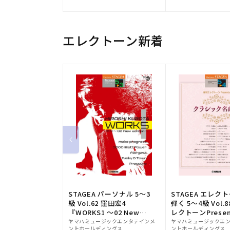
元:
元:
エレクトーン新着
STAGEA パーソナル 5～3
STAGEA エレク
級 Vol.62 窪田宏4
弾く 5～4級 Vol.
『WORKS1 ～02 New
レクトーンPresen
販
edition～』
販
シック名曲集
ヤマハミュージックエンタテインメ
ヤマハミュージックエ
ントホールディングス
ントホールディングス