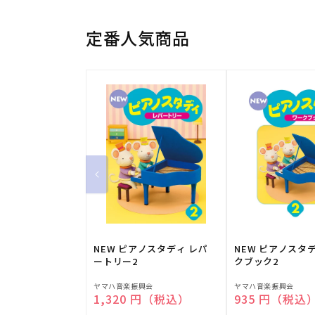
定番人気商品
NEW ピアノスタディ レパ
NEW ピアノスタ
ートリー2
クブック2
販
販
ヤマハ音楽振興会
ヤマハ音楽振興会
通常価格
1,320 円（税込）
通常価格
935 円（税込
売
売