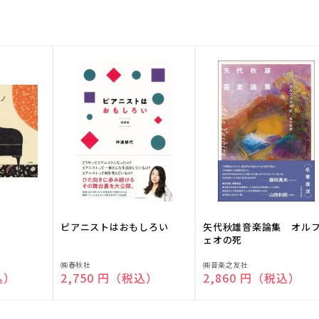
ピアニストはおもしろい
矢代秋雄音楽論集 オル
ェオの死
販
販
㈱春秋社
㈱音楽之友社
込）
通常価格
2,750 円（税込）
通常価格
2,860 円（税込）
売
売
元:
元: