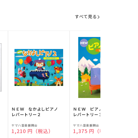
すべて見る
】
ＮＥＷ なかよしピアノ
ＮＥＷ ピアノスタディ
レパートリー２
レパートリー３
販
販
ヤマハ音楽振興会
ヤマハ音楽振興会
O
通常価格
1,210 円（税込）
通常価格
1,375 円（税込）
売
売