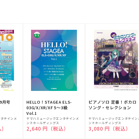
9月号
HELLO！STAGEA ELS-
ピアノソロ 定番！ボカロ
03G/X/XR/XF 5～3級
ソング・セレクション
Vol.1
販
販
ンタテインメ
ヤマハミュージックエンタテインメ
ヤマハミュージックエンタテイン
ントホールディングス
ントホールディングス
売
売
込）
通常価格
2,640 円（税込）
通常価格
3,080 円（税込）
元:
元: