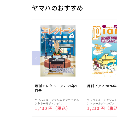
ヤマハのおすすめ
月刊エレクトーン2026年9
月刊ピアノ2026年
月号
販
販
ヤマハミュージックエンタテインメ
ヤマハミュージックエ
ントホールディングス
ントホールディングス
売
売
通常価格
1,430 円（税込）
通常価格
1,210 円（税
元:
元: