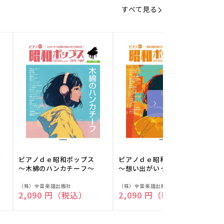
すべて見る
フ
ピアノｄｅ昭和ポップス
ピアノｄｅ昭和ポップス
～木綿のハンカチーフ～
～想い出がいっぱい～
販
販
（株）全音楽譜出版社
（株）全音楽譜出版社
（
通常価格
2,090 円（税込）
通常価格
2,090 円（税込）
売
売
元:
元:
元