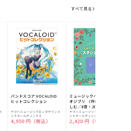
すべて見る
バンドスコア VOCALOID
ミュージックベルでスタジ
ヒットコレクション
オジブリ （伴奏音源と楽
しむ／8音・20音ベル対応
販
販
／ドレミふりがな付）
メ
ヤマハミュージックエンタテインメ
ヤマハミュージックエンタテインメ
ヤ
ントホールディングス
ントホールディングス
ン
売
売
通常価格
4,950 円（税込）
通常価格
2,420 円（税込）
元:
元:
元