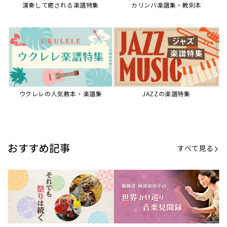
【第21回公開】なぜ人々は祭りを
【第16回公開】ヨーロッパを拠点
必要とするのか？祭りの今を見つ
に世界を駆けまわる阿部加奈子の
める現地ルポ
今に迫る
「できた！」があふれる！『生徒
“悪魔のヴァイオリニスト”の素顔
が変わる！新しいソルフェージュ
とは？『漫画 パガニーニ』ミニラ
指導の教科書』
イブ＆トークレポート