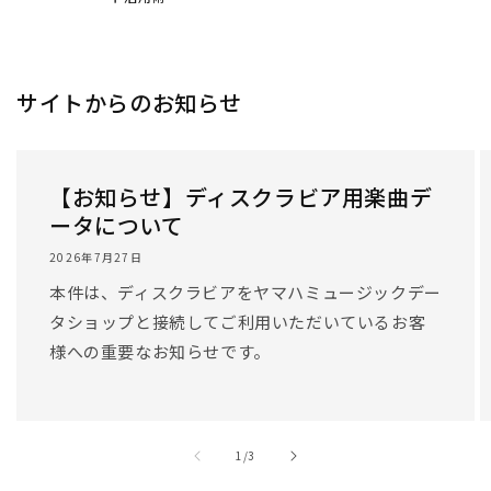
/
1
/
3