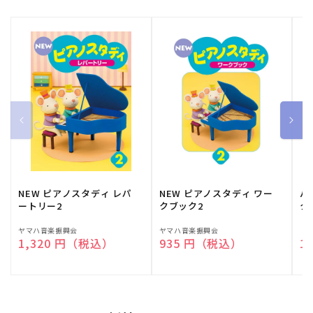
NEW ピアノスタディ レパ
NEW ピアノスタディ ワー
バ
ートリー2
クブック2
ク
販
ヤマハ音楽振興会
販
ヤマハ音楽振興会
販
（
通常価格
1,320 円（税込）
通常価格
935 円（税込）
通
1
売
売
売
元:
元:
元: