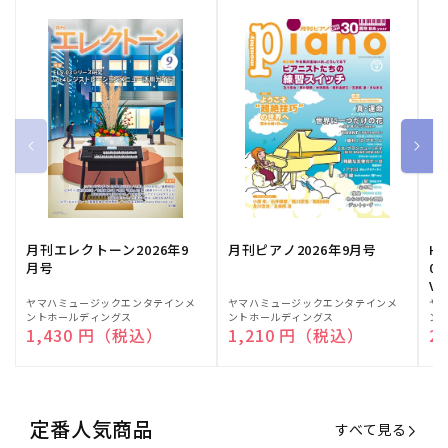
月刊エレクトーン2026年9
月刊ピアノ2026年9月号
HE
月号
03
Vo
販
ヤマハミュージックエンタテインメ
販
ヤマハミュージックエンタテインメ
販
ヤ
ントホールディングス
ントホールディングス
ン
売
売
売
通常価格
1,430 円（税込）
通常価格
1,210 円（税込）
通
2
元:
元:
元:
定番人気商品
すべて見る