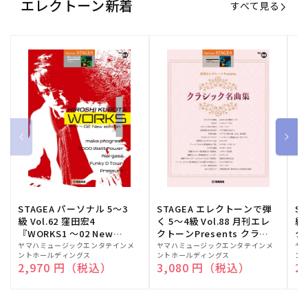
エレクトーン新着
すべて見る
STAGEA パーソナル 5～3
STAGEA エレクトーンで弾
S
級 Vol.62 窪田宏4
く 5～4級 Vol.88 月刊エレ
級
『WORKS1 ～02 New
クトーンPresents クラシ
ク
edition～』
ック名曲集
販
ヤマハミュージックエンタテインメ
販
ヤマハミュージックエンタテインメ
販
ヤ
ントホールディングス
ントホールディングス
ン
売
売
売
通常価格
2,970 円（税込）
通常価格
3,080 円（税込）
通
2
元:
元:
元: