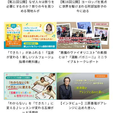
「わからない」を「できた！」に
【インタビュー】三原善隆がアレ
変える♪レッスンが変わる五線ボ
ンジに込めた思い。
ード活用術
サイトからのお知らせ
【お知らせ】ディスクラビア用楽曲デ
ータについて
2026年7月27日
本件は、ディスクラビアをヤマハミュージックデー
タショップと接続してご利用いただいているお客
様への重要なお知らせです。