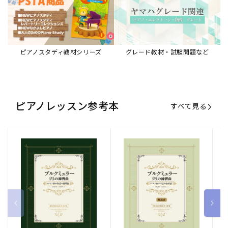
ブルクミュラー25の練習曲
ブルクミュラー25の練習曲
ピ
ロマン派の作品の指導法
ロマン派の作品の指導法
ス
【解説書】
～
販
ヤマハミュージックエンタテインメ
販
ヤマハミュージックエンタテインメ
販
ヤ
ントホールディングス
ントホールディングス
ン
売
売
売
通常価格
1,870 円（税込）
通常価格
1,540 円（税込）
通
2
元:
元:
元:
Sheet Music Store
書籍/電子書籍 特集
すべて見る