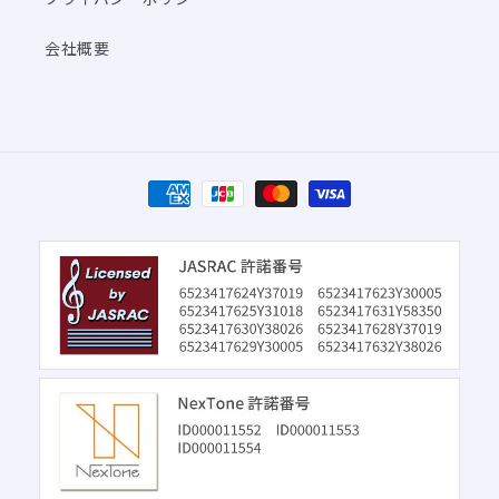
会社概要
決
済
方
法