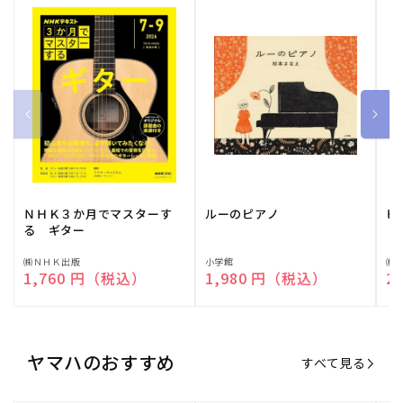
ＮＨＫ３か月でマスターす
ルーのピアノ
ピ
る ギター
販
㈱ＮＨＫ出版
販
小学館
販
㈱
通常価格
1,760 円（税込）
通常価格
1,980 円（税込）
通
2
売
売
売
元:
元:
元:
ヤマハのおすすめ
すべて見る