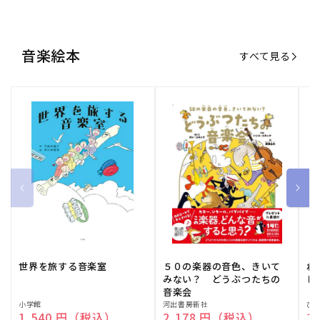
世界を旅する音楽室
５０の楽器の音色、きいて
ね
みない？ どうぶつたちの
し
音楽会
販
小学館
販
河出書房新社
販
ひ
通常価格
1,540 円（税込）
通常価格
2,178 円（税込）
通
1
売
売
売
元:
元:
元:
おすすめ特集
すべて見る
大人向けピアノ教本特集
人気プレイヤーによるスペシャル
演奏動画も