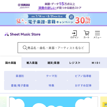
コンテ
ンツに
進む
カ
ー
ト
ロ
グ
イ
国内楽譜
輸入楽譜
雑貨/楽器
レジスト
MIDI
ン
楽器別
テーマ別
ピアノ指導者
書籍/電子書籍
特集
おすすめ記事