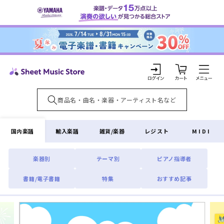
コンテ
ンツに
進む
カ
ー
ト
ロ
グ
イ
国内楽譜
輸入楽譜
雑貨/楽器
レジスト
MIDI
ン
楽器別
テーマ別
ピアノ指導者
書籍/電子書籍
特集
おすすめ記事