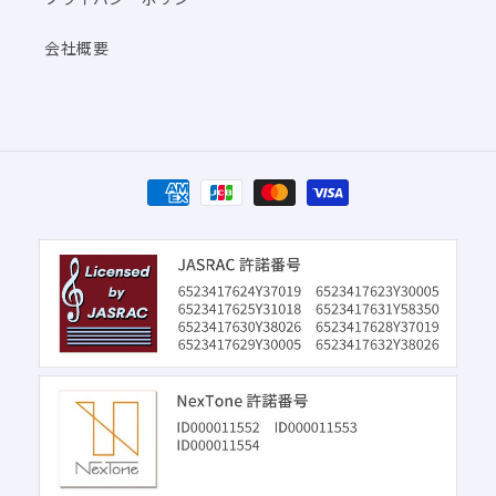
会社概要
決
済
方
法