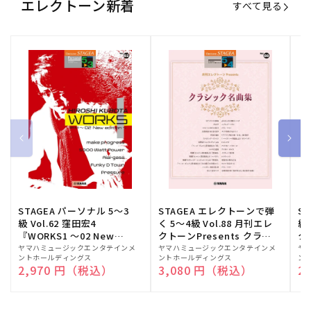
エレクトーン新着
すべて見る
STAGEA パーソナル 5～3
STAGEA エレクトーンで弾
S
級 Vol.62 窪田宏4
く 5～4級 Vol.88 月刊エレ
級
『WORKS1 ～02 New
クトーンPresents クラシ
ク
edition～』
ック名曲集
販
ヤマハミュージックエンタテインメ
販
ヤマハミュージックエンタテインメ
販
ヤ
ントホールディングス
ントホールディングス
ン
売
売
売
通常価格
2,970 円（税込）
通常価格
3,080 円（税込）
通
2
元:
元:
元: