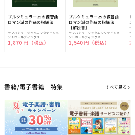
ブルクミュラー25の練習曲
ブルクミュラー25の練習曲
ピ
ロマン派の作品の指導法
ロマン派の作品の指導法
ス
【解説書】
～
販
ヤマハミュージックエンタテインメ
販
ヤマハミュージックエンタテインメ
販
ヤ
ントホールディングス
ントホールディングス
ン
売
売
売
通常価格
1,870 円（税込）
通常価格
1,540 円（税込）
通
2
元:
元:
元:
Sheet Music Store
書籍/電子書籍 特集
すべて見る