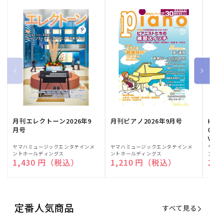
月刊エレクトーン2026年9
月刊ピアノ2026年9月号
HE
月号
03
Vo
販
ヤマハミュージックエンタテインメ
販
ヤマハミュージックエンタテインメ
販
ヤ
ントホールディングス
ントホールディングス
ン
売
売
売
通常価格
1,430 円（税込）
通常価格
1,210 円（税込）
通
2
元:
元:
元:
定番人気商品
すべて見る