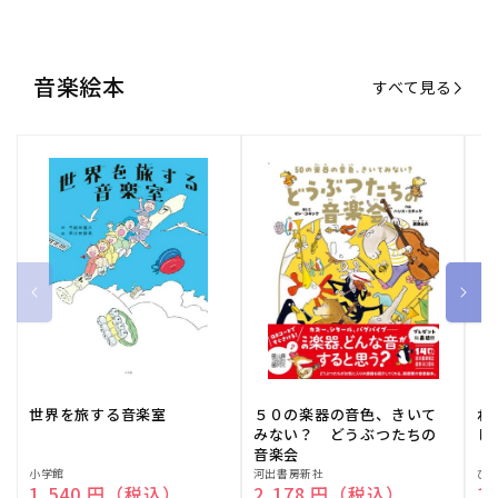
音楽絵本
すべて見る
世界を旅する音楽室
５０の楽器の音色、きいて
ね
みない？ どうぶつたちの
し
音楽会
販
小学館
販
河出書房新社
販
ひ
通常価格
1,540 円（税込）
通常価格
2,178 円（税込）
通
1