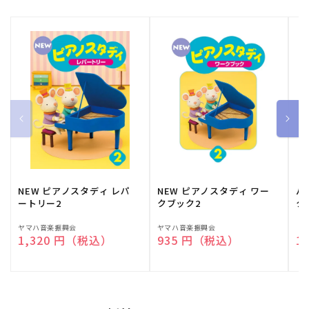
NEW ピアノスタディ レパ
NEW ピアノスタディ ワー
バ
ートリー2
クブック2
ク
販
ヤマハ音楽振興会
販
ヤマハ音楽振興会
販
（
通常価格
1,320 円（税込）
通常価格
935 円（税込）
通
1
売
売
売
元:
元:
元: