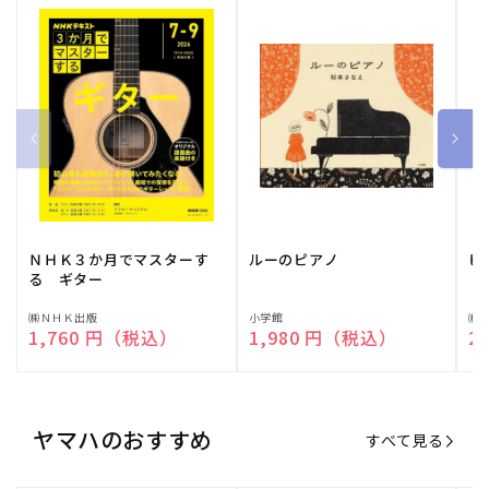
ＮＨＫ３か月でマスターす
ルーのピアノ
ピ
る ギター
販
㈱ＮＨＫ出版
販
小学館
販
㈱
通常価格
1,760 円（税込）
通常価格
1,980 円（税込）
通
2
売
売
売
元:
元:
元:
ヤマハのおすすめ
すべて見る