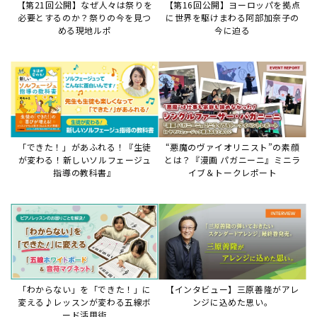
【第21回公開】なぜ人々は祭りを
【第16回公開】ヨーロッパを拠点
必要とするのか？祭りの今を見つ
に世界を駆けまわる阿部加奈子の
める現地ルポ
今に迫る
「できた！」があふれる！『生徒
“悪魔のヴァイオリニスト”の素顔
が変わる！新しいソルフェージュ
とは？『漫画 パガニーニ』ミニラ
指導の教科書』
イブ＆トークレポート
「わからない」を「できた！」に
【インタビュー】三原善隆がアレ
変える♪レッスンが変わる五線ボ
ンジに込めた思い。
ード活用術