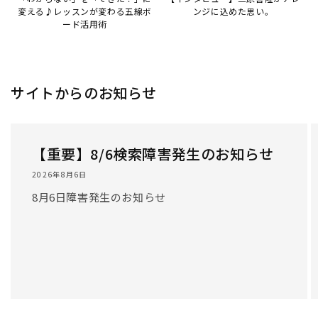
/
1
/
3