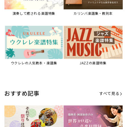
【第20回公開】なぜ人々は祭りを
【第16回公開】ヨーロッパを拠点
必要とするのか？祭りの今を見つ
に世界を駆けまわる阿部加奈子の
める現地ルポ
今に迫る
「できた！」があふれる！『生徒
“悪魔のヴァイオリニスト”の素顔
が変わる！新しいソルフェージュ
とは？『漫画 パガニーニ』ミニラ
指導の教科書』
イブ＆トークレポート