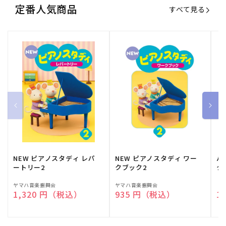
定番人気商品
すべて見る
NEW ピアノスタディ レパ
NEW ピアノスタディ ワー
バ
ートリー2
クブック2
ク
販
ヤマハ音楽振興会
販
ヤマハ音楽振興会
販
（
通常価格
1,320 円（税込）
通常価格
935 円（税込）
通
1
売
売
売
元:
元:
元: