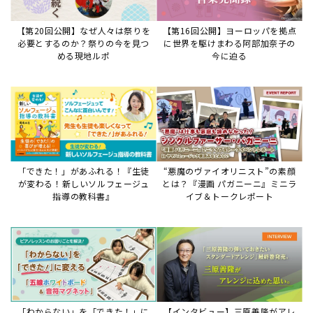
「わからない」を「できた！」に
【インタビュー】三原善隆がアレ
変える♪レッスンが変わる五線ボ
ンジに込めた思い。
ード活用術
サイトからのお知らせ
【重要】8/6検索障害発生のお知らせ
2026年8月6日
8月6日障害発生のお知らせ