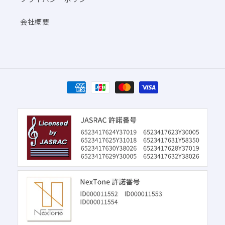
会社概要
決
済
方
法