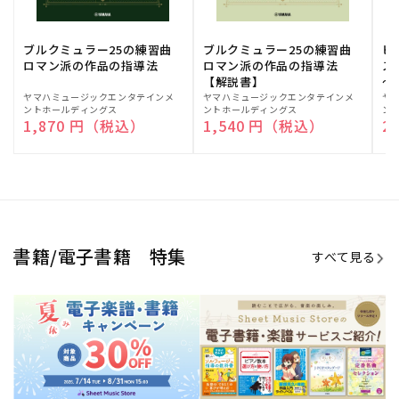
ブルクミュラー25の練習曲
ブルクミュラー25の練習曲
ピ
ロマン派の作品の指導法
ロマン派の作品の指導法
ス
【解説書】
～
販
ヤマハミュージックエンタテインメ
販
ヤマハミュージックエンタテインメ
販
ヤ
ントホールディングス
ントホールディングス
ン
売
売
売
通常価格
1,870 円（税込）
通常価格
1,540 円（税込）
通
2
元:
元:
元:
Sheet Music Store
書籍/電子書籍 特集
すべて見る