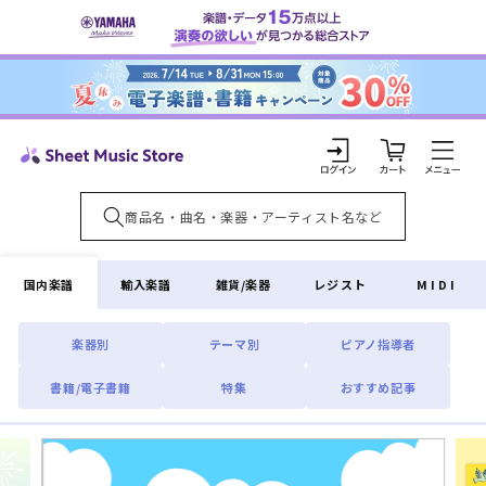
コンテ
ンツに
進む
カ
ー
ト
ロ
グ
イ
国内楽譜
輸入楽譜
雑貨/楽器
レジスト
MIDI
ン
楽器別
テーマ別
ピアノ指導者
書籍/電子書籍
特集
おすすめ記事