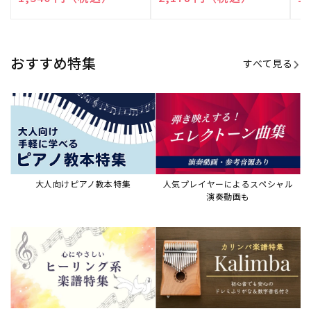
売
売
売
元:
元:
元:
おすすめ特集
すべて見る
大人向けピアノ教本特集
人気プレイヤーによるスペシャル
演奏動画も