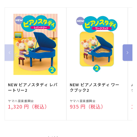
NEW ピアノスタディ レパ
NEW ピアノスタディ ワー
バ
ートリー2
クブック2
ク
販
ヤマハ音楽振興会
販
ヤマハ音楽振興会
販
（
通常価格
1,320 円（税込）
通常価格
935 円（税込）
通
1
売
売
売
元:
元:
元: