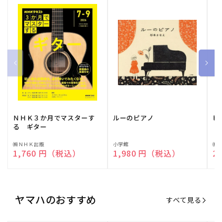
ＮＨＫ３か月でマスターす
ルーのピアノ
ピ
る ギター
販
㈱ＮＨＫ出版
販
小学館
販
㈱
通常価格
1,760 円（税込）
通常価格
1,980 円（税込）
通
2
売
売
売
元:
元:
元:
ヤマハのおすすめ
すべて見る