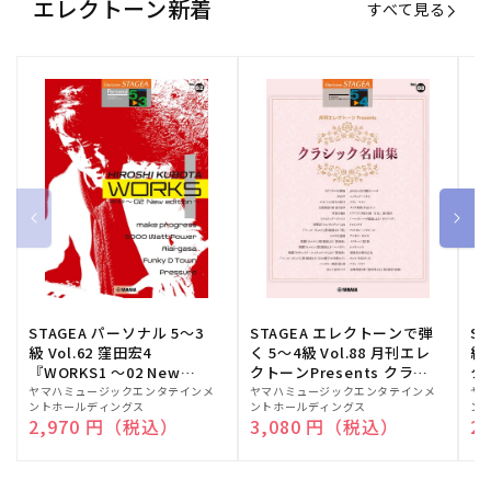
エレクトーン新着
すべて見る
STAGEA パーソナル 5～3
STAGEA エレクトーンで弾
S
級 Vol.62 窪田宏4
く 5～4級 Vol.88 月刊エレ
級
『WORKS1 ～02 New
クトーンPresents クラシ
ク
edition～』
ック名曲集
販
ヤマハミュージックエンタテインメ
販
ヤマハミュージックエンタテインメ
販
ヤ
ントホールディングス
ントホールディングス
ン
売
売
売
通常価格
2,970 円（税込）
通常価格
3,080 円（税込）
通
2
元:
元:
元: