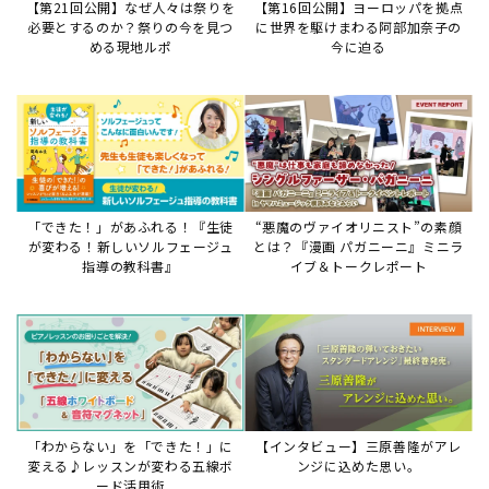
【第21回公開】なぜ人々は祭りを
【第16回公開】ヨーロッパを拠点
必要とするのか？祭りの今を見つ
に世界を駆けまわる阿部加奈子の
める現地ルポ
今に迫る
「できた！」があふれる！『生徒
“悪魔のヴァイオリニスト”の素顔
が変わる！新しいソルフェージュ
とは？『漫画 パガニーニ』ミニラ
指導の教科書』
イブ＆トークレポート
「わからない」を「できた！」に
【インタビュー】三原善隆がアレ
変える♪レッスンが変わる五線ボ
ンジに込めた思い。
ード活用術