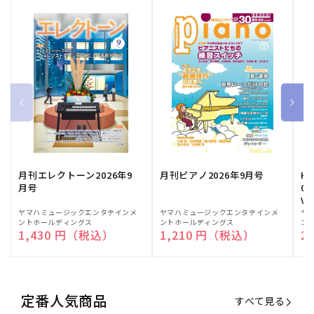
月刊エレクトーン2026年9
月刊ピアノ2026年9月号
HE
月号
03
Vo
販
ヤマハミュージックエンタテインメ
販
ヤマハミュージックエンタテインメ
販
ヤ
ントホールディングス
ントホールディングス
ン
売
売
売
通常価格
1,430 円（税込）
通常価格
1,210 円（税込）
通
2
元:
元:
元:
定番人気商品
すべて見る