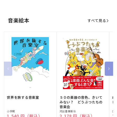
音楽絵本
すべて見る
世界を旅する音楽室
５０の楽器の音色、きいて
ね
みない？ どうぶつたちの
し
音楽会
販
小学館
販
河出書房新社
販
ひ
通常価格
1,540 円（税込）
通常価格
2,178 円（税込）
通
1