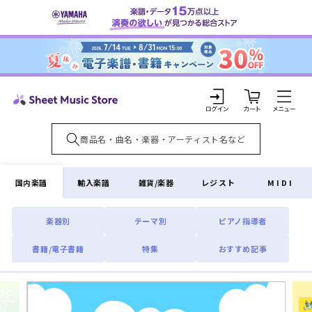
コンテ
ンツに
進む
カ
ー
ト
ロ
グ
イ
国内楽譜
輸入楽譜
雑貨/楽器
レジスト
MIDI
ン
楽器別
テーマ別
ピアノ指導者
書籍/電子書籍
特集
おすすめ記事