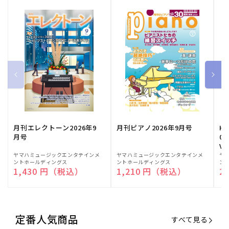
月刊エレクトーン2026年9
月刊ピアノ2026年9月号
HE
月号
03
Vo
販
ヤマハミュージックエンタテインメ
販
ヤマハミュージックエンタテインメ
販
ヤ
ントホールディングス
ントホールディングス
ン
売
売
売
通常価格
1,430 円（税込）
通常価格
1,210 円（税込）
通
2
元:
元:
元:
定番人気商品
すべて見る