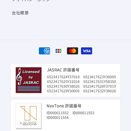
会社概要
決
済
方
法