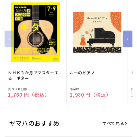
ＮＨＫ３か月でマスターす
ルーのピアノ
ピ
る ギター
販
㈱ＮＨＫ出版
販
小学館
販
㈱
通常価格
1,760 円（税込）
通常価格
1,980 円（税込）
通
2
売
売
売
元:
元:
元:
ヤマハのおすすめ
すべて見る