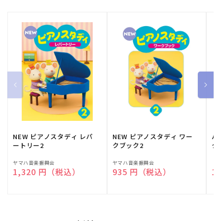
NEW ピアノスタディ レパ
NEW ピアノスタディ ワー
バ
ートリー2
クブック2
ク
販
ヤマハ音楽振興会
販
ヤマハ音楽振興会
販
（
通常価格
1,320 円（税込）
通常価格
935 円（税込）
通
1
売
売
売
元:
元:
元: