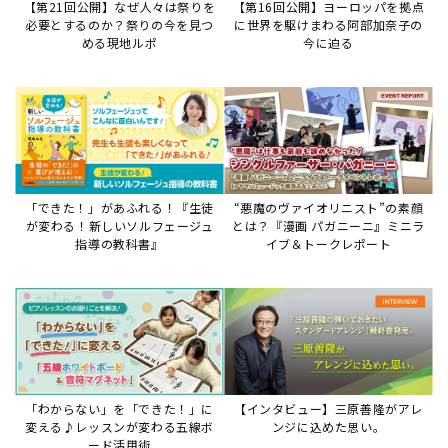
【第21回公開】なぜ人々は祭りを
【第16回公開】ヨーロッパを拠点
必要とするのか？祭りの今を見つ
に世界を駆けまわる阿部加奈子の
める現地ルポ
今に迫る
「できた！」があふれる！『生徒
“悪魔のヴァイオリニスト”の素顔
が変わる！新しいソルフェージュ
とは？『漫画 パガニーニ』ミニラ
指導の教科書』
イブ＆トークレポート
「わからない」を「できた！」に
【インタビュー】三原善隆がアレ
変える♪レッスンが変わる五線ボ
ンジに込めた思い。
ード活用術