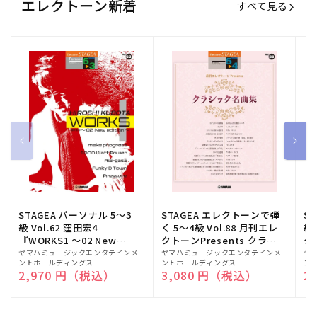
エレクトーン新着
すべて見る
STAGEA パーソナル 5～3
STAGEA エレクトーンで弾
S
級 Vol.62 窪田宏4
く 5～4級 Vol.88 月刊エレ
級
『WORKS1 ～02 New
クトーンPresents クラシ
ク
edition～』
ック名曲集
販
ヤマハミュージックエンタテインメ
販
ヤマハミュージックエンタテインメ
販
ヤ
ントホールディングス
ントホールディングス
ン
売
売
売
通常価格
2,970 円（税込）
通常価格
3,080 円（税込）
通
2
元:
元:
元: