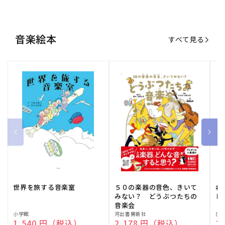
音楽絵本
すべて見る
世界を旅する音楽室
５０の楽器の音色、きいて
ね
みない？ どうぶつたちの
し
音楽会
販
小学館
販
河出書房新社
販
ひ
通常価格
1,540 円（税込）
通常価格
2,178 円（税込）
通
1