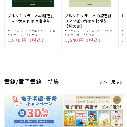
ブルクミュラー25の練習曲
ブルクミュラー25の練習曲
ピ
ロマン派の作品の指導法
ロマン派の作品の指導法
ス
【解説書】
～
販
ヤマハミュージックエンタテインメ
販
ヤマハミュージックエンタテインメ
販
ヤ
ントホールディングス
ントホールディングス
ン
売
売
売
通常価格
1,870 円（税込）
通常価格
1,540 円（税込）
通
2
元:
元:
元:
Sheet Music Store
書籍/電子書籍 特集
すべて見る