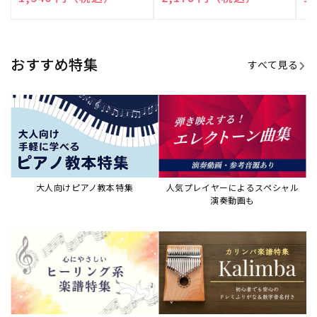
売
売
売
元:
元:
元:
おすすめ特集
すべて見る
大人向けピアノ教本特集
人気プレイヤーによるスペシャル
演奏動画も