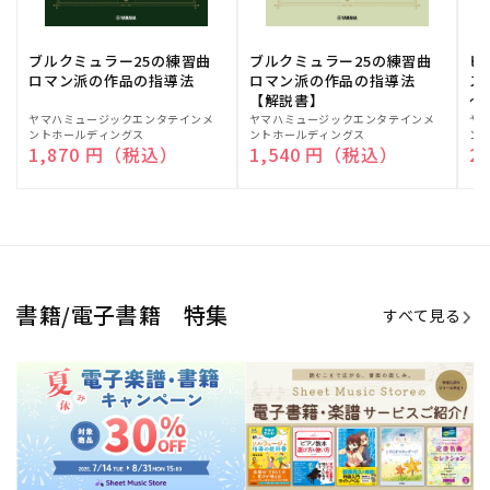
ブルクミュラー25の練習曲
ブルクミュラー25の練習曲
ピ
ロマン派の作品の指導法
ロマン派の作品の指導法
ス
【解説書】
～
販
ヤマハミュージックエンタテインメ
販
ヤマハミュージックエンタテインメ
販
ヤ
ントホールディングス
ントホールディングス
ン
売
売
売
通常価格
1,870 円（税込）
通常価格
1,540 円（税込）
通
2
元:
元:
元:
Sheet Music Store
書籍/電子書籍 特集
すべて見る