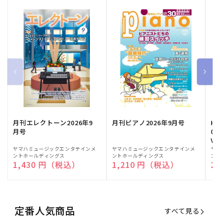
月刊エレクトーン2026年9
月刊ピアノ2026年9月号
HE
月号
03
Vo
販
ヤマハミュージックエンタテインメ
販
ヤマハミュージックエンタテインメ
販
ヤ
ントホールディングス
ントホールディングス
ン
売
売
売
通常価格
1,430 円（税込）
通常価格
1,210 円（税込）
通
2
元:
元:
元:
定番人気商品
すべて見る