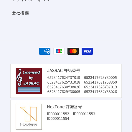
会社概要
決
済
方
法