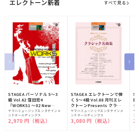
エレクトーン新着
すべて見る
STAGEA パーソナル 5～3
STAGEA エレクトーンで弾
S
級 Vol.62 窪田宏4
く 5～4級 Vol.88 月刊エレ
級
『WORKS1 ～02 New
クトーンPresents クラシ
ク
edition～』
ック名曲集
販
ヤマハミュージックエンタテインメ
販
ヤマハミュージックエンタテインメ
販
ヤ
ントホールディングス
ントホールディングス
ン
売
売
売
通常価格
2,970 円（税込）
通常価格
3,080 円（税込）
通
2
元:
元:
元: