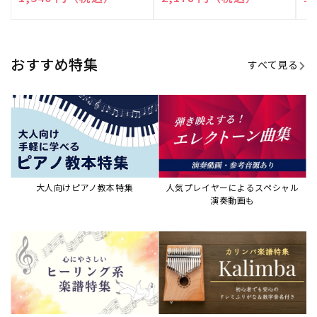
売
売
売
元:
元:
元:
おすすめ特集
すべて見る
大人向けピアノ教本特集
人気プレイヤーによるスペシャル
演奏動画も