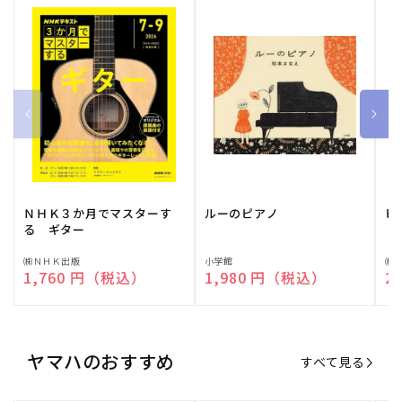
ＮＨＫ３か月でマスターす
ルーのピアノ
ピ
る ギター
販
㈱ＮＨＫ出版
販
小学館
販
㈱
通常価格
1,760 円（税込）
通常価格
1,980 円（税込）
通
2
売
売
売
元:
元:
元:
ヤマハのおすすめ
すべて見る