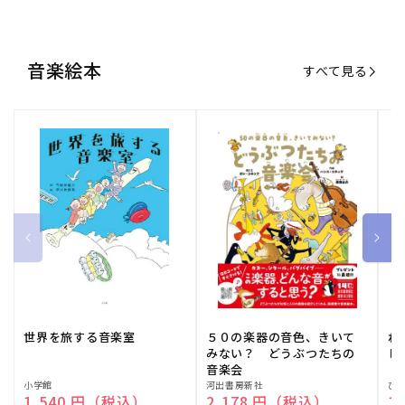
音楽絵本
すべて見る
世界を旅する音楽室
５０の楽器の音色、きいて
ね
みない？ どうぶつたちの
し
音楽会
販
小学館
販
河出書房新社
販
ひ
通常価格
1,540 円（税込）
通常価格
2,178 円（税込）
通
1