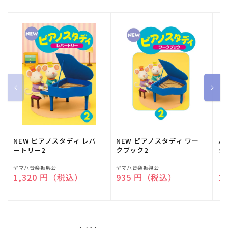
NEW ピアノスタディ レパ
NEW ピアノスタディ ワー
バ
ートリー2
クブック2
ク
販
ヤマハ音楽振興会
販
ヤマハ音楽振興会
販
（
通常価格
1,320 円（税込）
通常価格
935 円（税込）
通
1
売
売
売
元:
元:
元: