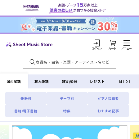
コンテ
ンツに
進む
カ
ー
ト
ロ
グ
イ
国内楽譜
輸入楽譜
雑貨/楽器
レジスト
MIDI
ン
楽器別
テーマ別
ピアノ指導者
書籍/電子書籍
特集
おすすめ記事