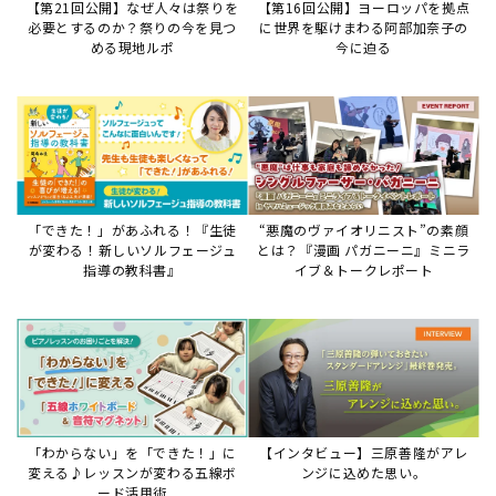
【第21回公開】なぜ人々は祭りを
【第16回公開】ヨーロッパを拠点
必要とするのか？祭りの今を見つ
に世界を駆けまわる阿部加奈子の
める現地ルポ
今に迫る
「できた！」があふれる！『生徒
“悪魔のヴァイオリニスト”の素顔
が変わる！新しいソルフェージュ
とは？『漫画 パガニーニ』ミニラ
指導の教科書』
イブ＆トークレポート
「わからない」を「できた！」に
【インタビュー】三原善隆がアレ
変える♪レッスンが変わる五線ボ
ンジに込めた思い。
ード活用術