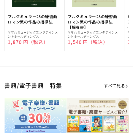
ブルクミュラー25の練習曲
ブルクミュラー25の練習曲
ピ
ロマン派の作品の指導法
ロマン派の作品の指導法
ス
【解説書】
～
販
ヤマハミュージックエンタテインメ
販
ヤマハミュージックエンタテインメ
販
ヤ
ントホールディングス
ントホールディングス
ン
売
売
売
通常価格
1,870 円（税込）
通常価格
1,540 円（税込）
通
2
元:
元:
元:
Sheet Music Store
書籍/電子書籍 特集
すべて見る