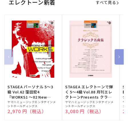
エレクトーン新着
すべて見る
STAGEA パーソナル 5～3
STAGEA エレクトーンで弾
S
級 Vol.62 窪田宏4
く 5～4級 Vol.88 月刊エレ
級
『WORKS1 ～02 New
クトーンPresents クラシ
ク
edition～』
ック名曲集
販
ヤマハミュージックエンタテインメ
販
ヤマハミュージックエンタテインメ
販
ヤ
ントホールディングス
ントホールディングス
ン
売
売
売
通常価格
2,970 円（税込）
通常価格
3,080 円（税込）
通
2
元:
元:
元: