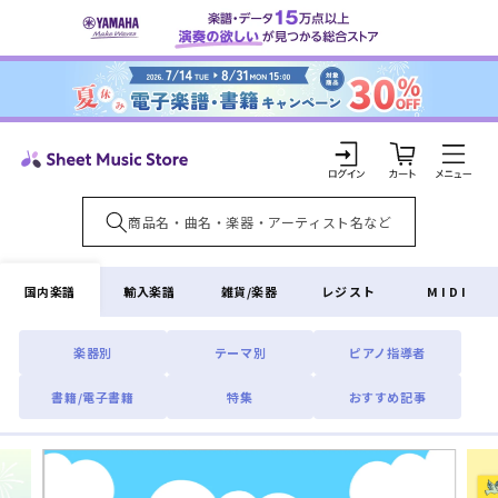
コンテ
ンツに
進む
カ
ー
ト
ロ
グ
イ
国内楽譜
輸入楽譜
雑貨/楽器
レジスト
MIDI
ン
楽器別
テーマ別
ピアノ指導者
書籍/電子書籍
特集
おすすめ記事