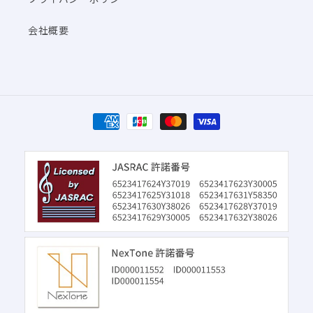
会社概要
決
済
方
法