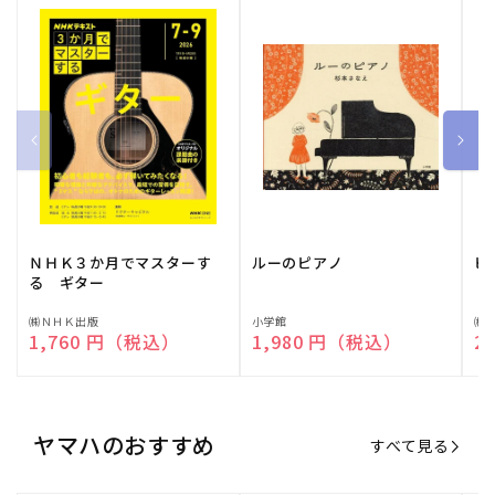
ＮＨＫ３か月でマスターす
ルーのピアノ
ピ
る ギター
販
㈱ＮＨＫ出版
販
小学館
販
㈱
通常価格
1,760 円（税込）
通常価格
1,980 円（税込）
通
2
売
売
売
元:
元:
元:
ヤマハのおすすめ
すべて見る