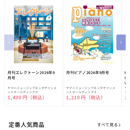
月刊エレクトーン2026年9
月刊ピアノ2026年9月号
HE
月号
03
Vo
販
ヤマハミュージックエンタテインメ
販
ヤマハミュージックエンタテインメ
販
ヤ
ントホールディングス
ントホールディングス
ン
売
売
売
通常価格
1,430 円（税込）
通常価格
1,210 円（税込）
通
2
元:
元:
元:
定番人気商品
すべて見る