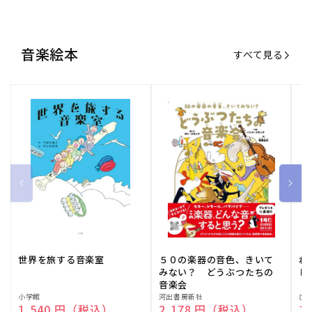
音楽絵本
すべて見る
世界を旅する音楽室
５０の楽器の音色、きいて
ね
みない？ どうぶつたちの
し
音楽会
販
小学館
販
河出書房新社
販
ひ
通常価格
1,540 円（税込）
通常価格
2,178 円（税込）
通
1