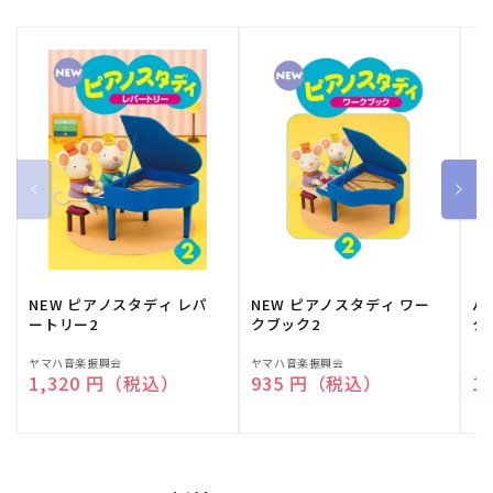
NEW ピアノスタディ レパ
NEW ピアノスタディ ワー
バ
ートリー2
クブック2
ク
販
ヤマハ音楽振興会
販
ヤマハ音楽振興会
販
（
通常価格
1,320 円（税込）
通常価格
935 円（税込）
通
1
売
売
売
元:
元:
元: