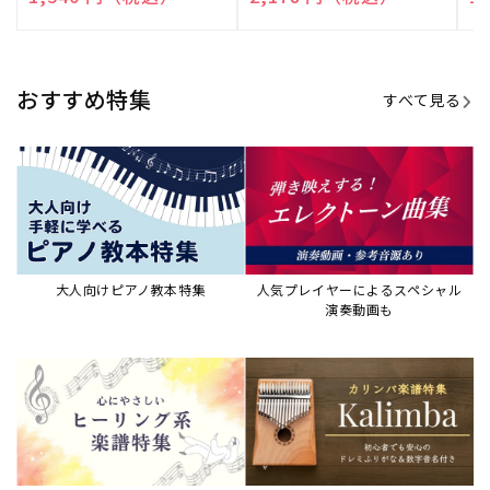
売
売
売
元:
元:
元:
おすすめ特集
すべて見る
大人向けピアノ教本特集
人気プレイヤーによるスペシャル
演奏動画も