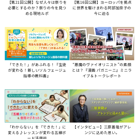
【第21回公開】なぜ人々は祭りを
【第16回公開】ヨーロッパを拠点
必要とするのか？祭りの今を見つ
に世界を駆けまわる阿部加奈子の
める現地ルポ
今に迫る
「できた！」があふれる！『生徒
“悪魔のヴァイオリニスト”の素顔
が変わる！新しいソルフェージュ
とは？『漫画 パガニーニ』ミニラ
指導の教科書』
イブ＆トークレポート
「わからない」を「できた！」に
【インタビュー】三原善隆がアレ
変える♪レッスンが変わる五線ボ
ンジに込めた思い。
ード活用術