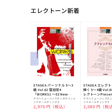
エレクトーン新着
STAGEA パーソナル 5～3
STAGEA エレク
級 Vol.62 窪田宏4
弾く 5～4級 Vol.
『WORKS1 ～02 New
レクトーンPresen
販
edition～』
販
シック名曲集
ヤマハミュージックエンタテインメ
ヤマハミュージックエ
ントホールディングス
ントホールディングス
売
売
通常価格
2,970 円（税込）
通常価格
3,080 円（税
元:
元: