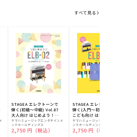
すべて見る
STAGEA エレクトーンで
STAGEA エレクトーンで
S
ー
弾く(初級～中級) Vol.87
弾く(入門～初級) Vol.86
級
大人向け はじめよう！
こども向け はじめよう！
販
ELB-02(楽器のトリセツ
販
ELB-02(楽器のトリセツ
メ
ヤマハミュージックエンタテインメ
ヤマハミュージックエンタテインメ
ヤ
ントホールディングス
ントホールディングス
ン
付)
付)
売
売
通常価格
2,750 円（税込）
通常価格
2,750 円（税込）
元:
元:
元