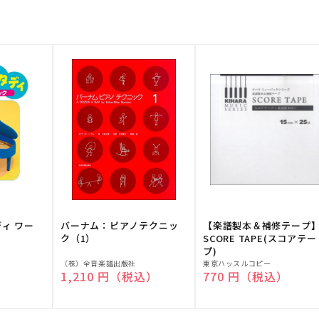
ディ ワー
バーナム：ピアノテクニッ
【楽譜製本＆補修テープ
ク（1）
SCORE TAPE(スコアテー
プ)
販
販
（株）全音楽譜出版社
東京ハッスルコピー
）
通常価格
1,210 円（税込）
通常価格
770 円（税込）
売
売
元:
元: