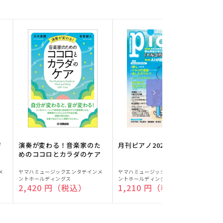
ジ
演奏が変わる！音楽家のた
月刊ピアノ2026年8月号
めのココロとカラダのケア
販
販
メ
ヤマハミュージックエンタテインメ
ヤマハミュージックエンタテインメ
ヤ
ントホールディングス
ントホールディングス
ン
売
売
通常価格
2,420 円（税込）
通常価格
1,210 円（税込）
元:
元:
元