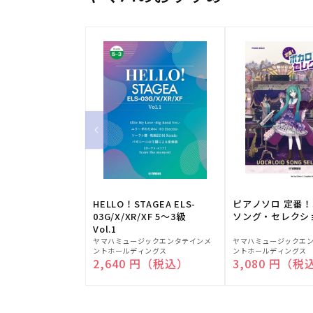
HELLO！STAGEA ELS-
ピアノソロ 定番
03G/X/XR/XF 5～3級
ソング・セレクシ
Vol.1
販
販
ヤマハミュージックエンタテインメ
ヤマハミュージックエ
ントホールディングス
ントホールディングス
売
売
通常価格
2,640 円（税込）
通常価格
3,080 円（税
元:
元: