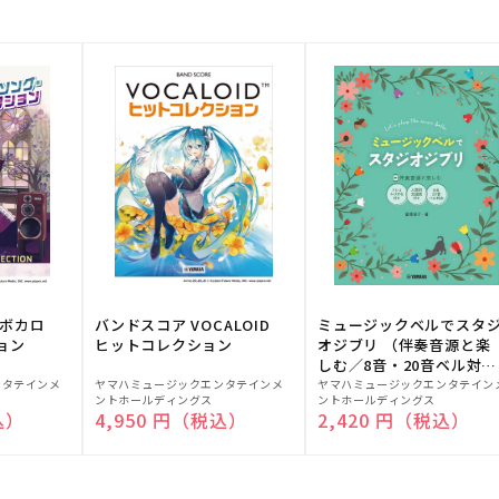
！ボカロ
バンドスコア VOCALOID
ミュージックベルでスタ
ョン
ヒットコレクション
オジブリ （伴奏音源と楽
しむ／8音・20音ベル対応
販
販
／ドレミふりがな付）
ンタテインメ
ヤマハミュージックエンタテインメ
ヤマハミュージックエンタテイン
ントホールディングス
ントホールディングス
売
売
込）
通常価格
4,950 円（税込）
通常価格
2,420 円（税込）
元:
元: