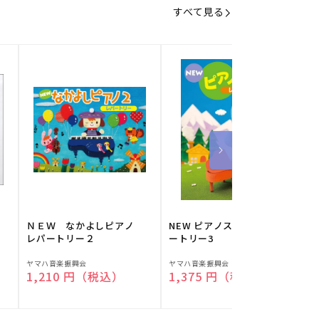
すべて見る
】
ＮＥＷ なかよしピアノ
NEW ピアノスタディ レパ
レパートリー２
ートリー3
販
販
ヤマハ音楽振興会
ヤマハ音楽振興会
O
通常価格
1,210 円（税込）
通常価格
1,375 円（税込）
売
売
元:
元:
元