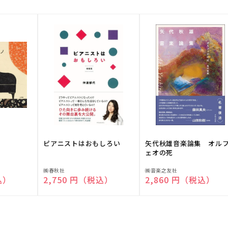
ピアニストはおもしろい
矢代秋雄音楽論集 オル
ェオの死
販
販
㈱春秋社
㈱音楽之友社
込）
通常価格
2,750 円（税込）
通常価格
2,860 円（税込）
売
売
元:
元: