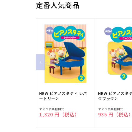
定番人気商品
NEW ピアノスタディ レパ
NEW ピアノスタ
ートリー2
クブック2
販
販
ヤマハ音楽振興会
ヤマハ音楽振興会
通常価格
1,320 円（税込）
通常価格
935 円（税込
売
売
元:
元: