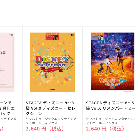
トーンで
STAGEA ディズニー 9～8
STAGEA ディズニー 6～5
88 月刊エ
級 Vol.9 ディズニー・セレ
級 Vol.6 リメンバー・ミ
ts クラ
クション
販
販
ンタテインメ
ヤマハミュージックエンタテインメ
ヤマハミュージックエンタテイン
ントホールディングス
ントホールディングス
売
売
込）
通常価格
2,640 円（税込）
通常価格
2,640 円（税込）
元:
元: