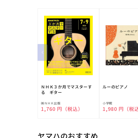
ＮＨＫ３か月でマスターす
ルーのピアノ
る ギター
販
販
㈱ＮＨＫ出版
小学館
通常価格
1,760 円（税込）
通常価格
1,980 円（税
売
売
元:
元:
ヤマハのおすすめ