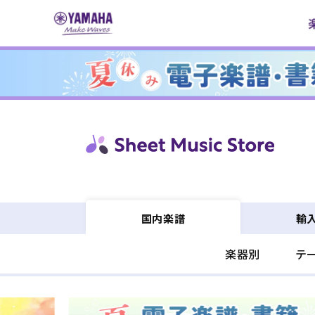
コンテ
ンツに
進む
輸
国内楽譜
楽器別
テ