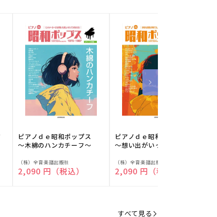
フ
ピアノｄｅ昭和ポップス
ピアノｄｅ昭和ポップス
～木綿のハンカチーフ～
～想い出がいっぱい～
販
販
（株）全音楽譜出版社
（株）全音楽譜出版社
（
通常価格
2,090 円（税込）
通常価格
2,090 円（税込）
売
売
元:
元:
元
すべて見る