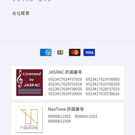
会社概要
決
済
方
法