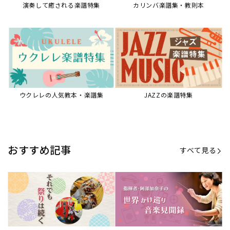
【第21回公開】なぜ人々は祭りを
【第16回公開】ヨーロッパを拠点
必要とするのか？祭りの今を見つ
に世界を駆けまわる阿部加奈子の
める現地ルポ
今に迫る
「できた！」があふれる！『生徒
“悪魔のヴァイオリニスト”の素顔
が変わる！新しいソルフェージュ
とは？『漫画 パガニーニ』ミニラ
指導の教科書』
イブ＆トークレポート