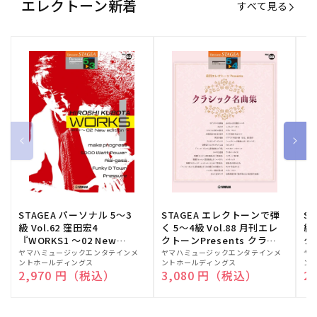
エレクトーン新着
すべて見る
STAGEA パーソナル 5～3
STAGEA エレクトーンで弾
S
級 Vol.62 窪田宏4
く 5～4級 Vol.88 月刊エレ
級
『WORKS1 ～02 New
クトーンPresents クラシ
ク
edition～』
ック名曲集
販
ヤマハミュージックエンタテインメ
販
ヤマハミュージックエンタテインメ
販
ヤ
ントホールディングス
ントホールディングス
ン
売
売
売
通常価格
2,970 円（税込）
通常価格
3,080 円（税込）
通
2
元:
元:
元: