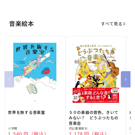
世界を旅する音楽室
５０の楽器の音色、きいて
ね
みない？ どうぶつたちの
し
音楽会
販
小学館
販
河出書房新社
販
ひ
通常価格
1,540 円（税込）
通常価格
2,178 円（税込）
通
1
売
売
売
元:
元:
元:
おすすめ特集
すべて見る
大人向けピアノ教本特集
人気プレイヤーによるスペシャル
演奏動画も