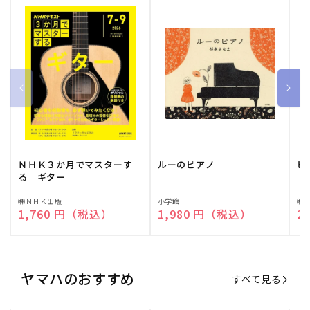
ＮＨＫ３か月でマスターす
ルーのピアノ
ピ
る ギター
販
㈱ＮＨＫ出版
販
小学館
販
㈱
通常価格
1,760 円（税込）
通常価格
1,980 円（税込）
通
2
売
売
売
元:
元:
元:
ヤマハのおすすめ
すべて見る