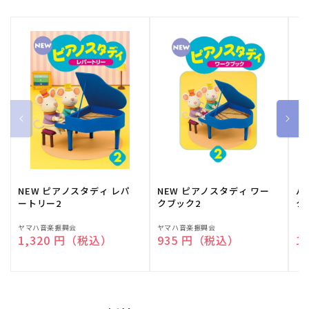
NEW ピアノスタディ レパ
NEW ピアノスタディ ワー
バ
ートリー2
クブック2
ク
販
ヤマハ音楽振興会
販
ヤマハ音楽振興会
販
（
通常価格
1,320 円（税込）
通常価格
935 円（税込）
通
1
売
売
売
元:
元:
元: