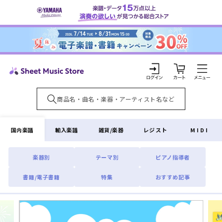
コンテ
ンツに
進む
カ
ー
ト
ロ
グ
イ
国内楽譜
輸入楽譜
雑貨/楽器
レジスト
MIDI
ン
楽器別
テーマ別
ピアノ指導者
書籍/電子書籍
特集
おすすめ記事