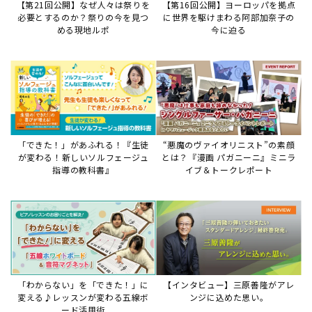
「わからない」を「できた！」に
【インタビュー】三原善隆がアレ
変える♪レッスンが変わる五線ボ
ンジに込めた思い。
ード活用術
サイトからのお知らせ
【お知らせ】ディスクラビア用楽曲デ
ータについて
2026年7月27日
本件は、ディスクラビアをヤマハミュージックデー
タショップと接続してご利用いただいているお客
様への重要なお知らせです。