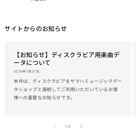
/
1
/
3