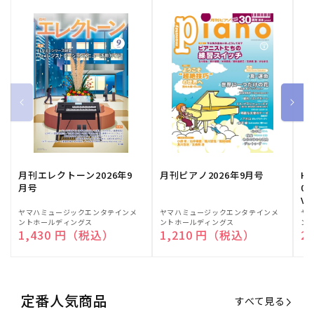
月刊エレクトーン2026年9
月刊ピアノ2026年9月号
HE
月号
03
Vo
販
ヤマハミュージックエンタテインメ
販
ヤマハミュージックエンタテインメ
販
ヤ
ントホールディングス
ントホールディングス
ン
売
売
売
通常価格
1,430 円（税込）
通常価格
1,210 円（税込）
通
2
元:
元:
元:
定番人気商品
すべて見る