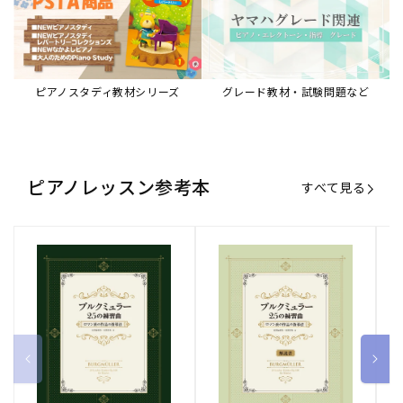
ブルクミュラー25の練習曲
ブルクミュラー25の練習曲
ピ
ロマン派の作品の指導法
ロマン派の作品の指導法
ス
【解説書】
～
販
ヤマハミュージックエンタテインメ
販
ヤマハミュージックエンタテインメ
販
ヤ
ントホールディングス
ントホールディングス
ン
売
売
売
通常価格
1,870 円（税込）
通常価格
1,540 円（税込）
通
2
元:
元:
元:
Sheet Music Store
書籍/電子書籍 特集
すべて見る