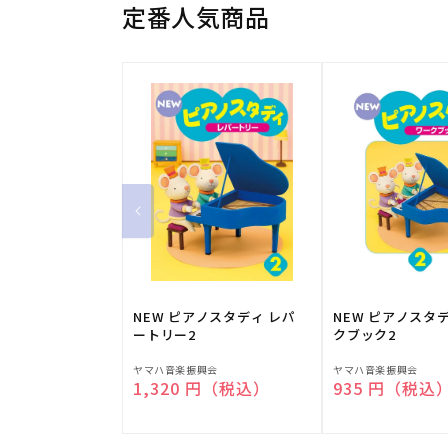
定番人気商品
NEW ピアノスタディ レパ
NEW ピアノスタ
ートリー2
クブック2
販
販
ヤマハ音楽振興会
ヤマハ音楽振興会
通常価格
1,320 円（税込）
通常価格
935 円（税込
売
売
元:
元: