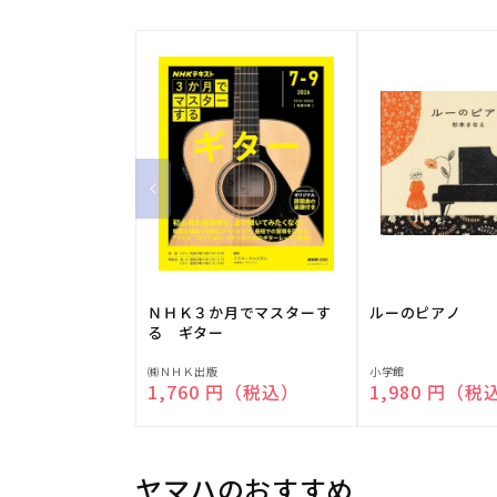
ＮＨＫ３か月でマスターす
ルーのピアノ
る ギター
販
販
㈱ＮＨＫ出版
小学館
通常価格
1,760 円（税込）
通常価格
1,980 円（税
売
売
元:
元:
ヤマハのおすすめ