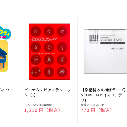
ディ ワー
バーナム：ピアノテクニッ
【楽譜製本＆補修テープ
ク（1）
SCORE TAPE(スコアテー
プ)
販
販
（株）全音楽譜出版社
東京ハッスルコピー
）
通常価格
1,210 円（税込）
通常価格
770 円（税込）
売
売
元:
元: