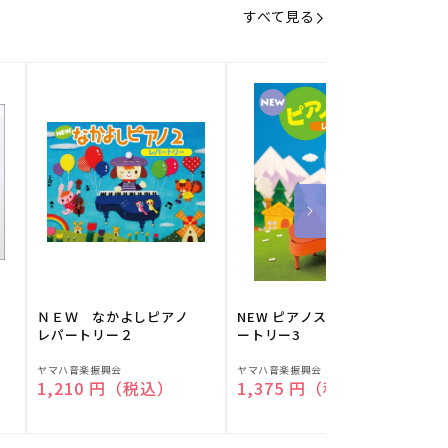
すべて見る
】
ＮＥＷ なかよしピアノ
NEW ピアノスタディ レパ
レパートリー２
ートリー3
販
販
ヤマハ音楽振興会
ヤマハ音楽振興会
O
通常価格
1,210 円（税込）
通常価格
1,375 円（税込）
売
売
元:
元:
元