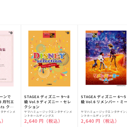
トーンで
STAGEA ディズニー 9～8
STAGEA ディズニー 6～5
88 月刊エ
級 Vol.9 ディズニー・セレ
級 Vol.6 リメンバー・ミ
ts クラ
クション
販
販
ンタテインメ
ヤマハミュージックエンタテインメ
ヤマハミュージックエンタテイン
ントホールディングス
ントホールディングス
売
売
込）
通常価格
2,640 円（税込）
通常価格
2,640 円（税込）
元:
元: