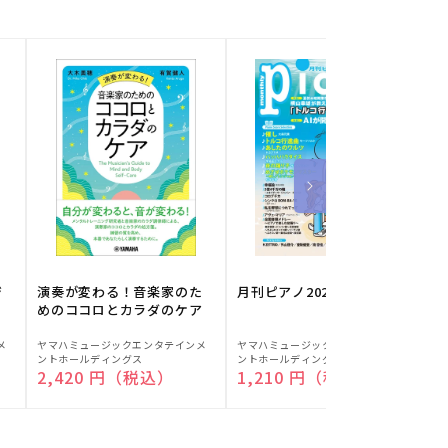
ジ
演奏が変わる！音楽家のた
月刊ピアノ2026年8月号
めのココロとカラダのケア
販
販
メ
ヤマハミュージックエンタテインメ
ヤマハミュージックエンタテインメ
ヤ
ントホールディングス
ントホールディングス
ン
売
売
通常価格
2,420 円（税込）
通常価格
1,210 円（税込）
元:
元:
元