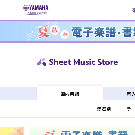
コンテ
ンツに
進む
輸
国内楽譜
楽器別
テ