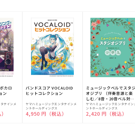
！ボカロ
バンドスコア VOCALOID
ミュージックベルでスタ
ョン
ヒットコレクション
オジブリ （伴奏音源と楽
しむ／8音・20音ベル対応
販
販
／ドレミふりがな付）
ンタテインメ
ヤマハミュージックエンタテインメ
ヤマハミュージックエンタテイン
ントホールディングス
ントホールディングス
売
売
込）
通常価格
4,950 円（税込）
通常価格
2,420 円（税込）
元:
元: