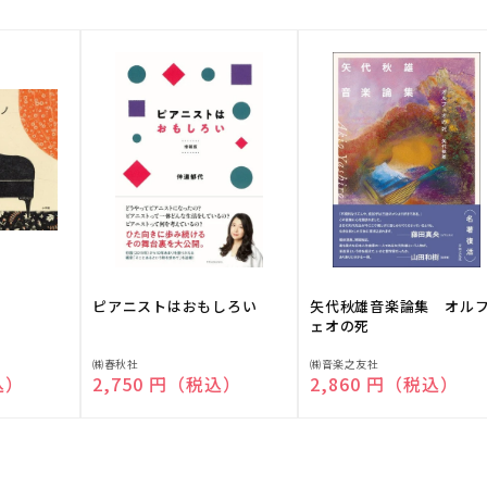
ピアニストはおもしろい
矢代秋雄音楽論集 オル
ェオの死
販
販
㈱春秋社
㈱音楽之友社
込）
通常価格
2,750 円（税込）
通常価格
2,860 円（税込）
売
売
元:
元: