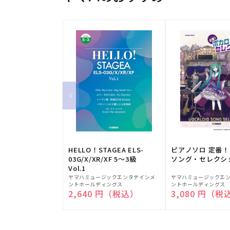
HELLO！STAGEA ELS-
ピアノソロ 定番
03G/X/XR/XF 5～3級
ソング・セレクシ
Vol.1
販
販
ヤマハミュージックエンタテインメ
ヤマハミュージックエ
ントホールディングス
ントホールディングス
売
売
通常価格
2,640 円（税込）
通常価格
3,080 円（税
元:
元: