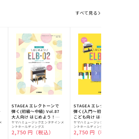
すべて見る
STAGEA エレクトーンで
STAGEA エレクトーンで
S
ー
弾く(初級～中級) Vol.87
弾く(入門～初級) Vol.86
級
大人向け はじめよう！
こども向け はじめよう！
販
ELB-02(楽器のトリセツ
販
ELB-02(楽器のトリセツ
メ
ヤマハミュージックエンタテインメ
ヤマハミュージックエンタテインメ
ヤ
ントホールディングス
ントホールディングス
ン
付)
付)
売
売
通常価格
2,750 円（税込）
通常価格
2,750 円（税込）
元:
元:
元