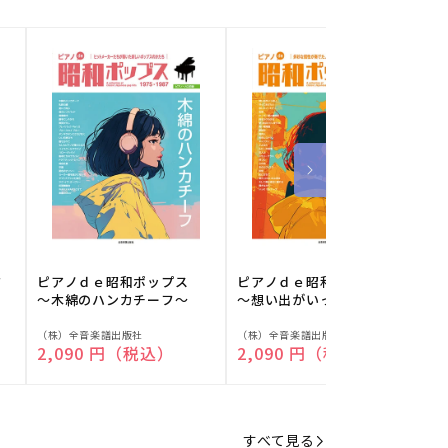
フ
ピアノｄｅ昭和ポップス
ピアノｄｅ昭和ポップス
～木綿のハンカチーフ～
～想い出がいっぱい～
販
販
（株）全音楽譜出版社
（株）全音楽譜出版社
（
通常価格
2,090 円（税込）
通常価格
2,090 円（税込）
売
売
元:
元:
元
すべて見る