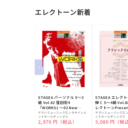
エレクトーン新着
STAGEA パーソナル 5～3
STAGEA エレク
級 Vol.62 窪田宏4
弾く 5～4級 Vol.
『WORKS1 ～02 New
レクトーンPresen
販
edition～』
販
シック名曲集
ヤマハミュージックエンタテインメ
ヤマハミュージックエ
ントホールディングス
ントホールディングス
売
売
通常価格
2,970 円（税込）
通常価格
3,080 円（税
元:
元: