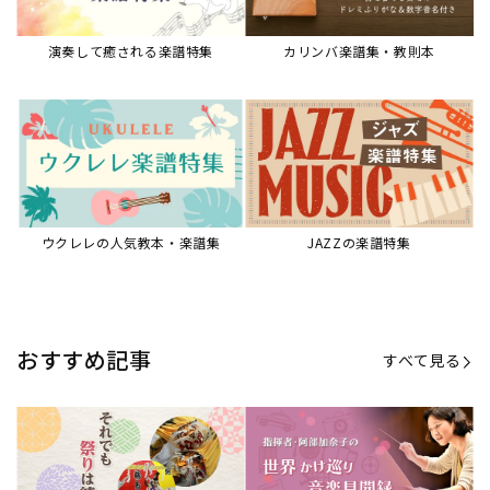
【第20回公開】なぜ人々は祭りを
【第16回公開】ヨーロッパを拠点
必要とするのか？祭りの今を見つ
に世界を駆けまわる阿部加奈子の
める現地ルポ
今に迫る
「できた！」があふれる！『生徒
“悪魔のヴァイオリニスト”の素顔
が変わる！新しいソルフェージュ
とは？『漫画 パガニーニ』ミニラ
指導の教科書』
イブ＆トークレポート