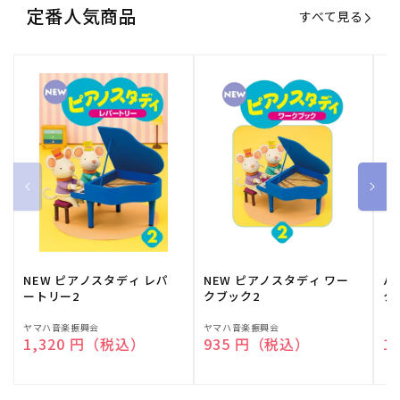
定番人気商品
すべて見る
NEW ピアノスタディ レパ
NEW ピアノスタディ ワー
バ
ートリー2
クブック2
ク
販
ヤマハ音楽振興会
販
ヤマハ音楽振興会
販
（
通常価格
1,320 円（税込）
通常価格
935 円（税込）
通
1
売
売
売
元:
元:
元: