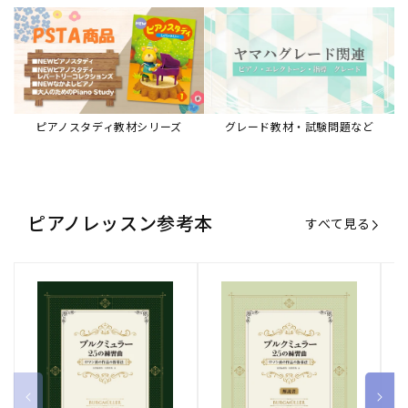
ブルクミュラー25の練習曲
ブルクミュラー25の練習曲
ピ
ロマン派の作品の指導法
ロマン派の作品の指導法
ス
【解説書】
～
販
ヤマハミュージックエンタテインメ
販
ヤマハミュージックエンタテインメ
販
ヤ
ントホールディングス
ントホールディングス
ン
売
売
売
通常価格
1,870 円（税込）
通常価格
1,540 円（税込）
通
2
元:
元:
元:
Sheet Music Store
書籍/電子書籍 特集
すべて見る