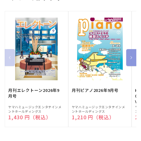
月刊エレクトーン2026年9
月刊ピアノ2026年9月号
HE
月号
03
Vo
販
ヤマハミュージックエンタテインメ
販
ヤマハミュージックエンタテインメ
販
ヤ
ントホールディングス
ントホールディングス
ン
売
売
売
通常価格
1,430 円（税込）
通常価格
1,210 円（税込）
通
2
元:
元:
元: