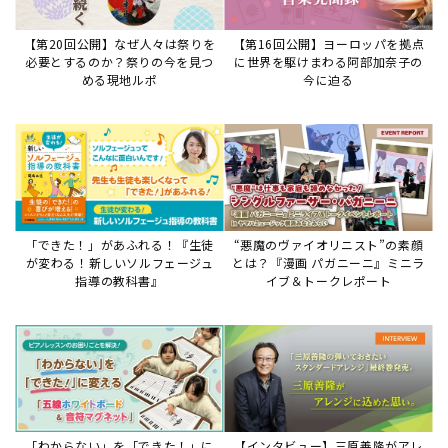
「わからない」を「できた！」に
【インタビュー】三原善隆がアレ
変える♪レッスンが変わる五線ボ
ンジに込めた思い。
ード活用術
サイトからのお知らせ
【重要】8/6検索障害発生のお知らせ
2026年8月6日
8月6日障害発生のお知らせ