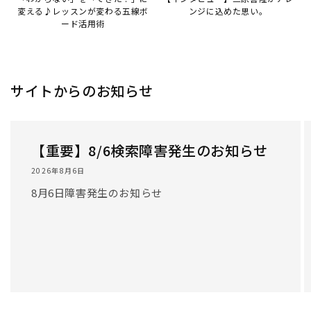
/
1
/
3