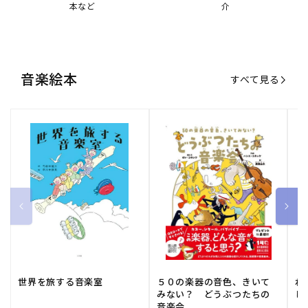
世界を旅する音楽室
５０の楽器の音色、きいて
ね
みない？ どうぶつたちの
し
音楽会
販
小学館
販
河出書房新社
販
ひ
通常価格
1,540 円（税込）
通常価格
2,178 円（税込）
通
1
売
売
売
元:
元:
元:
おすすめ特集
すべて見る
大人向けピアノ教本特集
人気プレイヤーによるスペシャル
演奏動画も