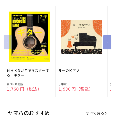
ＮＨＫ３か月でマスターす
ルーのピアノ
ピ
る ギター
販
㈱ＮＨＫ出版
販
小学館
販
㈱
通常価格
1,760 円（税込）
通常価格
1,980 円（税込）
通
2
売
売
売
元:
元:
元:
ヤマハのおすすめ
すべて見る