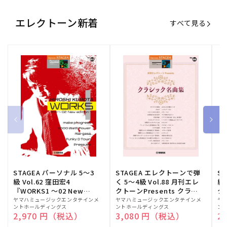
エレクトーン新着
すべて見る
STAGEA パーソナル 5～3
STAGEA エレクトーンで弾
S
級 Vol.62 窪田宏4
く 5～4級 Vol.88 月刊エレ
級
『WORKS1 ～02 New
クトーンPresents クラシ
ク
edition～』
ック名曲集
販
ヤマハミュージックエンタテインメ
販
ヤマハミュージックエンタテインメ
販
ヤ
ントホールディングス
ントホールディングス
ン
売
売
売
通常価格
2,970 円（税込）
通常価格
3,080 円（税込）
通
2
元:
元:
元: