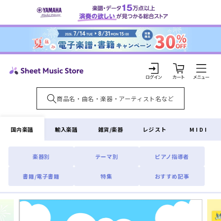
コンテ
ンツに
進む
カ
ー
ト
ロ
グ
イ
国内楽譜
輸入楽譜
雑貨/楽器
レジスト
MIDI
ン
楽器別
テーマ別
ピアノ指導者
書籍/電子書籍
特集
おすすめ記事