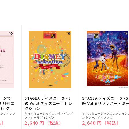
トーンで
STAGEA ディズニー 9～8
STAGEA ディズニー 6～5
88 月刊エ
級 Vol.9 ディズニー・セレ
級 Vol.6 リメンバー・ミ
ts クラ
クション
販
販
ンタテインメ
ヤマハミュージックエンタテインメ
ヤマハミュージックエンタテイン
ントホールディングス
ントホールディングス
売
売
込）
通常価格
2,640 円（税込）
通常価格
2,640 円（税込）
元:
元: