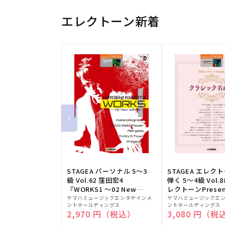
エレクトーン新着
STAGEA パーソナル 5～3
STAGEA エレク
級 Vol.62 窪田宏4
弾く 5～4級 Vol.
『WORKS1 ～02 New
レクトーンPresen
販
edition～』
販
シック名曲集
ヤマハミュージックエンタテインメ
ヤマハミュージックエ
ントホールディングス
ントホールディングス
売
売
通常価格
2,970 円（税込）
通常価格
3,080 円（税
元:
元: