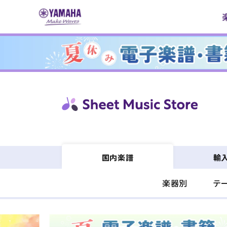
コンテ
ンツに
進む
輸
国内楽譜
楽器別
テ