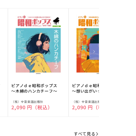
フ
ピアノｄｅ昭和ポップス
ピアノｄｅ昭和ポップス
～木綿のハンカチーフ～
～想い出がいっぱい～
販
販
（株）全音楽譜出版社
（株）全音楽譜出版社
（
通常価格
2,090 円（税込）
通常価格
2,090 円（税込）
売
売
元:
元:
元
すべて見る