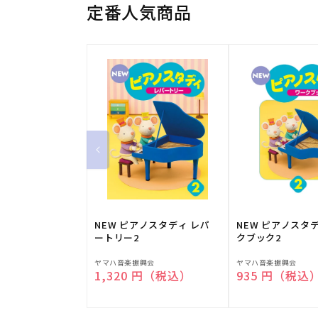
定番人気商品
NEW ピアノスタディ レパ
NEW ピアノスタ
ートリー2
クブック2
販
販
ヤマハ音楽振興会
ヤマハ音楽振興会
通常価格
1,320 円（税込）
通常価格
935 円（税込
売
売
元:
元: