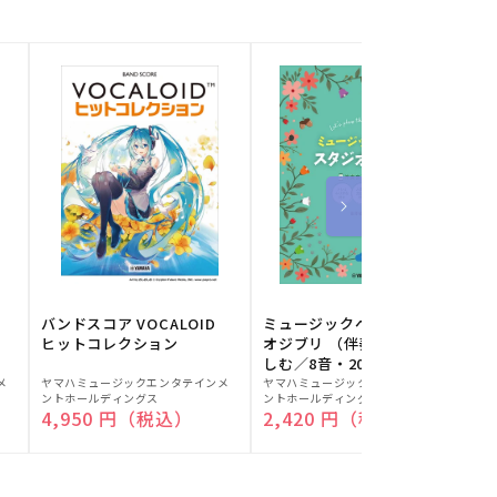
バンドスコア VOCALOID
ミュージックベルでスタジ
ヒットコレクション
オジブリ （伴奏音源と楽
しむ／8音・20音ベル対応
販
販
／ドレミふりがな付）
メ
ヤマハミュージックエンタテインメ
ヤマハミュージックエンタテインメ
ヤ
ントホールディングス
ントホールディングス
ン
売
売
通常価格
4,950 円（税込）
通常価格
2,420 円（税込）
元:
元:
元