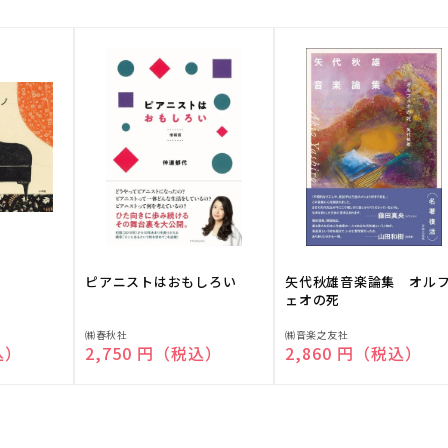
ピアニストはおもしろい
矢代秋雄音楽論集 オル
ェオの死
販
販
㈱春秋社
㈱音楽之友社
込）
通常価格
2,750 円（税込）
通常価格
2,860 円（税込）
売
売
元:
元: