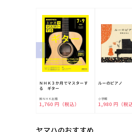
ＮＨＫ３か月でマスターす
ルーのピアノ
る ギター
販
販
㈱ＮＨＫ出版
小学館
通常価格
1,760 円（税込）
通常価格
1,980 円（税
売
売
元:
元:
ヤマハのおすすめ