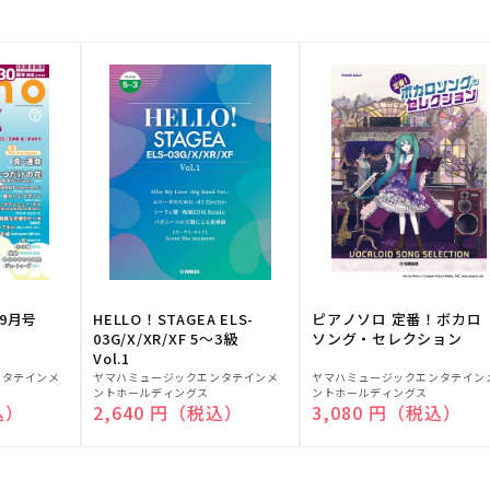
9月号
HELLO！STAGEA ELS-
ピアノソロ 定番！ボカロ
03G/X/XR/XF 5～3級
ソング・セレクション
Vol.1
販
販
ンタテインメ
ヤマハミュージックエンタテインメ
ヤマハミュージックエンタテイン
ントホールディングス
ントホールディングス
売
売
込）
通常価格
2,640 円（税込）
通常価格
3,080 円（税込）
元:
元: