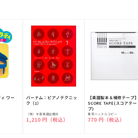
ディ ワー
バーナム：ピアノテクニッ
【楽譜製本＆補修テープ
ク（1）
SCORE TAPE(スコアテー
プ)
販
販
（株）全音楽譜出版社
東京ハッスルコピー
）
通常価格
1,210 円（税込）
通常価格
770 円（税込）
売
売
元:
元: