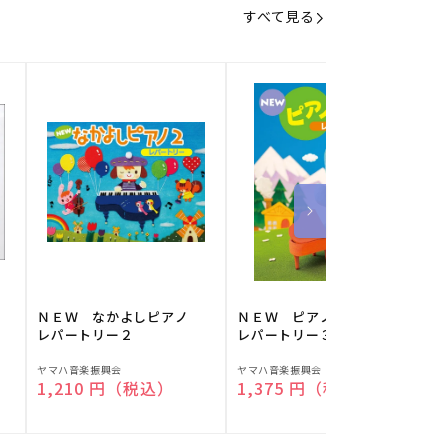
すべて見る
】
ＮＥＷ なかよしピアノ
ＮＥＷ ピアノスタディ
レパートリー２
レパートリー３
販
販
ヤマハ音楽振興会
ヤマハ音楽振興会
O
通常価格
1,210 円（税込）
通常価格
1,375 円（税込）
売
売
元:
元:
元