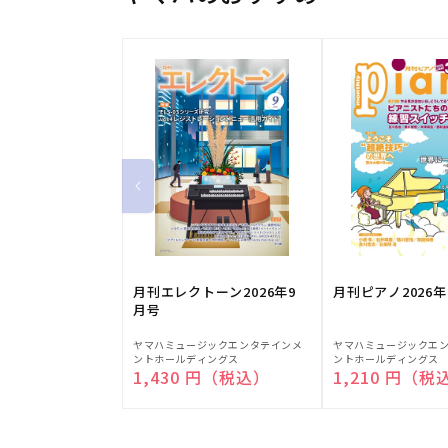
月刊エレクトーン2026年9
月刊ピアノ2026年
月号
販
販
ヤマハミュージックエンタテインメ
ヤマハミュージックエ
ントホールディングス
ントホールディングス
売
売
通常価格
1,430 円（税込）
通常価格
1,210 円（税
元:
元: