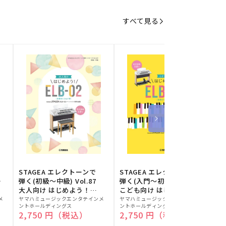
すべて見る
STAGEA エレクトーンで
STAGEA エレクトーンで
S
ー
弾く(初級～中級) Vol.87
弾く(入門～初級) Vol.86
級
大人向け はじめよう！
こども向け はじめよう！
販
ELB-02(楽器のトリセツ
販
ELB-02(楽器のトリセツ
メ
ヤマハミュージックエンタテインメ
ヤマハミュージックエンタテインメ
ヤ
ントホールディングス
ントホールディングス
ン
付)
付)
売
売
通常価格
2,750 円（税込）
通常価格
2,750 円（税込）
元:
元:
元