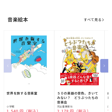
音楽絵本
すべて見る
世界を旅する音楽室
５０の楽器の音色、きいて
ね
みない？ どうぶつたちの
し
音楽会
販
小学館
販
河出書房新社
販
ひ
通常価格
1,540 円（税込）
通常価格
2,178 円（税込）
通
1