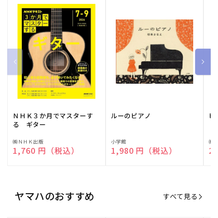
ＮＨＫ３か月でマスターす
ルーのピアノ
ピ
る ギター
販
㈱ＮＨＫ出版
販
小学館
販
㈱
通常価格
1,760 円（税込）
通常価格
1,980 円（税込）
通
2
売
売
売
元:
元:
元:
ヤマハのおすすめ
すべて見る