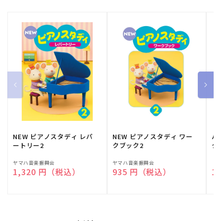
NEW ピアノスタディ レパ
NEW ピアノスタディ ワー
バ
ートリー2
クブック2
ク
販
ヤマハ音楽振興会
販
ヤマハ音楽振興会
販
（
通常価格
1,320 円（税込）
通常価格
935 円（税込）
通
1
売
売
売
元:
元:
元: