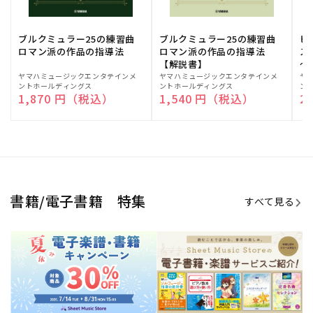
ブルクミュラー25の練習曲
ブルクミュラー25の練習曲
ピ
ロマン派の作品の指導法
ロマン派の作品の指導法
ス
【解説書】
～
販
ヤマハミュージックエンタテインメ
販
ヤマハミュージックエンタテインメ
販
ヤ
ントホールディングス
ントホールディングス
ン
売
売
売
通常価格
1,870 円（税込）
通常価格
1,540 円（税込）
通
2
元:
元:
元:
Sheet Music Store
書籍/電子書籍 特集
すべて見る