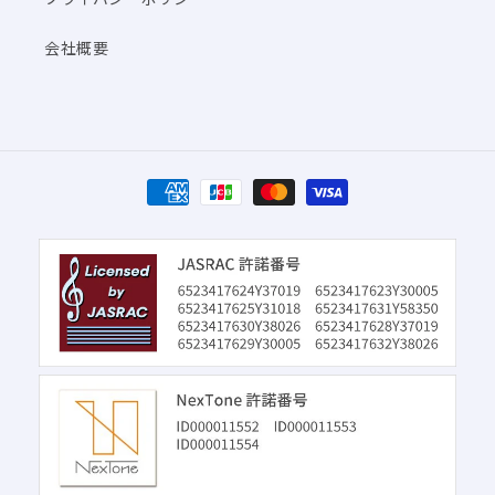
会社概要
決
済
方
法