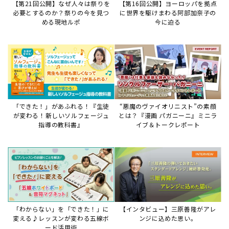
【第21回公開】なぜ人々は祭りを
【第16回公開】ヨーロッパを拠点
必要とするのか？祭りの今を見つ
に世界を駆けまわる阿部加奈子の
める現地ルポ
今に迫る
「できた！」があふれる！『生徒
“悪魔のヴァイオリニスト”の素顔
が変わる！新しいソルフェージュ
とは？『漫画 パガニーニ』ミニラ
指導の教科書』
イブ＆トークレポート
「わからない」を「できた！」に
【インタビュー】三原善隆がアレ
変える♪レッスンが変わる五線ボ
ンジに込めた思い。
ード活用術