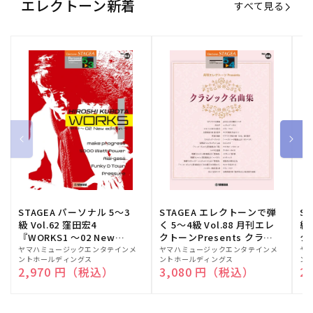
エレクトーン新着
すべて見る
STAGEA パーソナル 5～3
STAGEA エレクトーンで弾
S
級 Vol.62 窪田宏4
く 5～4級 Vol.88 月刊エレ
級
『WORKS1 ～02 New
クトーンPresents クラシ
ク
edition～』
ック名曲集
販
ヤマハミュージックエンタテインメ
販
ヤマハミュージックエンタテインメ
販
ヤ
ントホールディングス
ントホールディングス
ン
売
売
売
通常価格
2,970 円（税込）
通常価格
3,080 円（税込）
通
2
元:
元:
元: