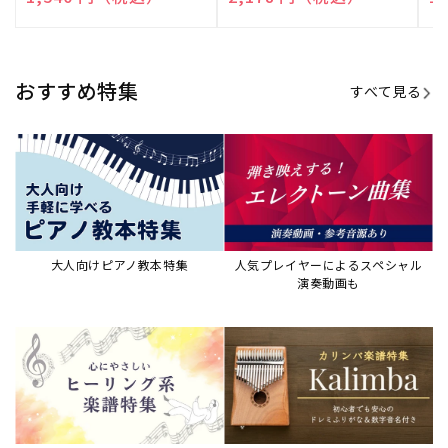
売
売
売
元:
元:
元:
おすすめ特集
すべて見る
大人向けピアノ教本特集
人気プレイヤーによるスペシャル
演奏動画も