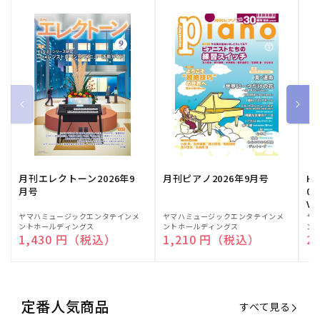
月刊エレクトーン2026年9
月刊ピアノ2026年9月号
HE
月号
03
Vo
販
ヤマハミュージックエンタテインメ
販
ヤマハミュージックエンタテインメ
販
ヤ
ントホールディングス
ントホールディングス
ン
売
売
売
通常価格
1,430 円（税込）
通常価格
1,210 円（税込）
通
2
元:
元:
元:
定番人気商品
すべて見る