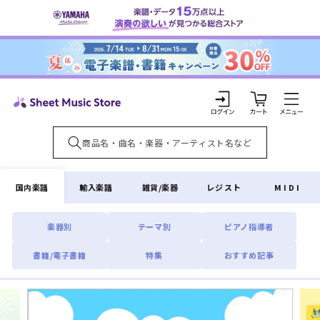
コンテ
ンツに
進む
カ
ー
ト
ロ
グ
イ
国内楽譜
輸入楽譜
雑貨/楽器
レジスト
MIDI
ン
楽器別
テーマ別
ピアノ指導者
書籍/電子書籍
特集
おすすめ記事