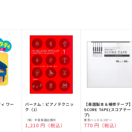
ディ ワー
バーナム：ピアノテクニッ
【楽譜製本＆補修テープ
ク（1）
SCORE TAPE(スコアテー
プ)
販
販
（株）全音楽譜出版社
東京ハッスルコピー
）
通常価格
1,210 円（税込）
通常価格
770 円（税込）
売
売