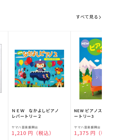
すべて見る
】
ＮＥＷ なかよしピアノ
NEW ピアノスタディ レパ
レパートリー２
ートリー3
販
販
ヤマハ音楽振興会
ヤマハ音楽振興会
O
通常価格
1,210 円（税込）
通常価格
1,375 円（税込）
売
売