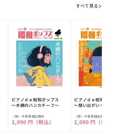
すべて見る
フ
ピアノｄｅ昭和ポップス
ピアノｄｅ昭和ポップス
～木綿のハンカチーフ～
～想い出がいっぱい～
販
販
（株）全音楽譜出版社
（株）全音楽譜出版社
（
通常価格
2,090 円（税込）
通常価格
2,090 円（税込）
売
売
元:
元:
元