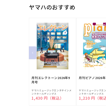
ヤマハのおすすめ
月刊エレクトーン2026年9
月刊ピアノ2026年
月号
販
販
ヤマハミュージックエンタテインメ
ヤマハミュージックエ
ントホールディングス
ントホールディングス
売
売
通常価格
1,430 円（税込）
通常価格
1,210 円（税
元:
元: