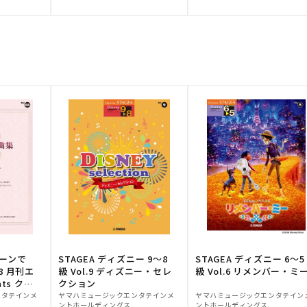
元:
元:
トーンで
STAGEA ディズニー 9～8
STAGEA ディズニー 6～5
88 月刊エ
級 Vol.9 ディズニー・セレ
級 Vol.6 リメンバー・ミ
ts クラ
クション
販
販
ンタテインメ
ヤマハミュージックエンタテインメ
ヤマハミュージックエンタテイン
ントホールディングス
ントホールディングス