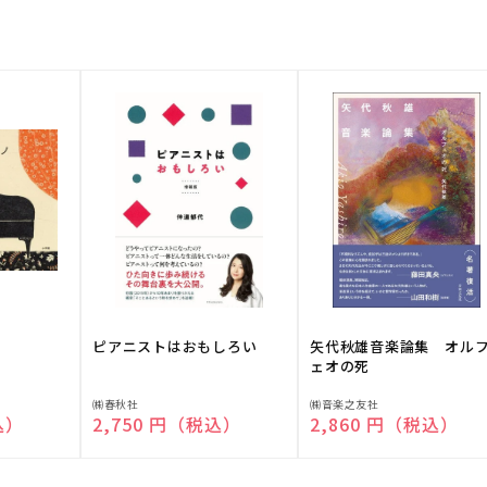
ピアニストはおもしろい
矢代秋雄音楽論集 オル
ェオの死
販
販
㈱春秋社
㈱音楽之友社
込）
通常価格
2,750 円（税込）
通常価格
2,860 円（税込）
売
売
元:
元: