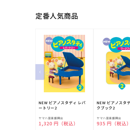
定番人気商品
NEW ピアノスタディ レパ
NEW ピアノスタ
ートリー2
クブック2
販
販
ヤマハ音楽振興会
ヤマハ音楽振興会
通常価格
1,320 円（税込）
通常価格
935 円（税込
売
売