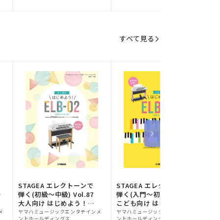
元:
元:
元
すべて見る
STAGEA エレクトーンで
STAGEA エレクトーンで
S
ー
弾く(初級～中級) Vol.87
弾く(入門～初級) Vol.86
級
大人向け はじめよう！
こども向け はじめよう！
販
ELB-02(楽器のトリセツ
販
ELB-02(楽器のトリセツ
メ
ヤマハミュージックエンタテインメ
ヤマハミュージックエンタテインメ
ヤ
ントホールディングス
ントホールディングス
ン