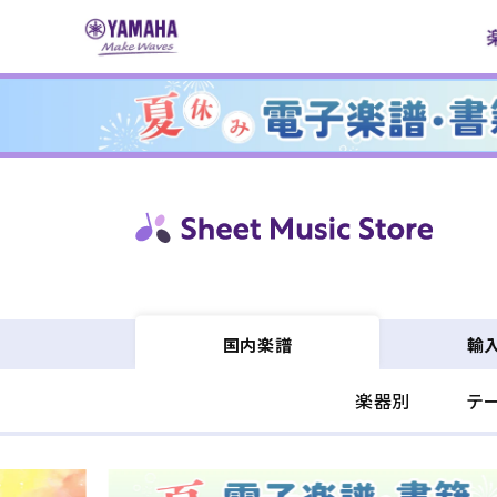
コンテ
ンツに
進む
輸
国内楽譜
楽器別
テ