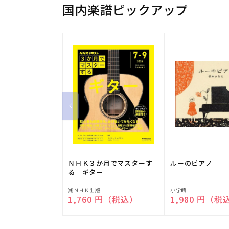
国内楽譜ピックアップ
ＮＨＫ３か月でマスターす
ルーのピアノ
る ギター
販
販
㈱ＮＨＫ出版
小学館
通常価格
1,760 円（税込）
通常価格
1,980 円（税
売
売
元:
元: