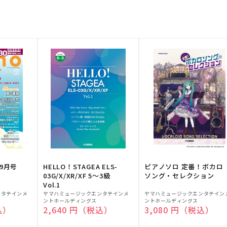
9月号
HELLO！STAGEA ELS-
ピアノソロ 定番！ボカロ
03G/X/XR/XF 5～3級
ソング・セレクション
Vol.1
販
販
ンタテインメ
ヤマハミュージックエンタテインメ
ヤマハミュージックエンタテイン
ントホールディングス
ントホールディングス
売
売
込）
通常価格
2,640 円（税込）
通常価格
3,080 円（税込）
元:
元: