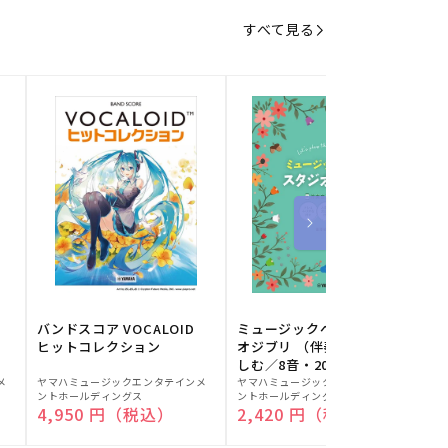
すべて見る
バンドスコア VOCALOID
ミュージックベルでスタジ
ヒットコレクション
オジブリ （伴奏音源と楽
しむ／8音・20音ベル対応
販
販
／ドレミふりがな付）
メ
ヤマハミュージックエンタテインメ
ヤマハミュージックエンタテインメ
ヤ
ントホールディングス
ントホールディングス
ン
売
売
通常価格
4,950 円（税込）
通常価格
2,420 円（税込）
元:
元:
元