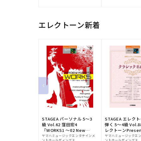
元:
元:
エレクトーン新着
STAGEA パーソナル 5～3
STAGEA エレク
級 Vol.62 窪田宏4
弾く 5～4級 Vol.
『WORKS1 ～02 New
レクトーンPresen
販
edition～』
販
シック名曲集
ヤマハミュージックエンタテインメ
ヤマハミュージックエ
ントホールディングス
ントホールディングス