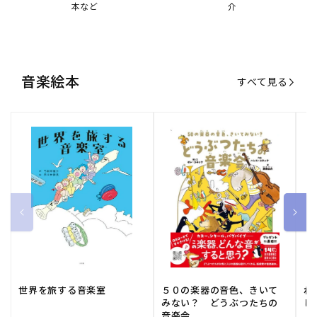
世界を旅する音楽室
５０の楽器の音色、きいて
ね
みない？ どうぶつたちの
し
音楽会
販
小学館
販
河出書房新社
販
ひ
通常価格
1,540 円（税込）
通常価格
2,178 円（税込）
通
1
売
売
売
元:
元:
元:
おすすめ特集
すべて見る
大人向けピアノ教本特集
人気プレイヤーによるスペシャル
演奏動画も