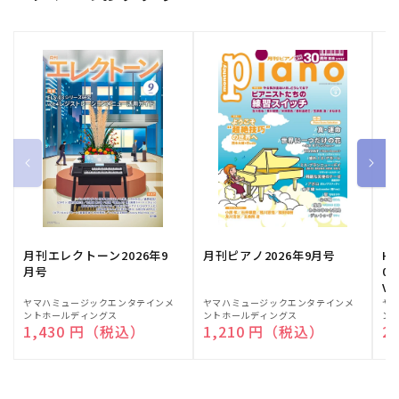
月刊エレクトーン2026年9
月刊ピアノ2026年9月号
HE
月号
03
Vo
販
ヤマハミュージックエンタテインメ
販
ヤマハミュージックエンタテインメ
販
ヤ
ントホールディングス
ントホールディングス
ン
売
売
売
通常価格
1,430 円（税込）
通常価格
1,210 円（税込）
通
2
元:
元:
元: