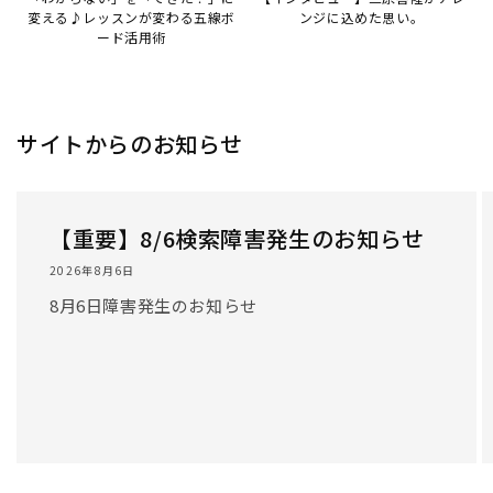
/
1
/
3