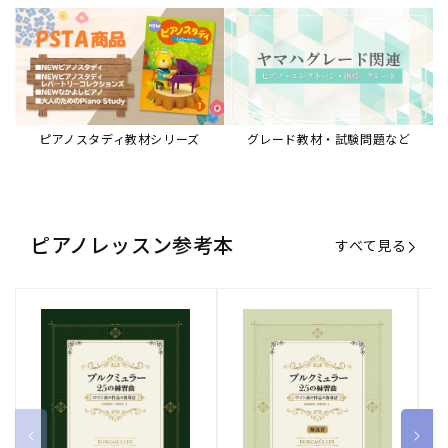
ブルクミュラー25の練習曲
ブルクミュラー25の練習曲
ピ
ロマン派の作品の指導法
ロマン派の作品の指導法
ス
【解説書】
～
販
ヤマハミュージックエンタテインメ
販
ヤマハミュージックエンタテインメ
販
ヤ
ントホールディングス
ントホールディングス
ン
売
売
売
通常価格
1,870 円（税込）
通常価格
1,540 円（税込）
通
2
元:
元:
元:
Sheet Music Store
書籍/電子書籍 特集
すべて見る