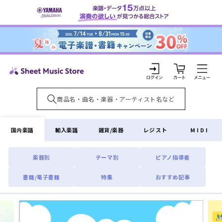
コンテ
ンツに
進む
カ
ー
ト
ロ
グ
イ
国内楽譜
輸入楽譜
雑貨/楽器
レジスト
MIDI
ン
楽器別
テーマ別
ピアノ指導者
書籍/電子書籍
特集
おすすめ記事