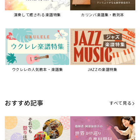
【第21回公開】なぜ人々は祭りを
【第16回公開】ヨーロッパを拠点
必要とするのか？祭りの今を見つ
に世界を駆けまわる阿部加奈子の
める現地ルポ
今に迫る
「できた！」があふれる！『生徒
“悪魔のヴァイオリニスト”の素顔
が変わる！新しいソルフェージュ
とは？『漫画 パガニーニ』ミニラ
指導の教科書』
イブ＆トークレポート