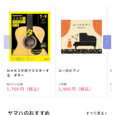
ＮＨＫ３か月でマスターす
ルーのピアノ
ピ
る ギター
販
㈱ＮＨＫ出版
販
小学館
販
㈱
通常価格
1,760 円（税込）
通常価格
1,980 円（税込）
通
2
売
売
売
元:
元:
元:
ヤマハのおすすめ
すべて見る