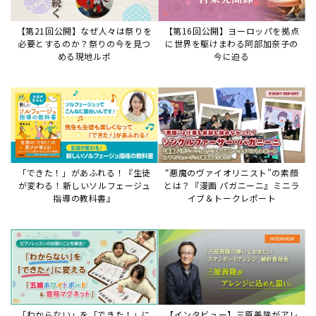
「わからない」を「できた！」に
【インタビュー】三原善隆がアレ
変える♪レッスンが変わる五線ボ
ンジに込めた思い。
ード活用術
サイトからのお知らせ
【重要】8/6検索障害発生のお知らせ
2026年8月6日
8月6日障害発生のお知らせ