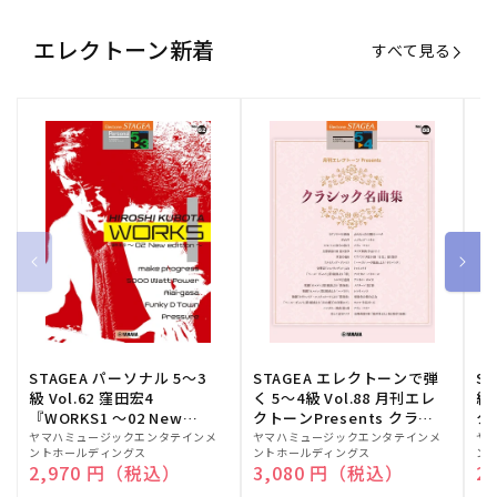
エレクトーン新着
すべて見る
STAGEA パーソナル 5～3
STAGEA エレクトーンで弾
S
級 Vol.62 窪田宏4
く 5～4級 Vol.88 月刊エレ
級
『WORKS1 ～02 New
クトーンPresents クラシ
ク
edition～』
ック名曲集
販
ヤマハミュージックエンタテインメ
販
ヤマハミュージックエンタテインメ
販
ヤ
ントホールディングス
ントホールディングス
ン
売
売
売
通常価格
2,970 円（税込）
通常価格
3,080 円（税込）
通
2
元:
元:
元: