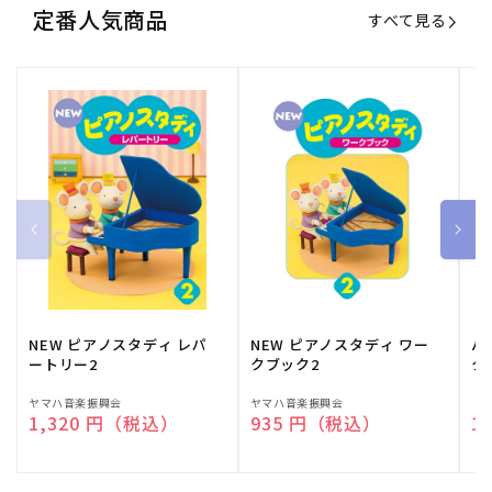
定番人気商品
すべて見る
NEW ピアノスタディ レパ
NEW ピアノスタディ ワー
バ
ートリー2
クブック2
ク
販
ヤマハ音楽振興会
販
ヤマハ音楽振興会
販
（
通常価格
1,320 円（税込）
通常価格
935 円（税込）
通
1
売
売
売
元:
元:
元: