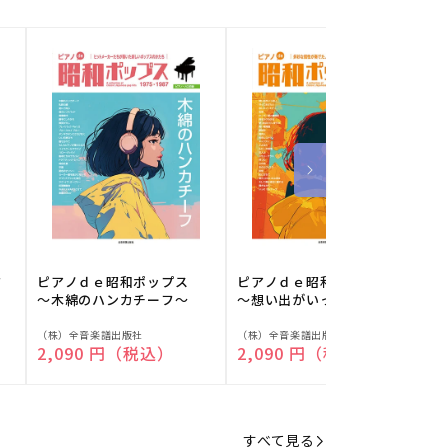
フ
ピアノｄｅ昭和ポップス
ピアノｄｅ昭和ポップス
～木綿のハンカチーフ～
～想い出がいっぱい～
販
販
（株）全音楽譜出版社
（株）全音楽譜出版社
（
通常価格
2,090 円（税込）
通常価格
2,090 円（税込）
売
売
元:
元:
元
すべて見る