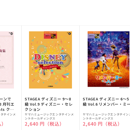
トーンで
STAGEA ディズニー 9～8
STAGEA ディズニー 6～5
88 月刊エ
級 Vol.9 ディズニー・セレ
級 Vol.6 リメンバー・ミ
ts クラ
クション
販
販
ンタテインメ
ヤマハミュージックエンタテインメ
ヤマハミュージックエンタテイン
ントホールディングス
ントホールディングス
売
売
込）
通常価格
2,640 円（税込）
通常価格
2,640 円（税込）
元:
元: