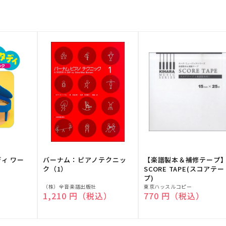
ディ ワー
バーナム：ピアノテクニッ
【楽譜製本＆補修テープ
ク（1）
SCORE TAPE(スコアテー
プ)
販
販
（株）全音楽譜出版社
東京ハッスルコピー
）
通常価格
1,210 円（税込）
通常価格
770 円（税込）
売
売
元:
元: