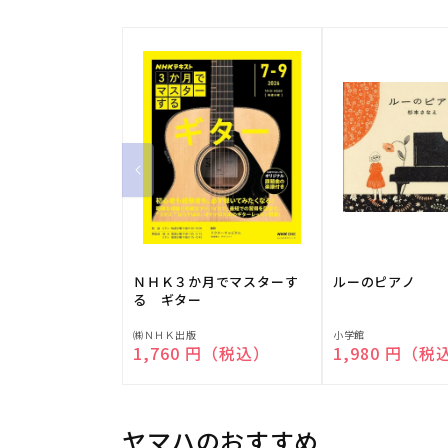
ＮＨＫ３か月でマスターす
ルーのピアノ
る ギター
販
販
㈱ＮＨＫ出版
小学館
通常価格
1,760 円（税込）
通常価格
1,980 円（税
売
売
元:
元:
ヤマハのおすすめ