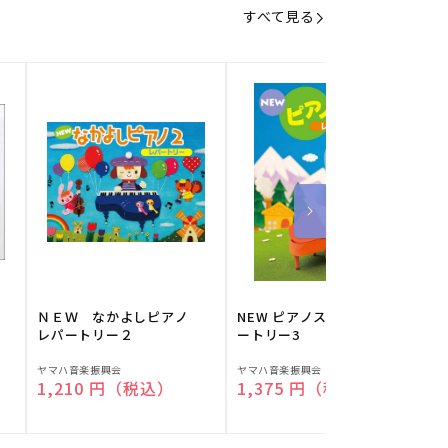
すべて見る
】
ＮＥＷ なかよしピアノ
NEW ピアノスタディ レパ
レパートリー２
ートリー3
販
販
ヤマハ音楽振興会
ヤマハ音楽振興会
O
通常価格
1,210 円（税込）
通常価格
1,375 円（税込）
売
売
元:
元:
元