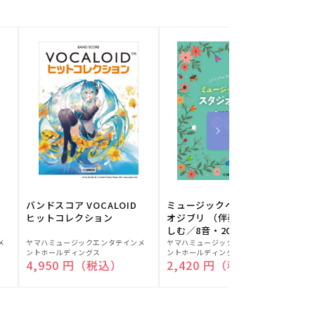
バンドスコア VOCALOID
ミュージックベルでスタジ
ヒットコレクション
オジブリ （伴奏音源と楽
しむ／8音・20音ベル対応
販
販
／ドレミふりがな付）
メ
ヤマハミュージックエンタテインメ
ヤマハミュージックエンタテインメ
ヤ
ントホールディングス
ントホールディングス
ン
売
売
通常価格
4,950 円（税込）
通常価格
2,420 円（税込）
元:
元:
元