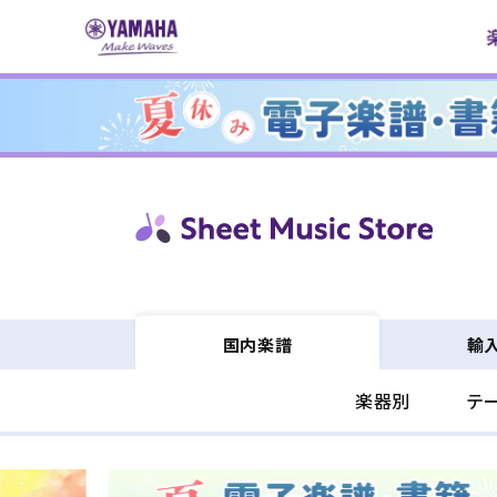
コンテ
ンツに
進む
輸
国内楽譜
楽器別
テ