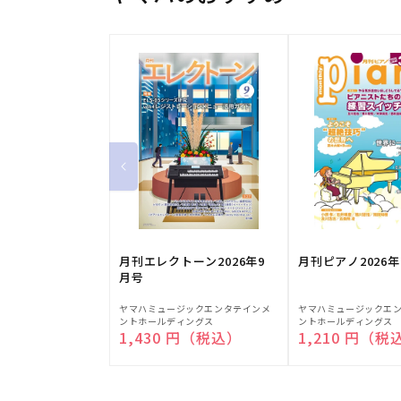
月刊エレクトーン2026年9
月刊ピアノ2026年
月号
販
販
ヤマハミュージックエンタテインメ
ヤマハミュージックエ
ントホールディングス
ントホールディングス
売
売
通常価格
1,430 円（税込）
通常価格
1,210 円（税
元:
元: