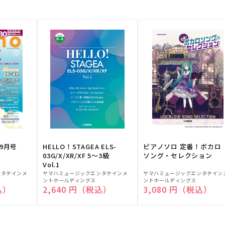
9月号
HELLO！STAGEA ELS-
ピアノソロ 定番！ボカロ
03G/X/XR/XF 5～3級
ソング・セレクション
Vol.1
販
販
ンタテインメ
ヤマハミュージックエンタテインメ
ヤマハミュージックエンタテイン
ントホールディングス
ントホールディングス
売
売
込）
通常価格
2,640 円（税込）
通常価格
3,080 円（税込）
元:
元: