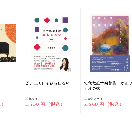
ピアニストはおもしろい
矢代秋雄音楽論集 オル
ェオの死
販
販
㈱春秋社
㈱音楽之友社
込）
通常価格
2,750 円（税込）
通常価格
2,860 円（税込）
売
売
元:
元: