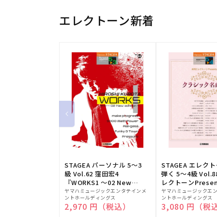
エレクトーン新着
STAGEA パーソナル 5～3
STAGEA エレク
級 Vol.62 窪田宏4
弾く 5～4級 Vol.
『WORKS1 ～02 New
レクトーンPresen
販
edition～』
販
シック名曲集
ヤマハミュージックエンタテインメ
ヤマハミュージックエ
ントホールディングス
ントホールディングス
売
売
通常価格
2,970 円（税込）
通常価格
3,080 円（税
元:
元: