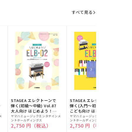
すべて見る
STAGEA エレクトーンで
STAGEA エレクトーンで
S
ー
弾く(初級～中級) Vol.87
弾く(入門～初級) Vol.86
級
大人向け はじめよう！
こども向け はじめよう！
販
ELB-02(楽器のトリセツ
販
ELB-02(楽器のトリセツ
メ
ヤマハミュージックエンタテインメ
ヤマハミュージックエンタテインメ
ヤ
ントホールディングス
ントホールディングス
ン
付)
付)
売
売
通常価格
2,750 円（税込）
通常価格
2,750 円（税込）
元:
元:
元