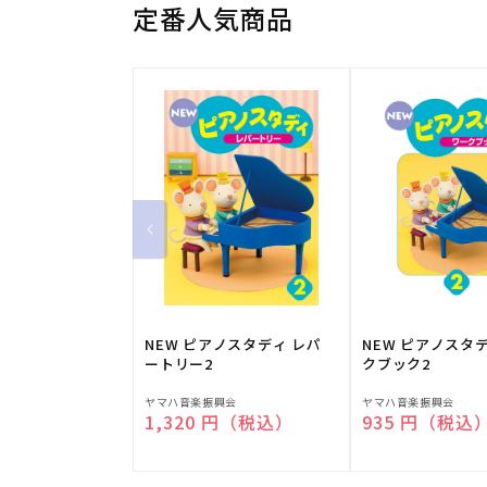
定番人気商品
NEW ピアノスタディ レパ
NEW ピアノスタ
ートリー2
クブック2
販
販
ヤマハ音楽振興会
ヤマハ音楽振興会
通常価格
1,320 円（税込）
通常価格
935 円（税込
売
売
元:
元: