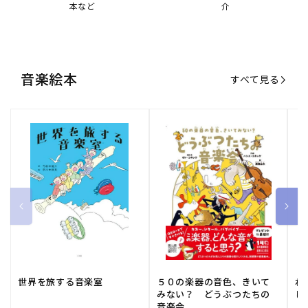
本など
介
音楽絵本
すべて見る
世界を旅する音楽室
５０の楽器の音色、きいて
ね
みない？ どうぶつたちの
し
音楽会