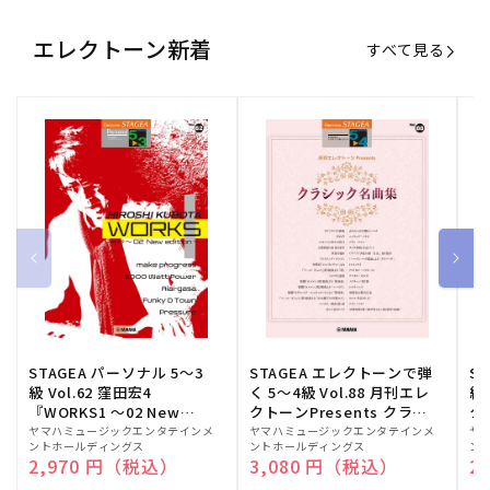
エレクトーン新着
すべて見る
STAGEA パーソナル 5～3
STAGEA エレクトーンで弾
S
級 Vol.62 窪田宏4
く 5～4級 Vol.88 月刊エレ
級
『WORKS1 ～02 New
クトーンPresents クラシ
ク
edition～』
ック名曲集
販
ヤマハミュージックエンタテインメ
販
ヤマハミュージックエンタテインメ
販
ヤ
ントホールディングス
ントホールディングス
ン
売
売
売
通常価格
2,970 円（税込）
通常価格
3,080 円（税込）
通
2
元:
元:
元: