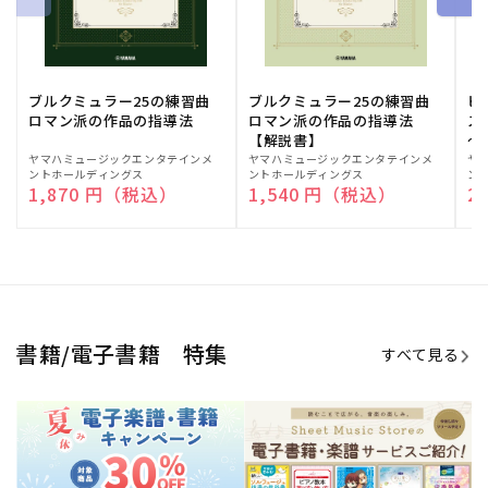
ブルクミュラー25の練習曲
ブルクミュラー25の練習曲
ピ
ロマン派の作品の指導法
ロマン派の作品の指導法
ス
【解説書】
～
販
ヤマハミュージックエンタテインメ
販
ヤマハミュージックエンタテインメ
販
ヤ
ントホールディングス
ントホールディングス
ン
売
売
売
通常価格
1,870 円（税込）
通常価格
1,540 円（税込）
通
2
元:
元:
元:
Sheet Music Store
書籍/電子書籍 特集
すべて見る