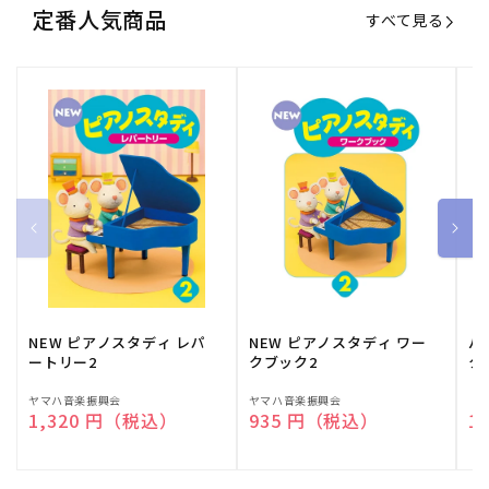
定番人気商品
すべて見る
NEW ピアノスタディ レパ
NEW ピアノスタディ ワー
バ
ートリー2
クブック2
ク
販
ヤマハ音楽振興会
販
ヤマハ音楽振興会
販
（
通常価格
1,320 円（税込）
通常価格
935 円（税込）
通
1
売
売
売
元:
元:
元: