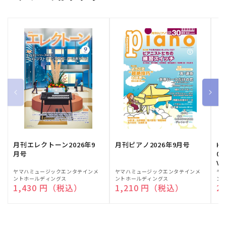
月刊エレクトーン2026年9
月刊ピアノ2026年9月号
HE
月号
03
Vo
販
ヤマハミュージックエンタテインメ
販
ヤマハミュージックエンタテインメ
販
ヤ
ントホールディングス
ントホールディングス
ン
売
売
売
通常価格
1,430 円（税込）
通常価格
1,210 円（税込）
通
2
元:
元:
元: