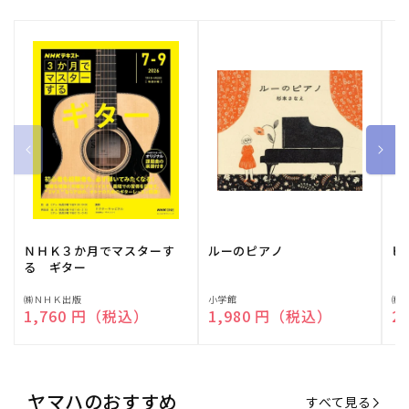
ＮＨＫ３か月でマスターす
ルーのピアノ
ピ
る ギター
販
㈱ＮＨＫ出版
販
小学館
販
㈱
通常価格
1,760 円（税込）
通常価格
1,980 円（税込）
通
2
売
売
売
元:
元:
元:
ヤマハのおすすめ
すべて見る