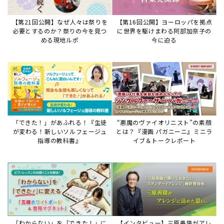
【第21回公開】なぜ人々は祭りを
【第16回公開】ヨーロッパを拠点
必要とするのか？祭りの今を見つ
に世界を駆けまわる阿部加奈子の
める現地ルポ
今に迫る
「できた！」があふれる！『生徒
“悪魔のヴァイオリニスト”の素顔
が変わる！新しいソルフェージュ
とは？『漫画 パガニーニ』ミニラ
指導の教科書』
イブ＆トークレポート
「わからない」を「できた！」に
【インタビュー】三原善隆がアレ