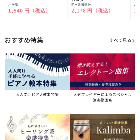
販
小学館
販
河出書房新社
販
ひ
通常価格
1,540 円（税込）
通常価格
2,178 円（税込）
通
1
売
売
売
元:
元:
元:
おすすめ特集
すべて見る
大人向けピアノ教本特集
人気プレイヤーによるスペシャル
演奏動画も