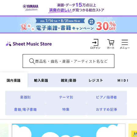
コンテ
ンツに
進む
カ
ー
ト
ロ
グ
イ
国内楽譜
輸入楽譜
雑貨/楽器
レジスト
MIDI
ン
楽器別
テーマ別
ピアノ指導者
書籍/電子書籍
特集
おすすめ記事