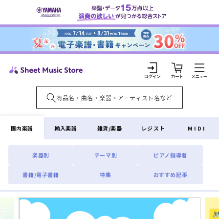
コンテ
ンツに
進む
カ
ー
ト
ロ
グ
イ
国内楽譜
輸入楽譜
雑貨/楽器
レジスト
MIDI
ン
楽器別
テーマ別
ピアノ指導者
書籍/電子書籍
特集
おすすめ記事