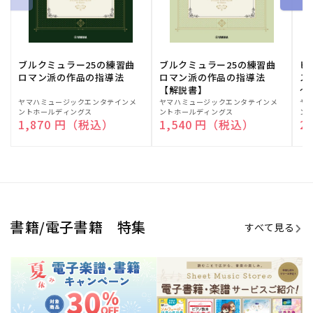
ブルクミュラー25の練習曲
ブルクミュラー25の練習曲
ピ
ロマン派の作品の指導法
ロマン派の作品の指導法
ス
【解説書】
～
販
ヤマハミュージックエンタテインメ
販
ヤマハミュージックエンタテインメ
販
ヤ
ントホールディングス
ントホールディングス
ン
売
売
売
通常価格
1,870 円（税込）
通常価格
1,540 円（税込）
通
2
元:
元:
元:
Sheet Music Store
書籍/電子書籍 特集
すべて見る