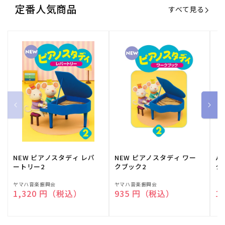
定番人気商品
すべて見る
NEW ピアノスタディ レパ
NEW ピアノスタディ ワー
バ
ートリー2
クブック2
ク
販
ヤマハ音楽振興会
販
ヤマハ音楽振興会
販
（
通常価格
1,320 円（税込）
通常価格
935 円（税込）
通
1
売
売
売
元:
元:
元: