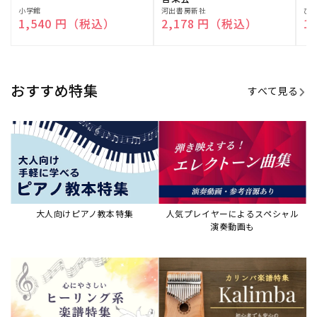
販
小学館
販
河出書房新社
販
ひ
通常価格
1,540 円（税込）
通常価格
2,178 円（税込）
通
1
売
売
売
元:
元:
元:
おすすめ特集
すべて見る
大人向けピアノ教本特集
人気プレイヤーによるスペシャル
演奏動画も