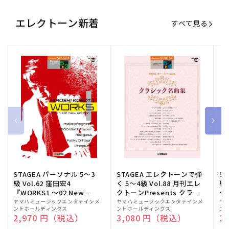
エレクトーン新着
すべて見る
STAGEA パーソナル 5～3
STAGEA エレクトーンで弾
S
級 Vol.62 窪田宏4
く 5～4級 Vol.88 月刊エレ
級
『WORKS1 ～02 New
クトーンPresents クラシ
ク
edition～』
ック名曲集
販
ヤマハミュージックエンタテインメ
販
ヤマハミュージックエンタテインメ
販
ヤ
ントホールディングス
ントホールディングス
ン
売
売
売
通常価格
2,970 円（税込）
通常価格
3,080 円（税込）
通
2
元:
元:
元: