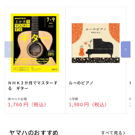
ＮＨＫ３か月でマスターす
ルーのピアノ
ピ
る ギター
販
㈱ＮＨＫ出版
販
小学館
販
㈱
通常価格
1,760 円（税込）
通常価格
1,980 円（税込）
通
2
売
売
売
元:
元:
元:
ヤマハのおすすめ
すべて見る