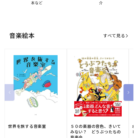
本など
介
音楽絵本
すべて見る
世界を旅する音楽室
５０の楽器の音色、きいて
ね
みない？ どうぶつたちの
し
音楽会