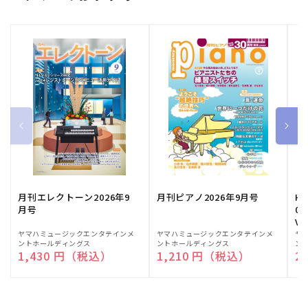
月刊エレクトーン2026年9
月刊ピアノ2026年9月号
HE
月号
03
Vo
販
ヤマハミュージックエンタテインメ
販
ヤマハミュージックエンタテインメ
販
ヤ
ントホールディングス
ントホールディングス
ン
売
売
売
通常価格
1,430 円（税込）
通常価格
1,210 円（税込）
通
2
元:
元:
元: