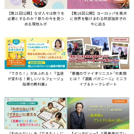
【第21回公開】なぜ人々は祭りを
【第16回公開】ヨーロッパを拠点
必要とするのか？祭りの今を見つ
に世界を駆けまわる阿部加奈子の
める現地ルポ
今に迫る
「できた！」があふれる！『生徒
“悪魔のヴァイオリニスト”の素顔
が変わる！新しいソルフェージュ
とは？『漫画 パガニーニ』ミニラ
指導の教科書』
イブ＆トークレポート
「わからない」を「できた！」に
【インタビュー】三原善隆がアレ