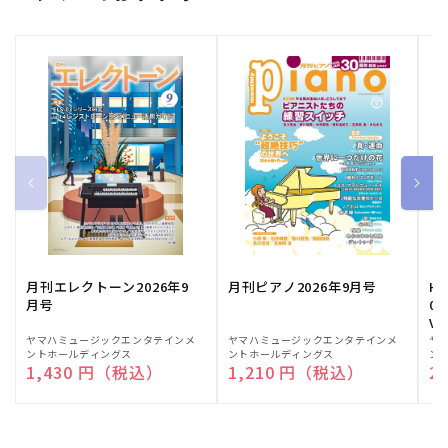
月刊エレクトーン2026年9
月刊ピアノ2026年9月号
HE
月号
03
Vo
販
ヤマハミュージックエンタテインメ
販
ヤマハミュージックエンタテインメ
販
ヤ
ントホールディングス
ントホールディングス
ン
売
売
売
通常価格
1,430 円（税込）
通常価格
1,210 円（税込）
通
2
元:
元:
元: