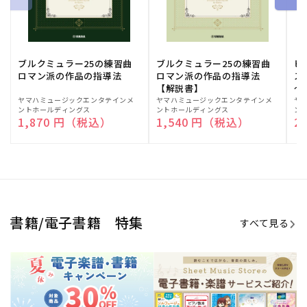
ブルクミュラー25の練習曲
ブルクミュラー25の練習曲
ピ
ロマン派の作品の指導法
ロマン派の作品の指導法
ス
【解説書】
～
販
ヤマハミュージックエンタテインメ
販
ヤマハミュージックエンタテインメ
販
ヤ
ントホールディングス
ントホールディングス
ン
売
売
売
通常価格
1,870 円（税込）
通常価格
1,540 円（税込）
通
2
元:
元:
元:
Sheet Music Store
書籍/電子書籍 特集
すべて見る