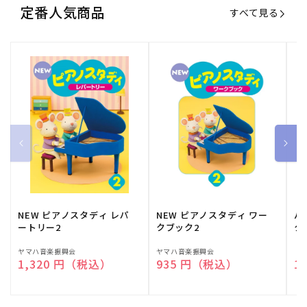
定番人気商品
すべて見る
NEW ピアノスタディ レパ
NEW ピアノスタディ ワー
バ
ートリー2
クブック2
ク
販
ヤマハ音楽振興会
販
ヤマハ音楽振興会
販
（
通常価格
1,320 円（税込）
通常価格
935 円（税込）
通
1
売
売
売
元:
元:
元: