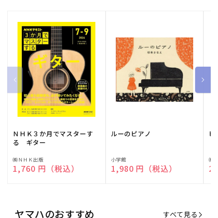
ＮＨＫ３か月でマスターす
ルーのピアノ
ピ
る ギター
販
㈱ＮＨＫ出版
販
小学館
販
㈱
通常価格
1,760 円（税込）
通常価格
1,980 円（税込）
通
2
売
売
売
元:
元:
元:
ヤマハのおすすめ
すべて見る