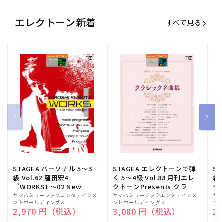
エレクトーン新着
すべて見る
STAGEA パーソナル 5～3
STAGEA エレクトーンで弾
S
級 Vol.62 窪田宏4
く 5～4級 Vol.88 月刊エレ
級
『WORKS1 ～02 New
クトーンPresents クラシ
ク
edition～』
ック名曲集
販
ヤマハミュージックエンタテインメ
販
ヤマハミュージックエンタテインメ
販
ヤ
ントホールディングス
ントホールディングス
ン
売
売
売
通常価格
2,970 円（税込）
通常価格
3,080 円（税込）
通
2
元:
元:
元: