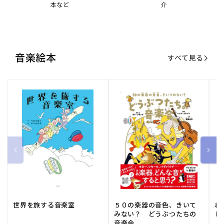
本など
介
音楽絵本
すべて見る
世界を旅する音楽室
５０の楽器の音色、きいて
ね
みない？ どうぶつたちの
し
音楽会