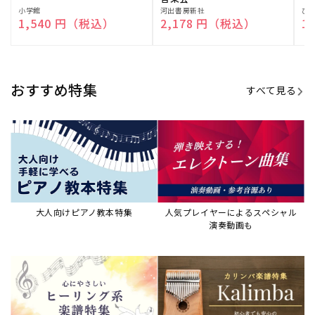
販
小学館
販
河出書房新社
販
ひ
通常価格
1,540 円（税込）
通常価格
2,178 円（税込）
通
1
売
売
売
元:
元:
元:
おすすめ特集
すべて見る
大人向けピアノ教本特集
人気プレイヤーによるスペシャル
演奏動画も