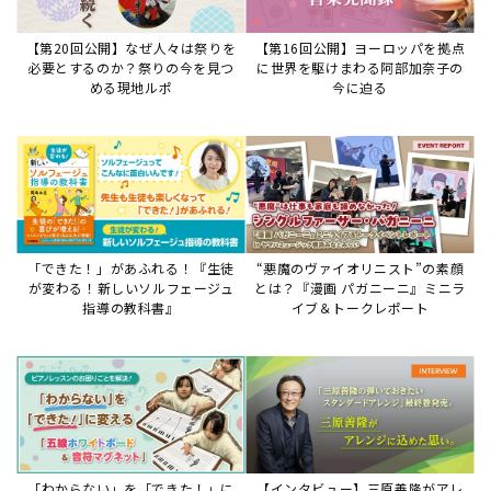
【第20回公開】なぜ人々は祭りを
【第16回公開】ヨーロッパを拠点
必要とするのか？祭りの今を見つ
に世界を駆けまわる阿部加奈子の
める現地ルポ
今に迫る
「できた！」があふれる！『生徒
“悪魔のヴァイオリニスト”の素顔
が変わる！新しいソルフェージュ
とは？『漫画 パガニーニ』ミニラ
指導の教科書』
イブ＆トークレポート
「わからない」を「できた！」に
【インタビュー】三原善隆がアレ