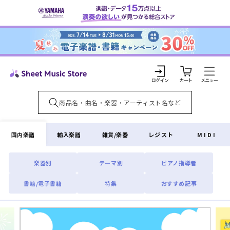
コンテ
ンツに
進む
カ
ー
ト
ロ
グ
イ
国内楽譜
輸入楽譜
雑貨/楽器
レジスト
MIDI
ン
楽器別
テーマ別
ピアノ指導者
書籍/電子書籍
特集
おすすめ記事