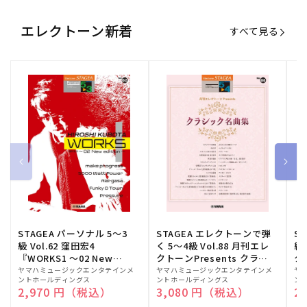
エレクトーン新着
すべて見る
STAGEA パーソナル 5～3
STAGEA エレクトーンで弾
S
級 Vol.62 窪田宏4
く 5～4級 Vol.88 月刊エレ
級
『WORKS1 ～02 New
クトーンPresents クラシ
ク
edition～』
ック名曲集
販
ヤマハミュージックエンタテインメ
販
ヤマハミュージックエンタテインメ
販
ヤ
ントホールディングス
ントホールディングス
ン
売
売
売
通常価格
2,970 円（税込）
通常価格
3,080 円（税込）
通
2
元:
元:
元: