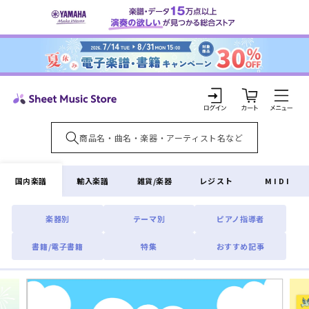
コンテ
ンツに
進む
カ
ー
ト
ロ
グ
イ
国内楽譜
輸入楽譜
雑貨/楽器
レジスト
MIDI
ン
楽器別
テーマ別
ピアノ指導者
書籍/電子書籍
特集
おすすめ記事