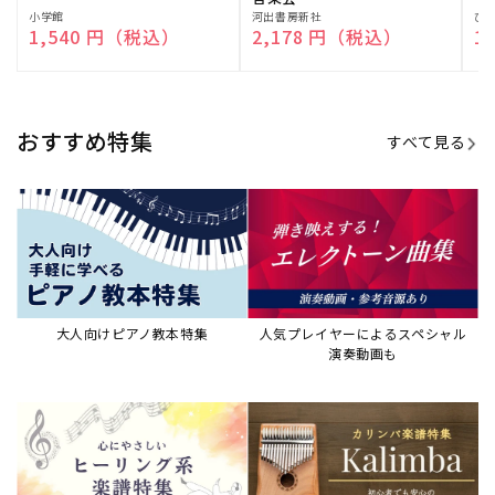
販
小学館
販
河出書房新社
販
ひ
通常価格
1,540 円（税込）
通常価格
2,178 円（税込）
通
1
売
売
売
元:
元:
元:
おすすめ特集
すべて見る
大人向けピアノ教本特集
人気プレイヤーによるスペシャル
演奏動画も