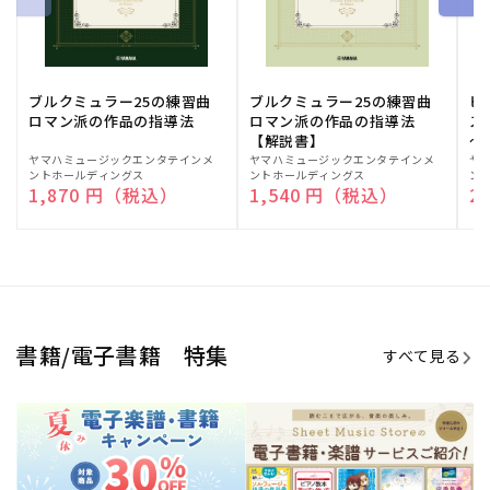
ブルクミュラー25の練習曲
ブルクミュラー25の練習曲
ピ
ロマン派の作品の指導法
ロマン派の作品の指導法
ス
【解説書】
～
販
ヤマハミュージックエンタテインメ
販
ヤマハミュージックエンタテインメ
販
ヤ
ントホールディングス
ントホールディングス
ン
売
売
売
通常価格
1,870 円（税込）
通常価格
1,540 円（税込）
通
2
元:
元:
元:
Sheet Music Store
書籍/電子書籍 特集
すべて見る