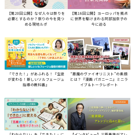
【第20回公開】なぜ人々は祭りを
【第16回公開】ヨーロッパを拠点
必要とするのか？祭りの今を見つ
に世界を駆けまわる阿部加奈子の
める現地ルポ
今に迫る
「できた！」があふれる！『生徒
“悪魔のヴァイオリニスト”の素顔
が変わる！新しいソルフェージュ
とは？『漫画 パガニーニ』ミニラ
指導の教科書』
イブ＆トークレポート
「わからない」を「できた！」に
【インタビュー】三原善隆がアレ