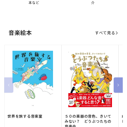
本など
介
音楽絵本
すべて見る
世界を旅する音楽室
５０の楽器の音色、きいて
ね
みない？ どうぶつたちの
し
音楽会