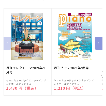
月刊エレクトーン2026年9
月刊ピアノ2026年9月号
HE
月号
03
Vo
販
ヤマハミュージックエンタテインメ
販
ヤマハミュージックエンタテインメ
販
ヤ
ントホールディングス
ントホールディングス
ン
売
売
売
通常価格
1,430 円（税込）
通常価格
1,210 円（税込）
通
2
元:
元:
元: