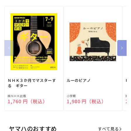
ＮＨＫ３か月でマスターす
ルーのピアノ
ピ
る ギター
販
㈱ＮＨＫ出版
販
小学館
販
㈱
通常価格
1,760 円（税込）
通常価格
1,980 円（税込）
通
2
売
売
売
元:
元:
元:
ヤマハのおすすめ
すべて見る