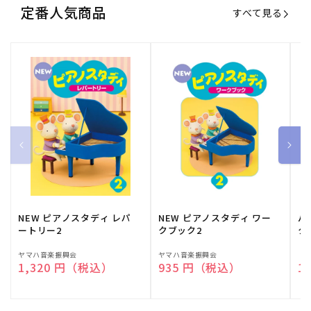
定番人気商品
すべて見る
NEW ピアノスタディ レパ
NEW ピアノスタディ ワー
バ
ートリー2
クブック2
ク
販
ヤマハ音楽振興会
販
ヤマハ音楽振興会
販
（
通常価格
1,320 円（税込）
通常価格
935 円（税込）
通
1
売
売
売
元:
元:
元: