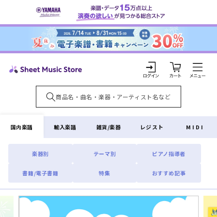
コンテ
ンツに
進む
カ
ー
ト
ロ
グ
イ
国内楽譜
輸入楽譜
雑貨/楽器
レジスト
MIDI
ン
楽器別
テーマ別
ピアノ指導者
書籍/電子書籍
特集
おすすめ記事