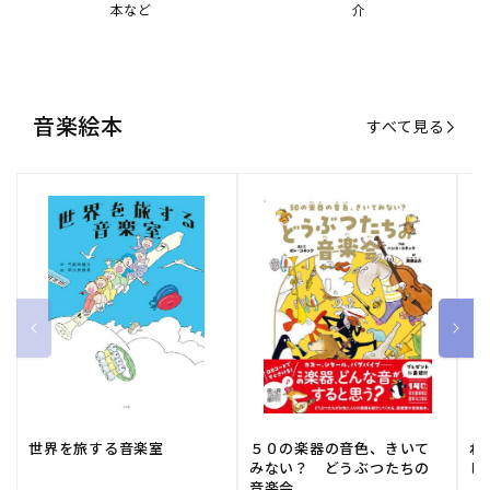
本など
介
音楽絵本
すべて見る
世界を旅する音楽室
５０の楽器の音色、きいて
ね
みない？ どうぶつたちの
し
音楽会