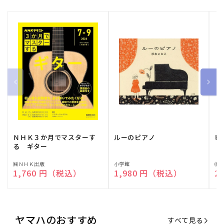
ＮＨＫ３か月でマスターす
ルーのピアノ
ピ
る ギター
販
㈱ＮＨＫ出版
販
小学館
販
㈱
通常価格
1,760 円（税込）
通常価格
1,980 円（税込）
通
2
売
売
売
元:
元:
元:
ヤマハのおすすめ
すべて見る