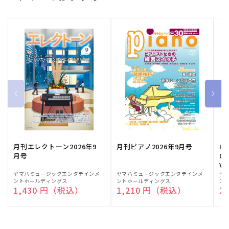
月刊エレクトーン2026年9
月刊ピアノ2026年9月号
HE
月号
03
Vo
販
ヤマハミュージックエンタテインメ
販
ヤマハミュージックエンタテインメ
販
ヤ
ントホールディングス
ントホールディングス
ン
売
売
売
通常価格
1,430 円（税込）
通常価格
1,210 円（税込）
通
2
元:
元:
元: