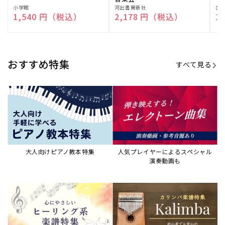
販
小学館
販
河出書房新社
販
ひ
通常価格
1,540 円（税込）
通常価格
2,178 円（税込）
通
1
売
売
売
元:
元:
元:
おすすめ特集
すべて見る
大人向けピアノ教本特集
人気プレイヤーによるスペシャル
演奏動画も