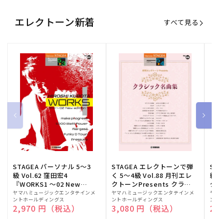
エレクトーン新着
すべて見る
STAGEA パーソナル 5～3
STAGEA エレクトーンで弾
S
級 Vol.62 窪田宏4
く 5～4級 Vol.88 月刊エレ
級
『WORKS1 ～02 New
クトーンPresents クラシ
ク
edition～』
ック名曲集
販
ヤマハミュージックエンタテインメ
販
ヤマハミュージックエンタテインメ
販
ヤ
ントホールディングス
ントホールディングス
ン
売
売
売
通常価格
2,970 円（税込）
通常価格
3,080 円（税込）
通
2
元:
元:
元: