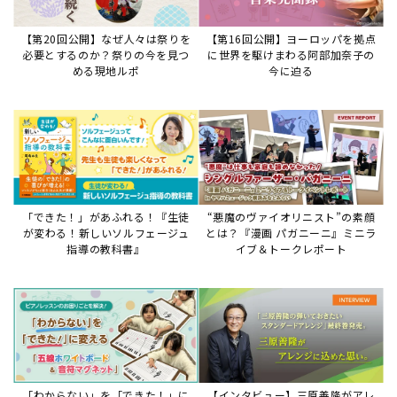
【第20回公開】なぜ人々は祭りを
【第16回公開】ヨーロッパを拠点
必要とするのか？祭りの今を見つ
に世界を駆けまわる阿部加奈子の
める現地ルポ
今に迫る
「できた！」があふれる！『生徒
“悪魔のヴァイオリニスト”の素顔
が変わる！新しいソルフェージュ
とは？『漫画 パガニーニ』ミニラ
指導の教科書』
イブ＆トークレポート
「わからない」を「できた！」に
【インタビュー】三原善隆がアレ