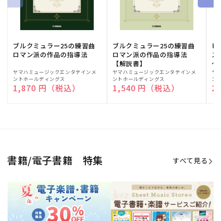
ブルクミュラー25の練習曲
ブルクミュラー25の練習曲
ピ
ロマン派の作品の指導法
ロマン派の作品の指導法
ス
【解説書】
～
販
ヤマハミュージックエンタテインメ
販
ヤマハミュージックエンタテインメ
販
ヤ
ントホールディングス
ントホールディングス
ン
売
売
売
通常価格
1,870 円（税込）
通常価格
1,540 円（税込）
通
2
元:
元:
元:
Sheet Music Store
書籍/電子書籍 特集
すべて見る