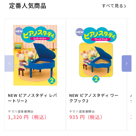
定番人気商品
すべて見る
NEW ピアノスタディ レパ
NEW ピアノスタディ ワー
バ
ートリー2
クブック2
ク
販
ヤマハ音楽振興会
販
ヤマハ音楽振興会
販
（
通常価格
1,320 円（税込）
通常価格
935 円（税込）
通
1
売
売
売
元:
元:
元: