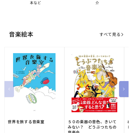
本など
介
音楽絵本
すべて見る
世界を旅する音楽室
５０の楽器の音色、きいて
ね
みない？ どうぶつたちの
し
音楽会