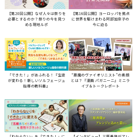
【第20回公開】なぜ人々は祭りを
【第16回公開】ヨーロッパを拠点
必要とするのか？祭りの今を見つ
に世界を駆けまわる阿部加奈子の
める現地ルポ
今に迫る
「できた！」があふれる！『生徒
“悪魔のヴァイオリニスト”の素顔
が変わる！新しいソルフェージュ
とは？『漫画 パガニーニ』ミニラ
指導の教科書』
イブ＆トークレポート
「わからない」を「できた！」に
【インタビュー】三原善隆がアレ