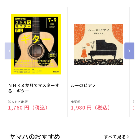
ＮＨＫ３か月でマスターす
ルーのピアノ
ピ
る ギター
販
㈱ＮＨＫ出版
販
小学館
販
㈱
通常価格
1,760 円（税込）
通常価格
1,980 円（税込）
通
2
売
売
売
元:
元:
元:
ヤマハのおすすめ
すべて見る