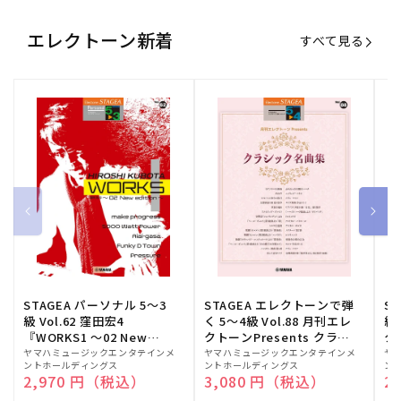
エレクトーン新着
すべて見る
STAGEA パーソナル 5～3
STAGEA エレクトーンで弾
S
級 Vol.62 窪田宏4
く 5～4級 Vol.88 月刊エレ
級
『WORKS1 ～02 New
クトーンPresents クラシ
ク
edition～』
ック名曲集
販
ヤマハミュージックエンタテインメ
販
ヤマハミュージックエンタテインメ
販
ヤ
ントホールディングス
ントホールディングス
ン
売
売
売
通常価格
2,970 円（税込）
通常価格
3,080 円（税込）
通
2
元:
元:
元: