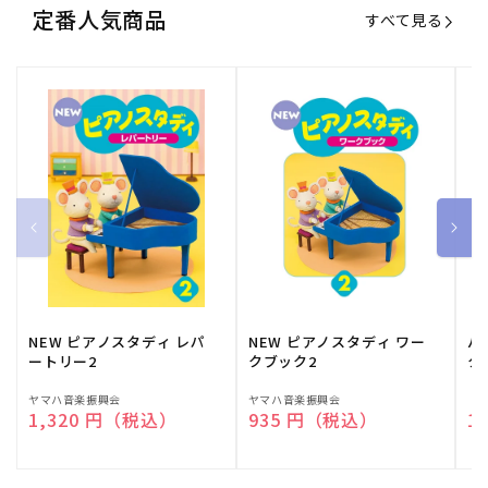
定番人気商品
すべて見る
NEW ピアノスタディ レパ
NEW ピアノスタディ ワー
バ
ートリー2
クブック2
ク
販
ヤマハ音楽振興会
販
ヤマハ音楽振興会
販
（
通常価格
1,320 円（税込）
通常価格
935 円（税込）
通
1
売
売
売
元:
元:
元: