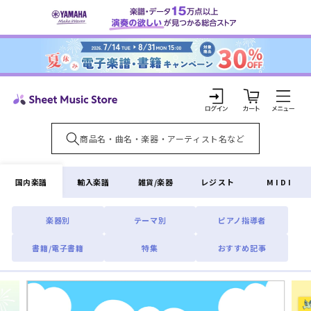
コンテ
ンツに
進む
カ
ー
ト
ロ
グ
イ
国内楽譜
輸入楽譜
雑貨/楽器
レジスト
MIDI
ン
楽器別
テーマ別
ピアノ指導者
書籍/電子書籍
特集
おすすめ記事