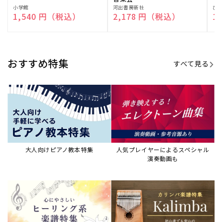
販
小学館
販
河出書房新社
販
ひ
通常価格
1,540 円（税込）
通常価格
2,178 円（税込）
通
1
売
売
売
元:
元:
元:
おすすめ特集
すべて見る
大人向けピアノ教本特集
人気プレイヤーによるスペシャル
演奏動画も