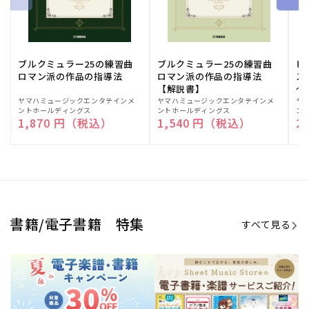
ブルクミュラー25の練習曲
ブルクミュラー25の練習曲
ピ
ロマン派の作品の指導法
ロマン派の作品の指導法
ス
【解説書】
～
販
ヤマハミュージックエンタテインメ
販
ヤマハミュージックエンタテインメ
販
ヤ
ントホールディングス
ントホールディングス
ン
売
売
売
通常価格
1,870 円（税込）
通常価格
1,540 円（税込）
通
2
元:
元:
元:
Sheet Music Store
書籍/電子書籍 特集
すべて見る