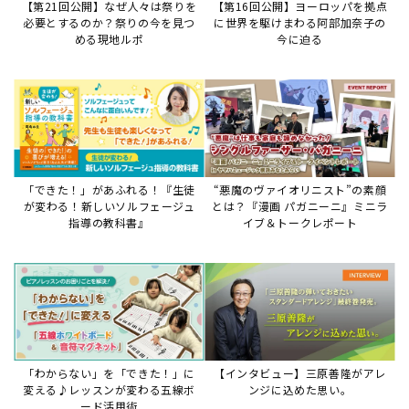
「わからない」を「できた！」に
【インタビュー】三原善隆がアレ
変える♪レッスンが変わる五線ボ
ンジに込めた思い。
ード活用術
サイトからのお知らせ
【お知らせ】ディスクラビア用楽曲デ
ータについて
2026年7月27日
本件は、ディスクラビアをヤマハミュージックデー
タショップと接続してご利用いただいているお客
様への重要なお知らせです。