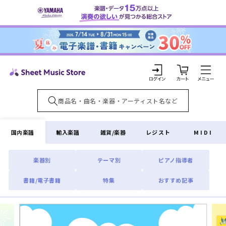
コンテ
ンツに
進む
カ
ー
ト
ロ
グ
イ
国内楽譜
輸入楽譜
雑貨/楽器
レジスト
MIDI
ン
楽器別
テーマ別
ピアノ指導者
書籍/電子書籍
特集
おすすめ記事