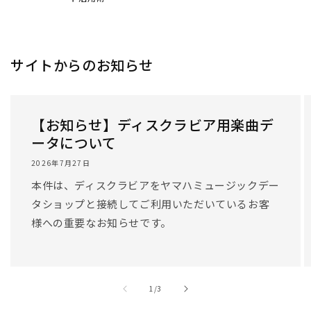
/
1
/
3