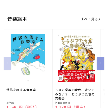
世界を旅する音楽室
５０の楽器の音色、きいて
ね
みない？ どうぶつたちの
し
音楽会
販
小学館
販
河出書房新社
販
ひ
通常価格
1,540 円（税込）
通常価格
2,178 円（税込）
通
1
売
売
売
元:
元:
元:
おすすめ特集
すべて見る
大人向けピアノ教本特集
人気プレイヤーによるスペシャル
演奏動画も