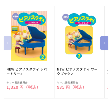
NEW ピアノスタディ レパ
NEW ピアノスタディ ワー
バ
ートリー2
クブック2
ク
販
ヤマハ音楽振興会
販
ヤマハ音楽振興会
販
（
通常価格
1,320 円（税込）
通常価格
935 円（税込）
通
1
売
売
売
元:
元:
元: