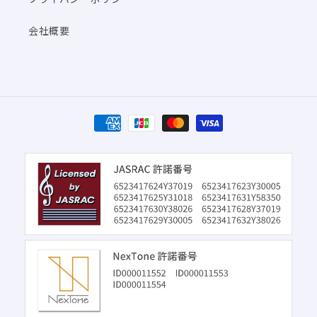
会社概要
決
済
方
法