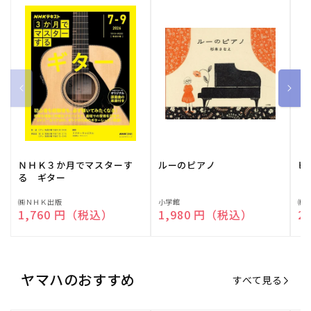
ＮＨＫ３か月でマスターす
ルーのピアノ
ピ
る ギター
販
㈱ＮＨＫ出版
販
小学館
販
㈱
通常価格
1,760 円（税込）
通常価格
1,980 円（税込）
通
2
売
売
売
元:
元:
元:
ヤマハのおすすめ
すべて見る