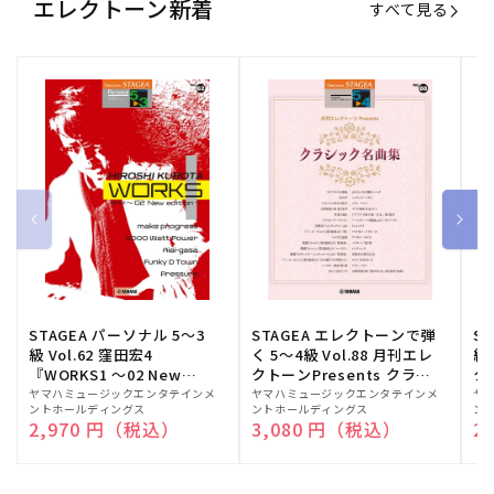
エレクトーン新着
すべて見る
STAGEA パーソナル 5～3
STAGEA エレクトーンで弾
S
級 Vol.62 窪田宏4
く 5～4級 Vol.88 月刊エレ
級
『WORKS1 ～02 New
クトーンPresents クラシ
ク
edition～』
ック名曲集
販
ヤマハミュージックエンタテインメ
販
ヤマハミュージックエンタテインメ
販
ヤ
ントホールディングス
ントホールディングス
ン
売
売
売
通常価格
2,970 円（税込）
通常価格
3,080 円（税込）
通
2
元:
元:
元: