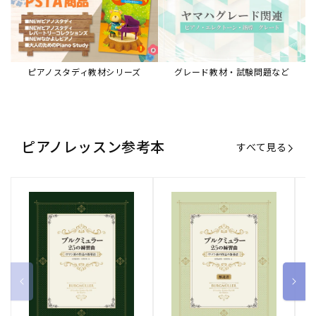
ブルクミュラー25の練習曲
ブルクミュラー25の練習曲
ピ
ロマン派の作品の指導法
ロマン派の作品の指導法
ス
【解説書】
～
販
ヤマハミュージックエンタテインメ
販
ヤマハミュージックエンタテインメ
販
ヤ
ントホールディングス
ントホールディングス
ン
売
売
売
通常価格
1,870 円（税込）
通常価格
1,540 円（税込）
通
2
元:
元:
元:
Sheet Music Store
書籍/電子書籍 特集
すべて見る