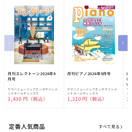
月刊エレクトーン2026年9
月刊ピアノ2026年9月号
HE
月号
03
Vo
販
ヤマハミュージックエンタテインメ
販
ヤマハミュージックエンタテインメ
販
ヤ
ントホールディングス
ントホールディングス
ン
売
売
売
通常価格
1,430 円（税込）
通常価格
1,210 円（税込）
通
2
元:
元:
元:
定番人気商品
すべて見る