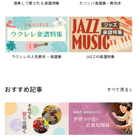
【第21回公開】なぜ人々は祭りを
【第16回公開】ヨーロッパを拠点
必要とするのか？祭りの今を見つ
に世界を駆けまわる阿部加奈子の
める現地ルポ
今に迫る
「できた！」があふれる！『生徒
“悪魔のヴァイオリニスト”の素顔
が変わる！新しいソルフェージュ
とは？『漫画 パガニーニ』ミニラ
指導の教科書』
イブ＆トークレポート