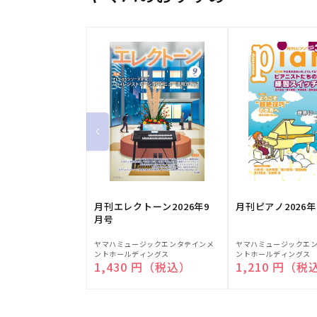
月刊エレクトーン2026年9
月刊ピアノ2026年
月号
販
販
ヤマハミュージックエンタテインメ
ヤマハミュージックエ
ントホールディングス
ントホールディングス
売
売
通常価格
1,430 円（税込）
通常価格
1,210 円（税
元:
元: