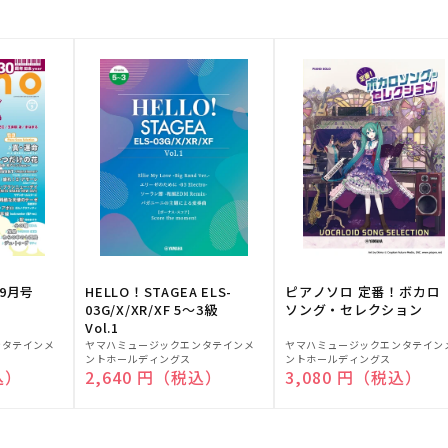
9月号
HELLO！STAGEA ELS-
ピアノソロ 定番！ボカロ
03G/X/XR/XF 5～3級
ソング・セレクション
Vol.1
販
販
ンタテインメ
ヤマハミュージックエンタテインメ
ヤマハミュージックエンタテイン
ントホールディングス
ントホールディングス
売
売
込）
通常価格
2,640 円（税込）
通常価格
3,080 円（税込）
元:
元: