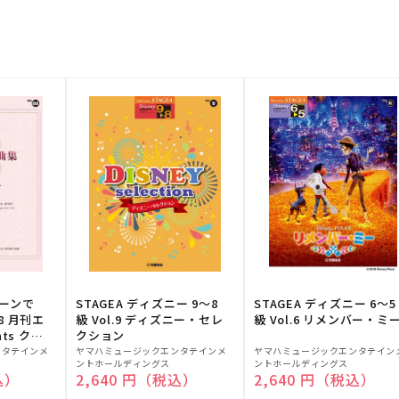
トーンで
STAGEA ディズニー 9～8
STAGEA ディズニー 6～5
88 月刊エ
級 Vol.9 ディズニー・セレ
級 Vol.6 リメンバー・ミ
ts クラ
クション
販
販
ンタテインメ
ヤマハミュージックエンタテインメ
ヤマハミュージックエンタテイン
ントホールディングス
ントホールディングス
売
売
込）
通常価格
2,640 円（税込）
通常価格
2,640 円（税込）
元:
元: