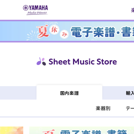
コンテ
ンツに
進む
輸
国内楽譜
楽器別
テ