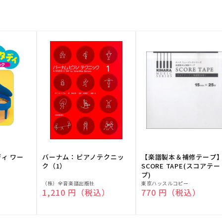
ディ ワー
バーナム：ピアノテクニッ
【楽譜製本＆補修テープ
ク（1）
SCORE TAPE(スコアテー
プ)
販
販
（株）全音楽譜出版社
東京ハッスルコピー
）
通常価格
1,210 円（税込）
通常価格
770 円（税込）
売
売
元:
元: