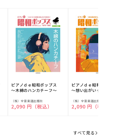
フ
ピアノｄｅ昭和ポップス
ピアノｄｅ昭和ポップス
～木綿のハンカチーフ～
～想い出がいっぱい～
販
販
（株）全音楽譜出版社
（株）全音楽譜出版社
（
通常価格
2,090 円（税込）
通常価格
2,090 円（税込）
売
売
元:
元:
元
すべて見る