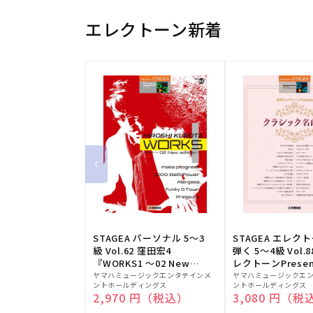
エレクトーン新着
STAGEA パーソナル 5～3
STAGEA エレク
級 Vol.62 窪田宏4
弾く 5～4級 Vol.
『WORKS1 ～02 New
レクトーンPresen
販
edition～』
販
シック名曲集
ヤマハミュージックエンタテインメ
ヤマハミュージックエ
ントホールディングス
ントホールディングス
売
売
通常価格
2,970 円（税込）
通常価格
3,080 円（税
元:
元: