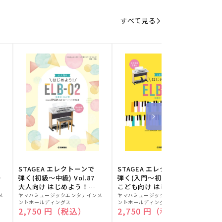
すべて見る
STAGEA エレクトーンで
STAGEA エレクトーンで
S
ー
弾く(初級～中級) Vol.87
弾く(入門～初級) Vol.86
級
大人向け はじめよう！
こども向け はじめよう！
販
ELB-02(楽器のトリセツ
販
ELB-02(楽器のトリセツ
メ
ヤマハミュージックエンタテインメ
ヤマハミュージックエンタテインメ
ヤ
ントホールディングス
ントホールディングス
ン
付)
付)
売
売
通常価格
2,750 円（税込）
通常価格
2,750 円（税込）
元:
元:
元