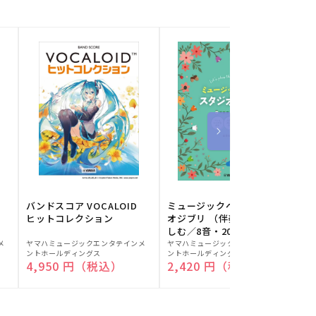
バンドスコア VOCALOID
ミュージックベルでスタジ
ヒットコレクション
オジブリ （伴奏音源と楽
しむ／8音・20音ベル対応
販
販
／ドレミふりがな付）
メ
ヤマハミュージックエンタテインメ
ヤマハミュージックエンタテインメ
ヤ
ントホールディングス
ントホールディングス
ン
売
売
通常価格
4,950 円（税込）
通常価格
2,420 円（税込）
元:
元:
元