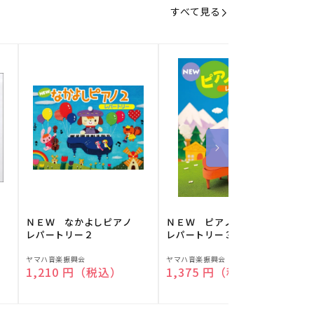
すべて見る
】
ＮＥＷ なかよしピアノ
ＮＥＷ ピアノスタディ
レパートリー２
レパートリー３
販
販
ヤマハ音楽振興会
ヤマハ音楽振興会
O
通常価格
1,210 円（税込）
通常価格
1,375 円（税込）
売
売
元:
元:
元