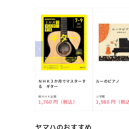
ＮＨＫ３か月でマスターす
ルーのピアノ
る ギター
販
販
㈱ＮＨＫ出版
小学館
通常価格
1,760 円（税込）
通常価格
1,980 円（税
売
売
元:
元:
ヤマハのおすすめ