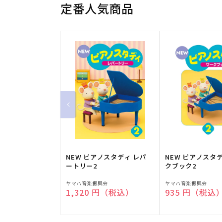
定番人気商品
NEW ピアノスタディ レパ
NEW ピアノスタ
ートリー2
クブック2
販
販
ヤマハ音楽振興会
ヤマハ音楽振興会
通常価格
1,320 円（税込）
通常価格
935 円（税込
売
売
元:
元: