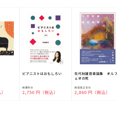
ピアニストはおもしろい
矢代秋雄音楽論集 オル
ェオの死
販
販
㈱春秋社
㈱音楽之友社
込）
通常価格
2,750 円（税込）
通常価格
2,860 円（税込）
売
売
元:
元: