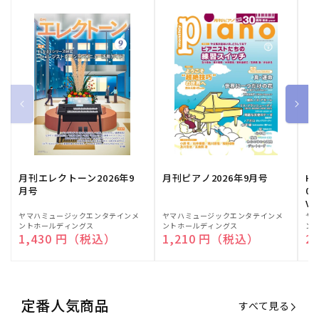
月刊エレクトーン2026年9
月刊ピアノ2026年9月号
HE
月号
03
Vo
販
ヤマハミュージックエンタテインメ
販
ヤマハミュージックエンタテインメ
販
ヤ
ントホールディングス
ントホールディングス
ン
売
売
売
通常価格
1,430 円（税込）
通常価格
1,210 円（税込）
通
2
元:
元:
元:
定番人気商品
すべて見る