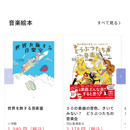
音楽絵本
すべて見る
世界を旅する音楽室
５０の楽器の音色、きいて
ね
みない？ どうぶつたちの
し
音楽会
販
小学館
販
河出書房新社
販
ひ
通常価格
1,540 円（税込）
通常価格
2,178 円（税込）
通
1