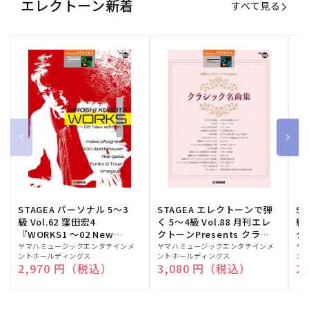
エレクトーン新着
すべて見る
STAGEA パーソナル 5～3
STAGEA エレクトーンで弾
S
級 Vol.62 窪田宏4
く 5～4級 Vol.88 月刊エレ
級
『WORKS1 ～02 New
クトーンPresents クラシ
ク
edition～』
ック名曲集
販
ヤマハミュージックエンタテインメ
販
ヤマハミュージックエンタテインメ
販
ヤ
ントホールディングス
ントホールディングス
ン
売
売
売
通常価格
2,970 円（税込）
通常価格
3,080 円（税込）
通
2
元:
元:
元: