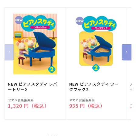
NEW ピアノスタディ レパ
NEW ピアノスタディ ワー
バ
ートリー2
クブック2
ク
販
ヤマハ音楽振興会
販
ヤマハ音楽振興会
販
（
通常価格
1,320 円（税込）
通常価格
935 円（税込）
通
1
売
売
売
元:
元:
元: