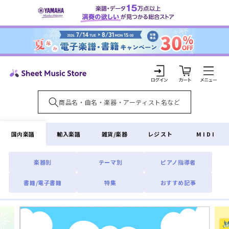
コンテ
ンツに
進む
カ
ー
ト
ロ
グ
イ
国内楽譜
輸入楽譜
雑貨/楽器
レジスト
MIDI
ン
楽器別
テーマ別
ピアノ指導者
書籍/電子書籍
特集
おすすめ記事