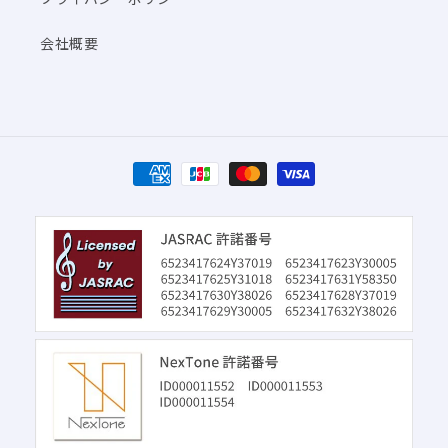
会社概要
決
済
方
法