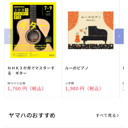
ＮＨＫ３か月でマスターす
ルーのピアノ
ピ
る ギター
販
㈱ＮＨＫ出版
販
小学館
販
㈱
通常価格
1,760 円（税込）
通常価格
1,980 円（税込）
通
2
売
売
売
元:
元:
元:
ヤマハのおすすめ
すべて見る