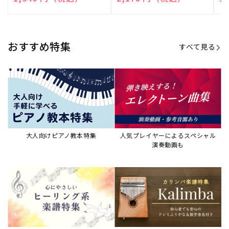
売
売
売
元:
元:
元:
おすすめ特集
すべて見る
大人向けピアノ教本特集
人気プレイヤーによるスペシャル
演奏動画も