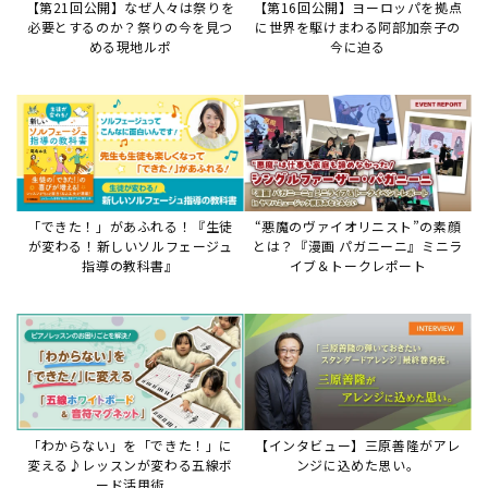
【第21回公開】なぜ人々は祭りを
【第16回公開】ヨーロッパを拠点
必要とするのか？祭りの今を見つ
に世界を駆けまわる阿部加奈子の
める現地ルポ
今に迫る
「できた！」があふれる！『生徒
“悪魔のヴァイオリニスト”の素顔
が変わる！新しいソルフェージュ
とは？『漫画 パガニーニ』ミニラ
指導の教科書』
イブ＆トークレポート
「わからない」を「できた！」に
【インタビュー】三原善隆がアレ
変える♪レッスンが変わる五線ボ
ンジに込めた思い。
ード活用術