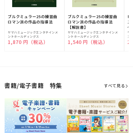
ブルクミュラー25の練習曲
ブルクミュラー25の練習曲
ピ
ロマン派の作品の指導法
ロマン派の作品の指導法
ス
【解説書】
～
販
ヤマハミュージックエンタテインメ
販
ヤマハミュージックエンタテインメ
販
ヤ
ントホールディングス
ントホールディングス
ン
売
売
売
通常価格
1,870 円（税込）
通常価格
1,540 円（税込）
通
2
元:
元:
元:
Sheet Music Store
書籍/電子書籍 特集
すべて見る