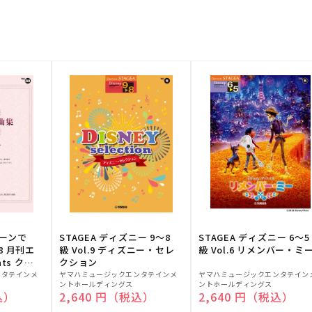
トーンで
STAGEA ディズニー 9～8
STAGEA ディズニー 6～5
88 月刊エ
級 Vol.9 ディズニー・セレ
級 Vol.6 リメンバー・ミ
ts クラ
クション
販
販
ンタテインメ
ヤマハミュージックエンタテインメ
ヤマハミュージックエンタテイン
ントホールディングス
ントホールディングス
売
売
込）
通常価格
2,640 円（税込）
通常価格
2,640 円（税込）
元:
元: