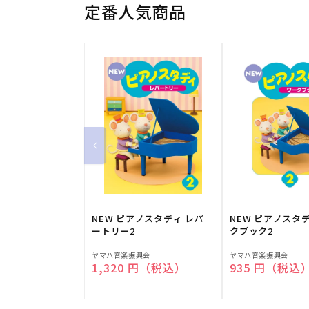
定番人気商品
NEW ピアノスタディ レパ
NEW ピアノスタ
ートリー2
クブック2
販
販
ヤマハ音楽振興会
ヤマハ音楽振興会
通常価格
1,320 円（税込）
通常価格
935 円（税込
売
売
元:
元: