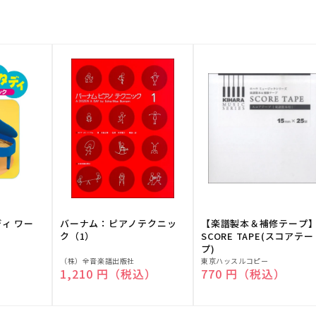
ディ ワー
バーナム：ピアノテクニッ
【楽譜製本＆補修テープ
ク（1）
SCORE TAPE(スコアテー
プ)
販
販
（株）全音楽譜出版社
東京ハッスルコピー
）
通常価格
1,210 円（税込）
通常価格
770 円（税込）
売
売
元:
元: