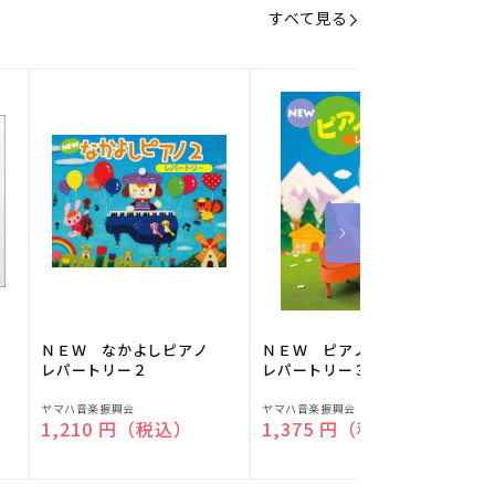
すべて見る
】
ＮＥＷ なかよしピアノ
ＮＥＷ ピアノスタディ
レパートリー２
レパートリー３
販
販
ヤマハ音楽振興会
ヤマハ音楽振興会
O
通常価格
1,210 円（税込）
通常価格
1,375 円（税込）
売
売
元:
元:
元