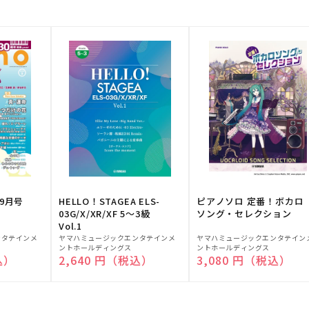
9月号
HELLO！STAGEA ELS-
ピアノソロ 定番！ボカロ
03G/X/XR/XF 5～3級
ソング・セレクション
Vol.1
販
販
ンタテインメ
ヤマハミュージックエンタテインメ
ヤマハミュージックエンタテイン
ントホールディングス
ントホールディングス
売
売
込）
通常価格
2,640 円（税込）
通常価格
3,080 円（税込）
元:
元: