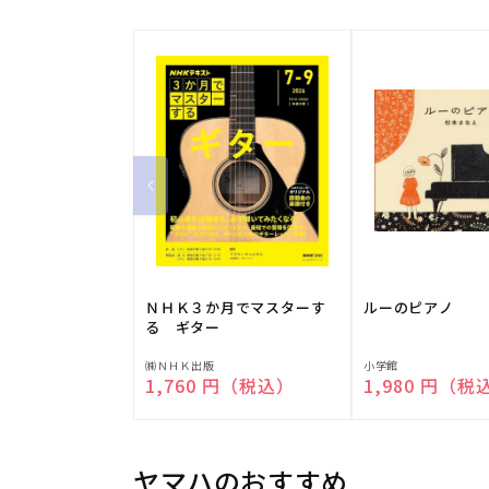
ＮＨＫ３か月でマスターす
ルーのピアノ
る ギター
販
販
㈱ＮＨＫ出版
小学館
通常価格
1,760 円（税込）
通常価格
1,980 円（税
売
売
元:
元:
ヤマハのおすすめ