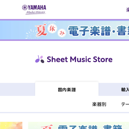
コンテ
ンツに
進む
輸
国内楽譜
楽器別
テ