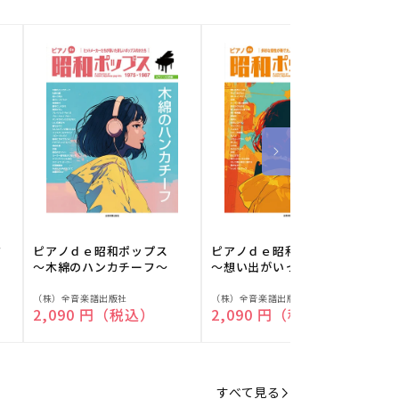
フ
ピアノｄｅ昭和ポップス
ピアノｄｅ昭和ポップス
～木綿のハンカチーフ～
～想い出がいっぱい～
販
販
（株）全音楽譜出版社
（株）全音楽譜出版社
（
通常価格
2,090 円（税込）
通常価格
2,090 円（税込）
売
売
元:
元:
元
すべて見る