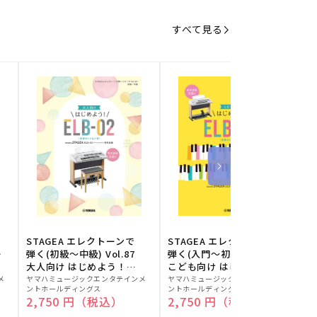
すべて見る
STAGEA エレクトーンで
STAGEA エレクトーンで
S
ー
弾く(初級～中級) Vol.87
弾く(入門～初級) Vol.86
級
大人向け はじめよう！
こども向け はじめよう！
販
ELB-02(楽器のトリセツ
販
ELB-02(楽器のトリセツ
メ
ヤマハミュージックエンタテインメ
ヤマハミュージックエンタテインメ
ヤ
ントホールディングス
ントホールディングス
ン
付)
付)
売
売
通常価格
2,750 円（税込）
通常価格
2,750 円（税込）
元:
元:
元