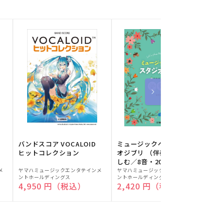
バンドスコア VOCALOID
ミュージックベルでスタジ
ヒットコレクション
オジブリ （伴奏音源と楽
しむ／8音・20音ベル対応
販
販
／ドレミふりがな付）
メ
ヤマハミュージックエンタテインメ
ヤマハミュージックエンタテインメ
ヤ
ントホールディングス
ントホールディングス
ン
売
売
通常価格
4,950 円（税込）
通常価格
2,420 円（税込）
元:
元:
元