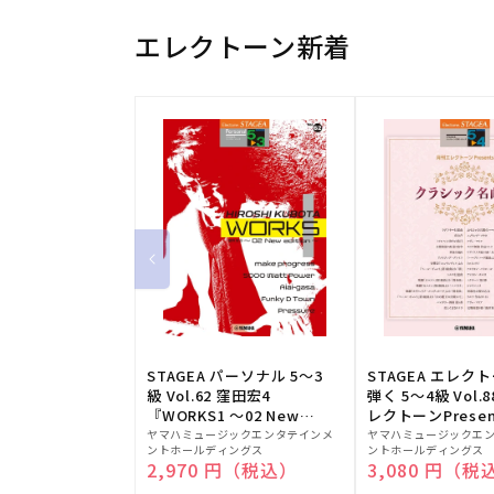
エレクトーン新着
STAGEA パーソナル 5～3
STAGEA エレク
級 Vol.62 窪田宏4
弾く 5～4級 Vol.
『WORKS1 ～02 New
レクトーンPresen
販
edition～』
販
シック名曲集
ヤマハミュージックエンタテインメ
ヤマハミュージックエ
ントホールディングス
ントホールディングス
売
売
通常価格
2,970 円（税込）
通常価格
3,080 円（税
元:
元: