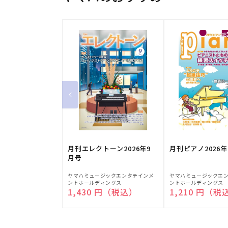
月刊エレクトーン2026年9
月刊ピアノ2026年
月号
販
販
ヤマハミュージックエンタテインメ
ヤマハミュージックエ
ントホールディングス
ントホールディングス
売
売
通常価格
1,430 円（税込）
通常価格
1,210 円（税
元:
元: