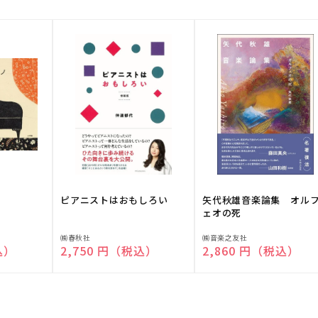
ピアニストはおもしろい
矢代秋雄音楽論集 オル
ェオの死
販
販
㈱春秋社
㈱音楽之友社
込）
通常価格
2,750 円（税込）
通常価格
2,860 円（税込）
売
売
元:
元: