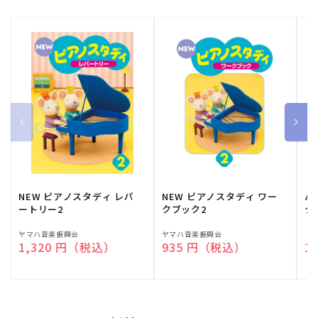
NEW ピアノスタディ レパ
NEW ピアノスタディ ワー
バ
ートリー2
クブック2
ク
販
ヤマハ音楽振興会
販
ヤマハ音楽振興会
販
（
通常価格
1,320 円（税込）
通常価格
935 円（税込）
通
1
売
売
売
元:
元:
元: