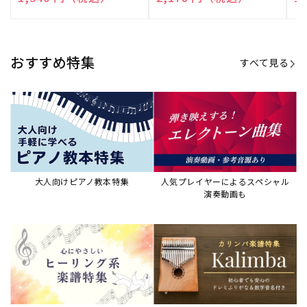
売
売
売
元:
元:
元:
おすすめ特集
すべて見る
大人向けピアノ教本特集
人気プレイヤーによるスペシャル
演奏動画も