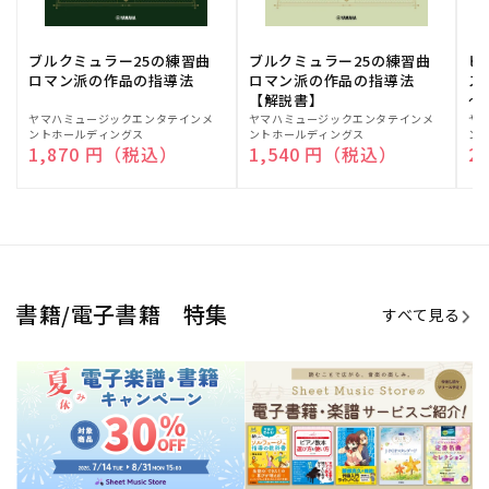
ブルクミュラー25の練習曲
ブルクミュラー25の練習曲
ピ
ロマン派の作品の指導法
ロマン派の作品の指導法
ス
【解説書】
～
販
ヤマハミュージックエンタテインメ
販
ヤマハミュージックエンタテインメ
販
ヤ
ントホールディングス
ントホールディングス
ン
売
売
売
通常価格
1,870 円（税込）
通常価格
1,540 円（税込）
通
2
元:
元:
元:
Sheet Music Store
書籍/電子書籍 特集
すべて見る