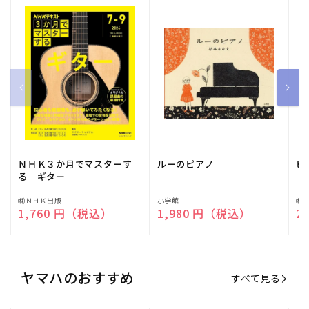
ＮＨＫ３か月でマスターす
ルーのピアノ
ピ
る ギター
販
㈱ＮＨＫ出版
販
小学館
販
㈱
通常価格
1,760 円（税込）
通常価格
1,980 円（税込）
通
2
売
売
売
元:
元:
元:
ヤマハのおすすめ
すべて見る