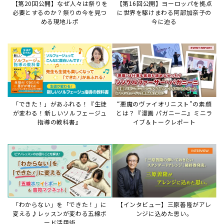
【第20回公開】なぜ人々は祭りを
【第16回公開】ヨーロッパを拠点
必要とするのか？祭りの今を見つ
に世界を駆けまわる阿部加奈子の
める現地ルポ
今に迫る
「できた！」があふれる！『生徒
“悪魔のヴァイオリニスト”の素顔
が変わる！新しいソルフェージュ
とは？『漫画 パガニーニ』ミニラ
指導の教科書』
イブ＆トークレポート
「わからない」を「できた！」に
【インタビュー】三原善隆がアレ
変える♪レッスンが変わる五線ボ
ンジに込めた思い。
ード活用術