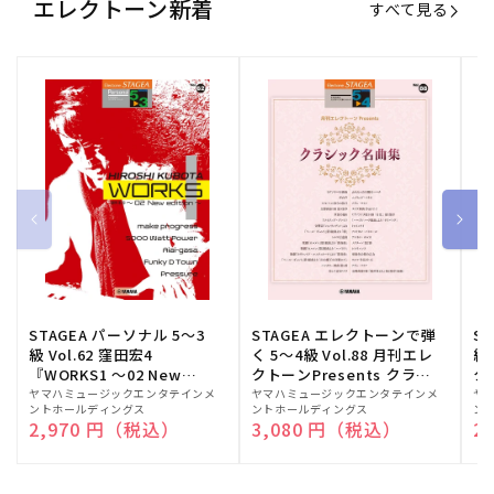
エレクトーン新着
すべて見る
STAGEA パーソナル 5～3
STAGEA エレクトーンで弾
S
級 Vol.62 窪田宏4
く 5～4級 Vol.88 月刊エレ
級
『WORKS1 ～02 New
クトーンPresents クラシ
ク
edition～』
ック名曲集
販
ヤマハミュージックエンタテインメ
販
ヤマハミュージックエンタテインメ
販
ヤ
ントホールディングス
ントホールディングス
ン
売
売
売
通常価格
2,970 円（税込）
通常価格
3,080 円（税込）
通
2
元:
元:
元: