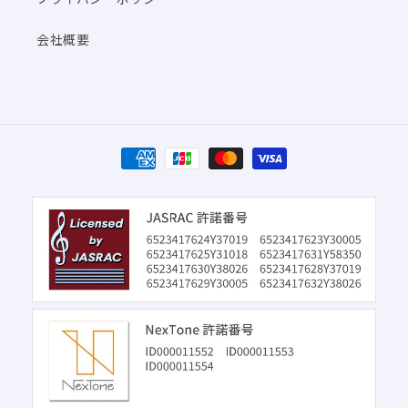
会社概要
決
済
方
法