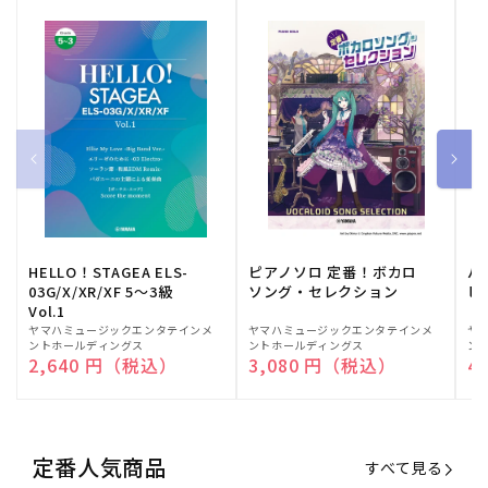
HELLO！STAGEA ELS-
ピアノソロ 定番！ボカロ
バ
03G/X/XR/XF 5～3級
ソング・セレクション
ヒ
Vol.1
販
ヤマハミュージックエンタテインメ
販
ヤマハミュージックエンタテインメ
販
ヤ
ントホールディングス
ントホールディングス
ン
売
売
売
通常価格
2,640 円（税込）
通常価格
3,080 円（税込）
通
4
元:
元:
元:
定番人気商品
すべて見る