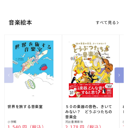
音楽絵本
すべて見る
世界を旅する音楽室
５０の楽器の音色、きいて
ね
みない？ どうぶつたちの
し
音楽会
販
小学館
販
河出書房新社
販
ひ
通常価格
1,540 円（税込）
通常価格
2,178 円（税込）
通
1