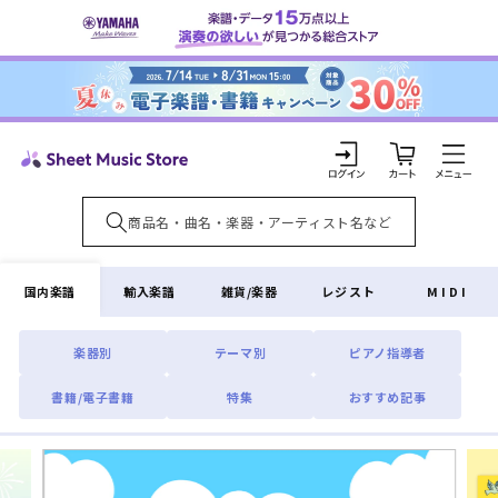
コンテ
ンツに
進む
カ
ー
ト
ロ
グ
イ
国内楽譜
輸入楽譜
雑貨/楽器
レジスト
MIDI
ン
楽器別
テーマ別
ピアノ指導者
書籍/電子書籍
特集
おすすめ記事