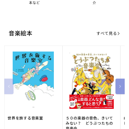
世界を旅する音楽室
５０の楽器の音色、きいて
ね
みない？ どうぶつたちの
し
音楽会
販
小学館
販
河出書房新社
販
ひ
通常価格
1,540 円（税込）
通常価格
2,178 円（税込）
通
1
売
売
売
元:
元:
元:
おすすめ特集
すべて見る
大人向けピアノ教本特集
人気プレイヤーによるスペシャル
演奏動画も