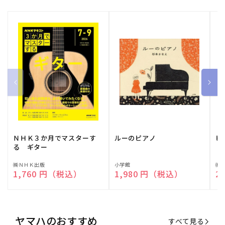
ＮＨＫ３か月でマスターす
ルーのピアノ
ピ
る ギター
販
㈱ＮＨＫ出版
販
小学館
販
㈱
通常価格
1,760 円（税込）
通常価格
1,980 円（税込）
通
2
売
売
売
元:
元:
元:
ヤマハのおすすめ
すべて見る