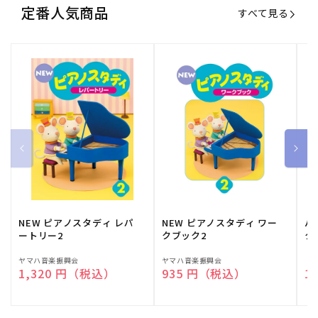
定番人気商品
すべて見る
NEW ピアノスタディ レパ
NEW ピアノスタディ ワー
バ
ートリー2
クブック2
ク
販
ヤマハ音楽振興会
販
ヤマハ音楽振興会
販
（
通常価格
1,320 円（税込）
通常価格
935 円（税込）
通
1
売
売
売
元:
元:
元: