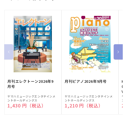
月刊エレクトーン2026年9
月刊ピアノ2026年9月号
HE
月号
03
Vo
販
ヤマハミュージックエンタテインメ
販
ヤマハミュージックエンタテインメ
販
ヤ
ントホールディングス
ントホールディングス
ン
売
売
売
通常価格
1,430 円（税込）
通常価格
1,210 円（税込）
通
2
元:
元:
元: