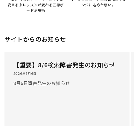
/
1
/
3