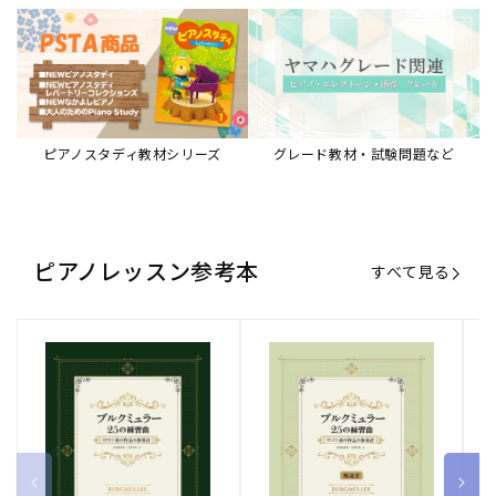
ブルクミュラー25の練習曲
ブルクミュラー25の練習曲
ピ
ロマン派の作品の指導法
ロマン派の作品の指導法
ス
【解説書】
～
販
ヤマハミュージックエンタテインメ
販
ヤマハミュージックエンタテインメ
販
ヤ
ントホールディングス
ントホールディングス
ン
売
売
売
通常価格
1,870 円（税込）
通常価格
1,540 円（税込）
通
2
元:
元:
元:
Sheet Music Store
書籍/電子書籍 特集
すべて見る