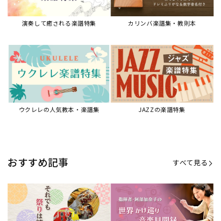
【第20回公開】なぜ人々は祭りを
【第16回公開】ヨーロッパを拠点
必要とするのか？祭りの今を見つ
に世界を駆けまわる阿部加奈子の
める現地ルポ
今に迫る
「できた！」があふれる！『生徒
“悪魔のヴァイオリニスト”の素顔
が変わる！新しいソルフェージュ
とは？『漫画 パガニーニ』ミニラ
指導の教科書』
イブ＆トークレポート