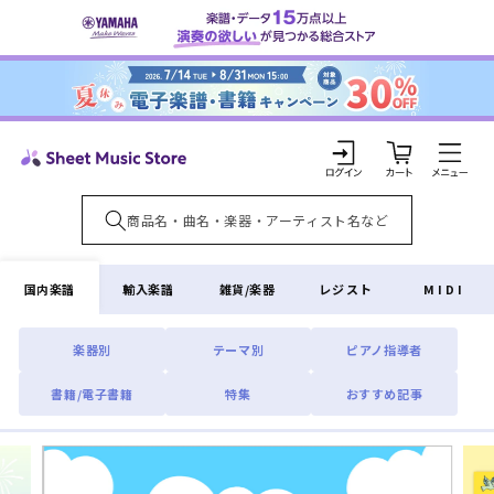
コンテ
ンツに
進む
カ
ー
ト
ロ
グ
イ
国内楽譜
輸入楽譜
雑貨/楽器
レジスト
MIDI
ン
楽器別
テーマ別
ピアノ指導者
書籍/電子書籍
特集
おすすめ記事