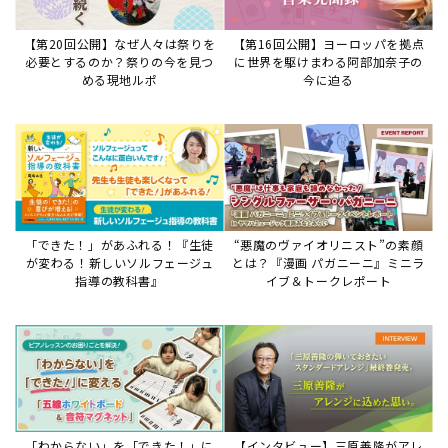
「わからない」を「できた！」に
【インタビュー】三原善隆がアレ
変える♪レッスンが変わる五線ボ
ンジに込めた思い。
ード活用術
サイトからのお知らせ
【重要】8/6検索障害発生のお知らせ
2026年8月6日
8月6日障害発生のお知らせ