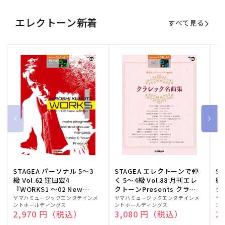
エレクトーン新着
すべて見る
STAGEA パーソナル 5～3
STAGEA エレクトーンで弾
S
級 Vol.62 窪田宏4
く 5～4級 Vol.88 月刊エレ
級
『WORKS1 ～02 New
クトーンPresents クラシ
ク
edition～』
ック名曲集
販
ヤマハミュージックエンタテインメ
販
ヤマハミュージックエンタテインメ
販
ヤ
ントホールディングス
ントホールディングス
ン
売
売
売
通常価格
2,970 円（税込）
通常価格
3,080 円（税込）
通
2
元:
元:
元: