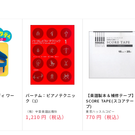
ディ ワー
バーナム：ピアノテクニッ
【楽譜製本＆補修テープ
ク（1）
SCORE TAPE(スコアテー
プ)
販
販
（株）全音楽譜出版社
東京ハッスルコピー
）
通常価格
1,210 円（税込）
通常価格
770 円（税込）
売
売
元:
元: