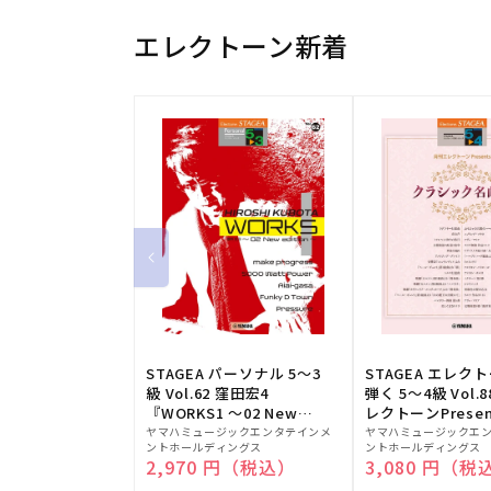
エレクトーン新着
STAGEA パーソナル 5～3
STAGEA エレク
級 Vol.62 窪田宏4
弾く 5～4級 Vol.
『WORKS1 ～02 New
レクトーンPresen
販
edition～』
販
シック名曲集
ヤマハミュージックエンタテインメ
ヤマハミュージックエ
ントホールディングス
ントホールディングス
売
売
通常価格
2,970 円（税込）
通常価格
3,080 円（税
元:
元: