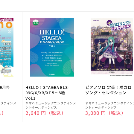
9月号
HELLO！STAGEA ELS-
ピアノソロ 定番！ボカロ
03G/X/XR/XF 5～3級
ソング・セレクション
Vol.1
販
販
ンタテインメ
ヤマハミュージックエンタテインメ
ヤマハミュージックエンタテイン
ントホールディングス
ントホールディングス
売
売
込）
通常価格
2,640 円（税込）
通常価格
3,080 円（税込）
元:
元: