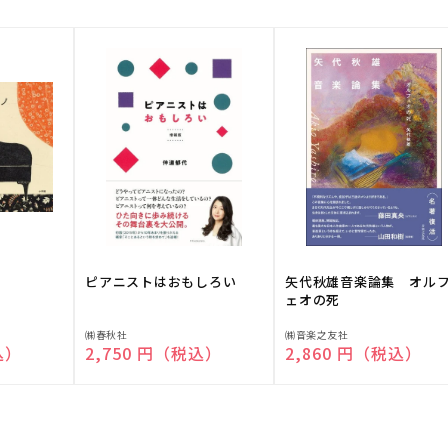
ピアニストはおもしろい
矢代秋雄音楽論集 オル
ェオの死
販
販
㈱春秋社
㈱音楽之友社
込）
通常価格
2,750 円（税込）
通常価格
2,860 円（税込）
売
売
元:
元: