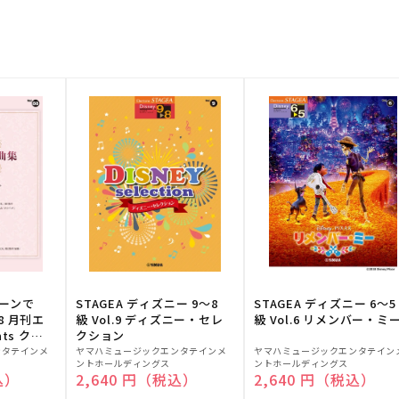
トーンで
STAGEA ディズニー 9～8
STAGEA ディズニー 6～5
88 月刊エ
級 Vol.9 ディズニー・セレ
級 Vol.6 リメンバー・ミ
ts クラ
クション
販
販
ンタテインメ
ヤマハミュージックエンタテインメ
ヤマハミュージックエンタテイン
ントホールディングス
ントホールディングス
売
売
込）
通常価格
2,640 円（税込）
通常価格
2,640 円（税込）
元:
元: