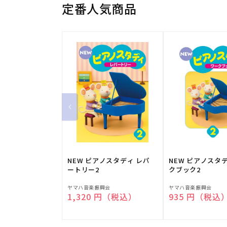
定番人気商品
NEW ピアノスタディ レパ
NEW ピアノスタ
ートリー2
クブック2
販
販
ヤマハ音楽振興会
ヤマハ音楽振興会
通常価格
1,320 円（税込）
通常価格
935 円（税込
売
売
元:
元: