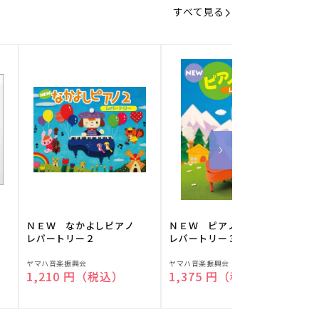
すべて見る
】
ＮＥＷ なかよしピアノ
ＮＥＷ ピアノスタディ
レパートリー２
レパートリー３
販
販
ヤマハ音楽振興会
ヤマハ音楽振興会
O
通常価格
1,210 円（税込）
通常価格
1,375 円（税込）
売
売
元:
元:
元