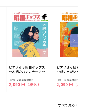
フ
ピアノｄｅ昭和ポップス
ピアノｄｅ昭和ポップス
～木綿のハンカチーフ～
～想い出がいっぱい～
販
販
（株）全音楽譜出版社
（株）全音楽譜出版社
（
通常価格
2,090 円（税込）
通常価格
2,090 円（税込）
売
売
元:
元:
元
すべて見る