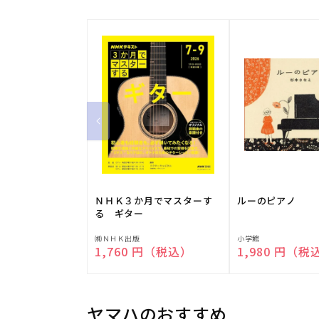
ＮＨＫ３か月でマスターす
ルーのピアノ
る ギター
販
販
㈱ＮＨＫ出版
小学館
通常価格
1,760 円（税込）
通常価格
1,980 円（税
売
売
元:
元:
ヤマハのおすすめ