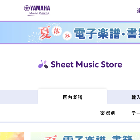
コンテ
ンツに
進む
輸
国内楽譜
楽器別
テ