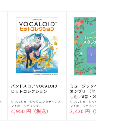
バンドスコア VOCALOID
ミュージックベルでスタジ
ヒットコレクション
オジブリ （伴奏音源と楽
しむ／8音・20音ベル対応
販
販
／ドレミふりがな付）
メ
ヤマハミュージックエンタテインメ
ヤマハミュージックエンタテインメ
ヤ
ントホールディングス
ントホールディングス
ン
売
売
通常価格
4,950 円（税込）
通常価格
2,420 円（税込）
元:
元:
元