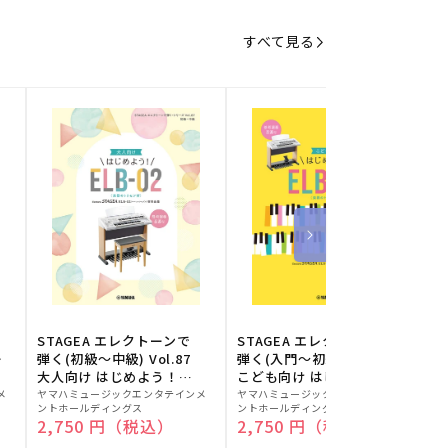
すべて見る
STAGEA エレクトーンで
STAGEA エレクトーンで
S
ー
弾く(初級～中級) Vol.87
弾く(入門～初級) Vol.86
級
大人向け はじめよう！
こども向け はじめよう！
販
ELB-02(楽器のトリセツ
販
ELB-02(楽器のトリセツ
メ
ヤマハミュージックエンタテインメ
ヤマハミュージックエンタテインメ
ヤ
ントホールディングス
ントホールディングス
ン
付)
付)
売
売
通常価格
2,750 円（税込）
通常価格
2,750 円（税込）
元:
元:
元