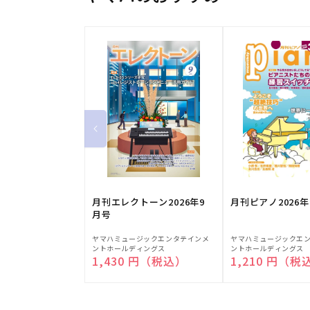
月刊エレクトーン2026年9
月刊ピアノ2026年
月号
販
販
ヤマハミュージックエンタテインメ
ヤマハミュージックエ
ントホールディングス
ントホールディングス
売
売
通常価格
1,430 円（税込）
通常価格
1,210 円（税
元:
元: