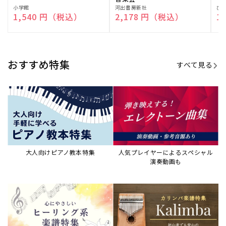
販
小学館
販
河出書房新社
販
ひ
通常価格
1,540 円（税込）
通常価格
2,178 円（税込）
通
1
売
売
売
元:
元:
元:
おすすめ特集
すべて見る
大人向けピアノ教本特集
人気プレイヤーによるスペシャル
演奏動画も