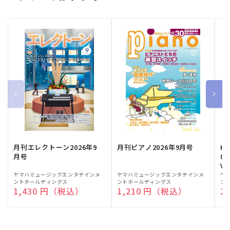
月刊エレクトーン2026年9
月刊ピアノ2026年9月号
HE
月号
03
Vo
販
ヤマハミュージックエンタテインメ
販
ヤマハミュージックエンタテインメ
販
ヤ
ントホールディングス
ントホールディングス
ン
売
売
売
通常価格
1,430 円（税込）
通常価格
1,210 円（税込）
通
2
元:
元:
元: