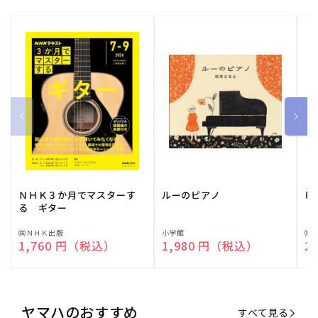
ＮＨＫ３か月でマスターす
ルーのピアノ
ピ
る ギター
販
㈱ＮＨＫ出版
販
小学館
販
㈱
通常価格
1,760 円（税込）
通常価格
1,980 円（税込）
通
2
売
売
売
元:
元:
元:
ヤマハのおすすめ
すべて見る