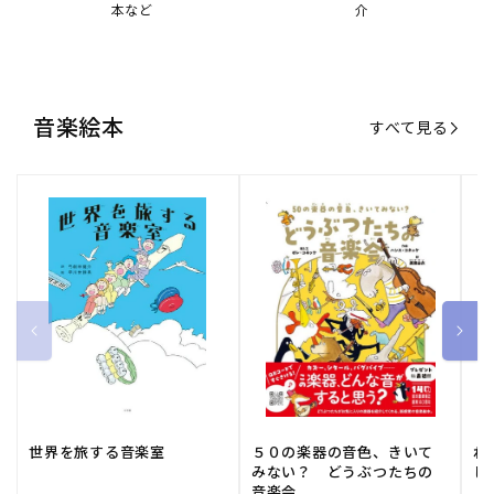
本など
介
音楽絵本
すべて見る
世界を旅する音楽室
５０の楽器の音色、きいて
ね
みない？ どうぶつたちの
し
音楽会