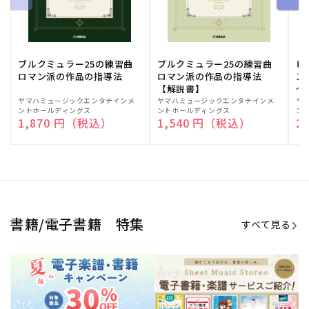
ブルクミュラー25の練習曲
ブルクミュラー25の練習曲
ピ
ロマン派の作品の指導法
ロマン派の作品の指導法
ス
【解説書】
～
販
ヤマハミュージックエンタテインメ
販
ヤマハミュージックエンタテインメ
販
ヤ
ントホールディングス
ントホールディングス
ン
売
売
売
通常価格
1,870 円（税込）
通常価格
1,540 円（税込）
通
2
元:
元:
元:
Sheet Music Store
書籍/電子書籍 特集
すべて見る