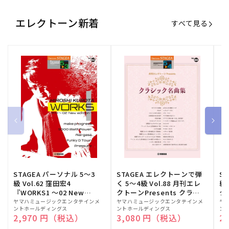
エレクトーン新着
すべて見る
STAGEA パーソナル 5～3
STAGEA エレクトーンで弾
S
級 Vol.62 窪田宏4
く 5～4級 Vol.88 月刊エレ
級
『WORKS1 ～02 New
クトーンPresents クラシ
ク
edition～』
ック名曲集
販
ヤマハミュージックエンタテインメ
販
ヤマハミュージックエンタテインメ
販
ヤ
ントホールディングス
ントホールディングス
ン
売
売
売
通常価格
2,970 円（税込）
通常価格
3,080 円（税込）
通
2
元:
元:
元: