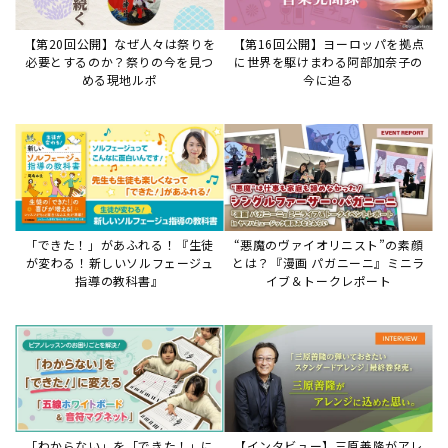
【第20回公開】なぜ人々は祭りを
【第16回公開】ヨーロッパを拠点
必要とするのか？祭りの今を見つ
に世界を駆けまわる阿部加奈子の
める現地ルポ
今に迫る
「できた！」があふれる！『生徒
“悪魔のヴァイオリニスト”の素顔
が変わる！新しいソルフェージュ
とは？『漫画 パガニーニ』ミニラ
指導の教科書』
イブ＆トークレポート
「わからない」を「できた！」に
【インタビュー】三原善隆がアレ