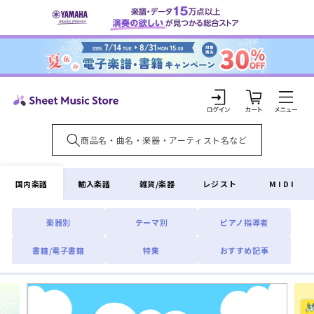
コンテ
ンツに
進む
カ
ー
ト
ロ
グ
イ
国内楽譜
輸入楽譜
雑貨/楽器
レジスト
MIDI
ン
楽器別
テーマ別
ピアノ指導者
書籍/電子書籍
特集
おすすめ記事