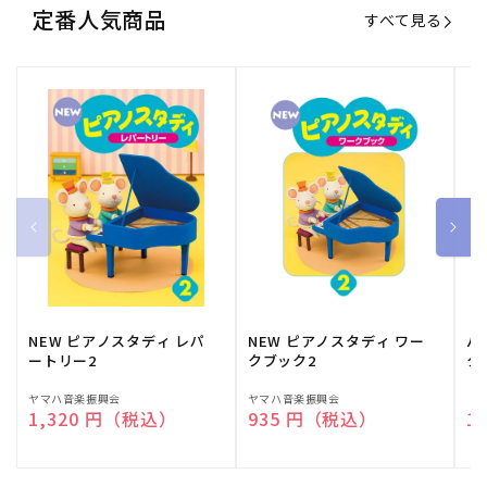
定番人気商品
すべて見る
NEW ピアノスタディ レパ
NEW ピアノスタディ ワー
バ
ートリー2
クブック2
ク
販
ヤマハ音楽振興会
販
ヤマハ音楽振興会
販
（
通常価格
1,320 円（税込）
通常価格
935 円（税込）
通
1
売
売
売
元:
元:
元: