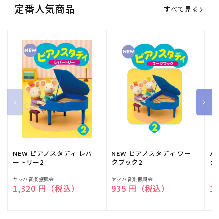
定番人気商品
すべて見る
NEW ピアノスタディ レパ
NEW ピアノスタディ ワー
バ
ートリー2
クブック2
ク
販
ヤマハ音楽振興会
販
ヤマハ音楽振興会
販
（
通常価格
1,320 円（税込）
通常価格
935 円（税込）
通
1
売
売
売
元:
元:
元: