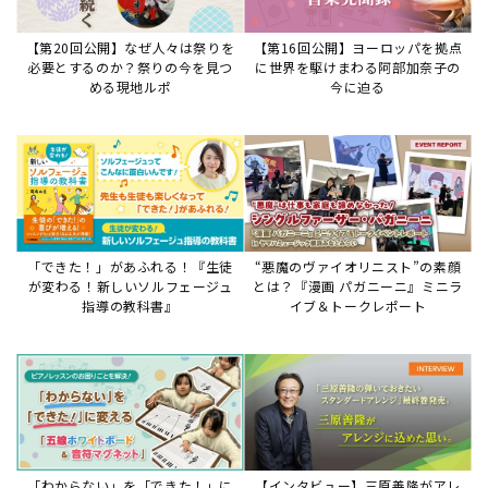
【第20回公開】なぜ人々は祭りを
【第16回公開】ヨーロッパを拠点
必要とするのか？祭りの今を見つ
に世界を駆けまわる阿部加奈子の
める現地ルポ
今に迫る
「できた！」があふれる！『生徒
“悪魔のヴァイオリニスト”の素顔
が変わる！新しいソルフェージュ
とは？『漫画 パガニーニ』ミニラ
指導の教科書』
イブ＆トークレポート
「わからない」を「できた！」に
【インタビュー】三原善隆がアレ