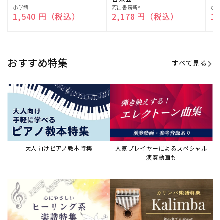
販
小学館
販
河出書房新社
販
ひ
通常価格
1,540 円（税込）
通常価格
2,178 円（税込）
通
1
売
売
売
元:
元:
元:
おすすめ特集
すべて見る
大人向けピアノ教本特集
人気プレイヤーによるスペシャル
演奏動画も