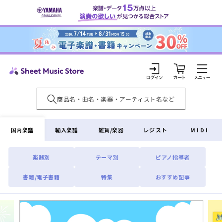
コンテ
ンツに
進む
カ
ー
ト
ロ
グ
イ
国内楽譜
輸入楽譜
雑貨/楽器
レジスト
MIDI
ン
楽器別
テーマ別
ピアノ指導者
書籍/電子書籍
特集
おすすめ記事