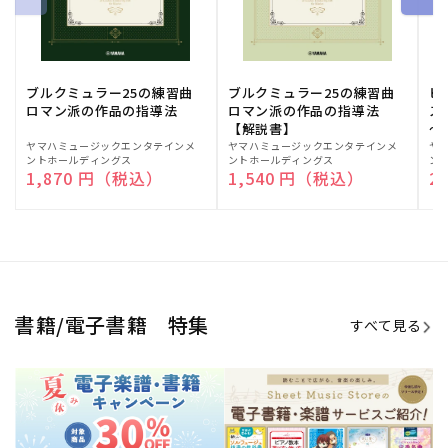
ブルクミュラー25の練習曲
ブルクミュラー25の練習曲
ピ
ロマン派の作品の指導法
ロマン派の作品の指導法
ス
【解説書】
～
販
ヤマハミュージックエンタテインメ
販
ヤマハミュージックエンタテインメ
販
ヤ
ントホールディングス
ントホールディングス
ン
売
売
売
通常価格
1,870 円（税込）
通常価格
1,540 円（税込）
通
2
元:
元:
元:
Sheet Music Store
書籍/電子書籍 特集
すべて見る