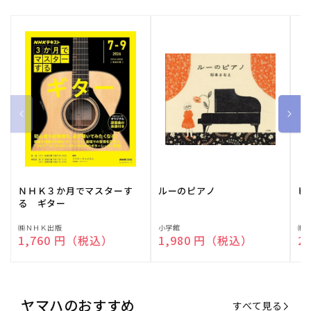
ＮＨＫ３か月でマスターす
ルーのピアノ
ピ
る ギター
販
㈱ＮＨＫ出版
販
小学館
販
㈱
通常価格
1,760 円（税込）
通常価格
1,980 円（税込）
通
2
売
売
売
元:
元:
元:
ヤマハのおすすめ
すべて見る