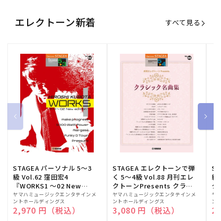
エレクトーン新着
すべて見る
STAGEA パーソナル 5～3
STAGEA エレクトーンで弾
S
級 Vol.62 窪田宏4
く 5～4級 Vol.88 月刊エレ
級
『WORKS1 ～02 New
クトーンPresents クラシ
ク
edition～』
ック名曲集
販
ヤマハミュージックエンタテインメ
販
ヤマハミュージックエンタテインメ
販
ヤ
ントホールディングス
ントホールディングス
ン
売
売
売
通常価格
2,970 円（税込）
通常価格
3,080 円（税込）
通
2
元:
元:
元: