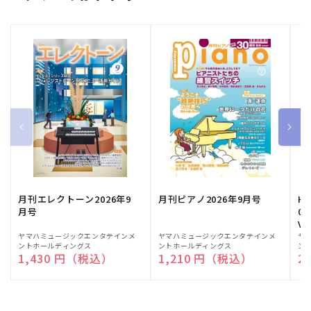
月刊エレクトーン2026年9
月刊ピアノ2026年9月号
HE
月号
03
Vo
販
ヤマハミュージックエンタテインメ
販
ヤマハミュージックエンタテインメ
販
ヤ
ントホールディングス
ントホールディングス
ン
売
売
売
通常価格
1,430 円（税込）
通常価格
1,210 円（税込）
通
2
元:
元:
元: