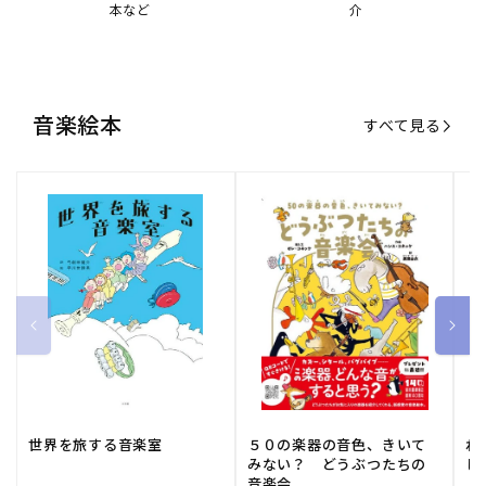
本など
介
音楽絵本
すべて見る
世界を旅する音楽室
５０の楽器の音色、きいて
ね
みない？ どうぶつたちの
し
音楽会