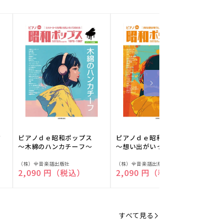
フ
ピアノｄｅ昭和ポップス
ピアノｄｅ昭和ポップス
～木綿のハンカチーフ～
～想い出がいっぱい～
販
販
（株）全音楽譜出版社
（株）全音楽譜出版社
（
通常価格
2,090 円（税込）
通常価格
2,090 円（税込）
売
売
元:
元:
元
すべて見る