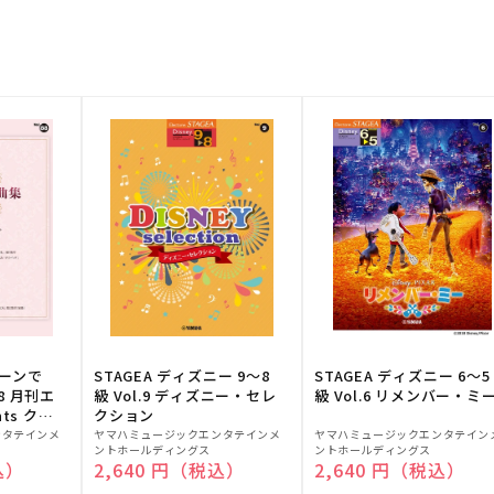
トーンで
STAGEA ディズニー 9～8
STAGEA ディズニー 6～5
88 月刊エ
級 Vol.9 ディズニー・セレ
級 Vol.6 リメンバー・ミ
ts クラ
クション
販
販
ンタテインメ
ヤマハミュージックエンタテインメ
ヤマハミュージックエンタテイン
ントホールディングス
ントホールディングス
売
売
込）
通常価格
2,640 円（税込）
通常価格
2,640 円（税込）
元:
元: