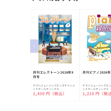
月刊エレクトーン2026年9
月刊ピアノ2026年
月号
販
販
ヤマハミュージックエンタテインメ
ヤマハミュージックエ
ントホールディングス
ントホールディングス
売
売
通常価格
1,430 円（税込）
通常価格
1,210 円（税
元:
元: