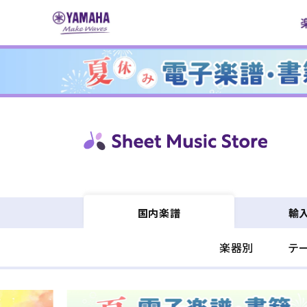
コンテ
ンツに
進む
輸
国内楽譜
楽器別
テ