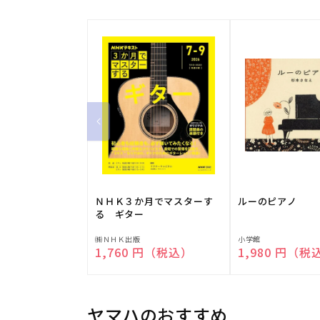
ＮＨＫ３か月でマスターす
ルーのピアノ
る ギター
販
販
㈱ＮＨＫ出版
小学館
通常価格
1,760 円（税込）
通常価格
1,980 円（税
売
売
元:
元:
ヤマハのおすすめ