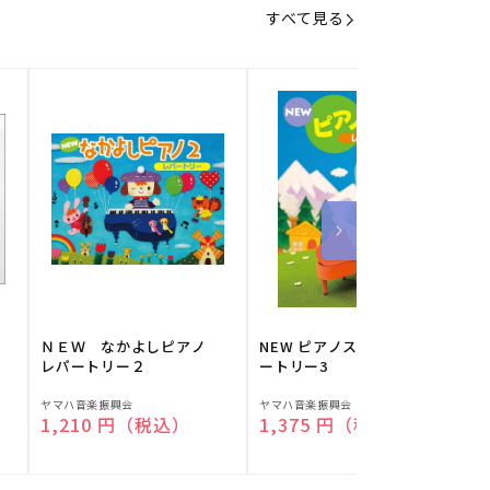
すべて見る
】
ＮＥＷ なかよしピアノ
NEW ピアノスタディ レパ
レパートリー２
ートリー3
販
販
ヤマハ音楽振興会
ヤマハ音楽振興会
O
通常価格
1,210 円（税込）
通常価格
1,375 円（税込）
売
売
元:
元:
元