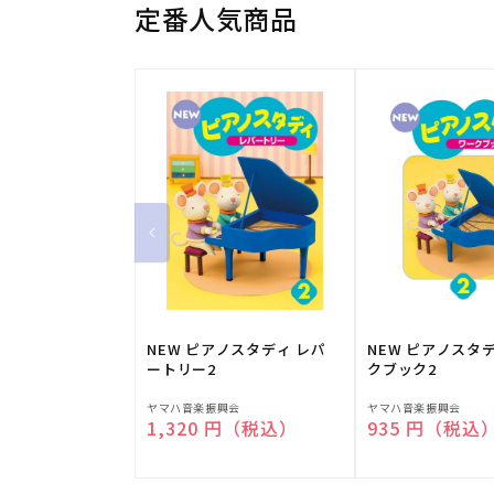
定番人気商品
NEW ピアノスタディ レパ
NEW ピアノスタ
ートリー2
クブック2
販
販
ヤマハ音楽振興会
ヤマハ音楽振興会
通常価格
1,320 円（税込）
通常価格
935 円（税込
売
売
元:
元: