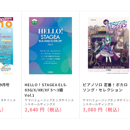
9月号
HELLO！STAGEA ELS-
ピアノソロ 定番！ボカロ
03G/X/XR/XF 5～3級
ソング・セレクション
Vol.1
販
販
ンタテインメ
ヤマハミュージックエンタテインメ
ヤマハミュージックエンタテイン
ントホールディングス
ントホールディングス
売
売
込）
通常価格
2,640 円（税込）
通常価格
3,080 円（税込）
元:
元: