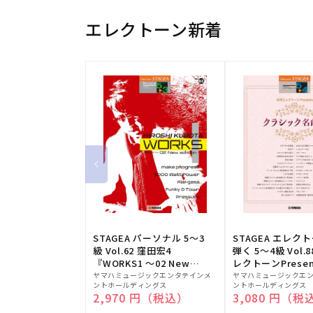
エレクトーン新着
STAGEA パーソナル 5～3
STAGEA エレク
級 Vol.62 窪田宏4
弾く 5～4級 Vol.
『WORKS1 ～02 New
レクトーンPresen
販
edition～』
販
シック名曲集
ヤマハミュージックエンタテインメ
ヤマハミュージックエ
ントホールディングス
ントホールディングス
売
売
通常価格
2,970 円（税込）
通常価格
3,080 円（税
元:
元: