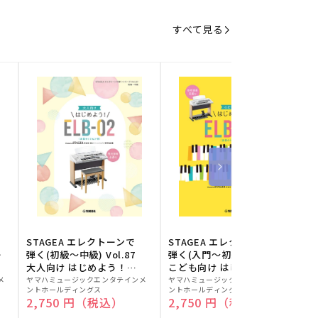
すべて見る
STAGEA エレクトーンで
STAGEA エレクトーンで
S
ー
弾く(初級～中級) Vol.87
弾く(入門～初級) Vol.86
級
大人向け はじめよう！
こども向け はじめよう！
販
ELB-02(楽器のトリセツ
販
ELB-02(楽器のトリセツ
メ
ヤマハミュージックエンタテインメ
ヤマハミュージックエンタテインメ
ヤ
ントホールディングス
ントホールディングス
ン
付)
付)
売
売
通常価格
2,750 円（税込）
通常価格
2,750 円（税込）
元:
元:
元