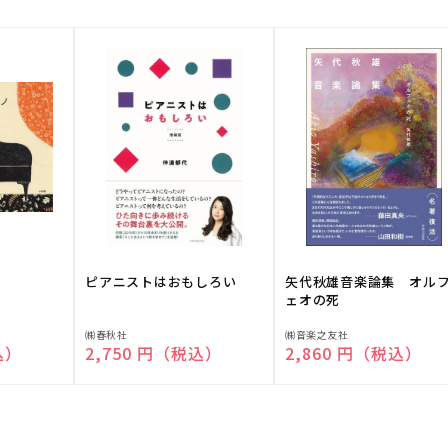
ピアニストはおもしろい
矢代秋雄音楽論集 オル
ェオの死
販
販
㈱春秋社
㈱音楽之友社
込）
通常価格
2,750 円（税込）
通常価格
2,860 円（税込）
売
売
元:
元: