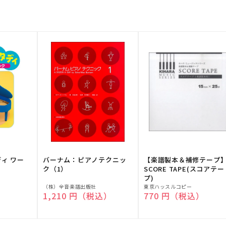
ディ ワー
バーナム：ピアノテクニッ
【楽譜製本＆補修テープ
ク（1）
SCORE TAPE(スコアテー
プ)
販
販
（株）全音楽譜出版社
東京ハッスルコピー
）
通常価格
1,210 円（税込）
通常価格
770 円（税込）
売
売
元:
元: