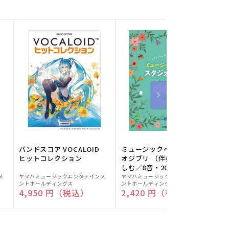
バンドスコア VOCALOID
ミュージックベルでスタジ
ヒットコレクション
オジブリ （伴奏音源と楽
しむ／8音・20音ベル対応
販
販
／ドレミふりがな付）
メ
ヤマハミュージックエンタテインメ
ヤマハミュージックエンタテインメ
ヤ
ントホールディングス
ントホールディングス
ン
売
売
通常価格
4,950 円（税込）
通常価格
2,420 円（税込）
元:
元:
元