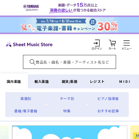
コンテ
ンツに
進む
カ
ー
ト
ロ
グ
イ
国内楽譜
輸入楽譜
雑貨/楽器
レジスト
MIDI
ン
楽器別
テーマ別
ピアノ指導者
書籍/電子書籍
特集
おすすめ記事