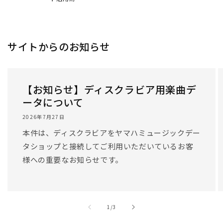
/
1
/
3