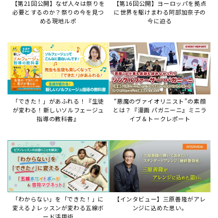
「わからない」を「できた！」に
【インタビュー】三原善隆がアレ
変える♪レッスンが変わる五線ボ
ンジに込めた思い。
ード活用術
サイトからのお知らせ
【お知らせ】ディスクラビア用楽曲デ
ータについて
2026年7月27日
本件は、ディスクラビアをヤマハミュージックデー
タショップと接続してご利用いただいているお客
様への重要なお知らせです。