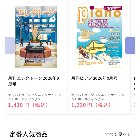
月刊エレクトーン2026年9
月刊ピアノ2026年9月号
HE
月号
03
Vo
販
ヤマハミュージックエンタテインメ
販
ヤマハミュージックエンタテインメ
販
ヤ
ントホールディングス
ントホールディングス
ン
売
売
売
通常価格
1,430 円（税込）
通常価格
1,210 円（税込）
通
2
元:
元:
元:
定番人気商品
すべて見る