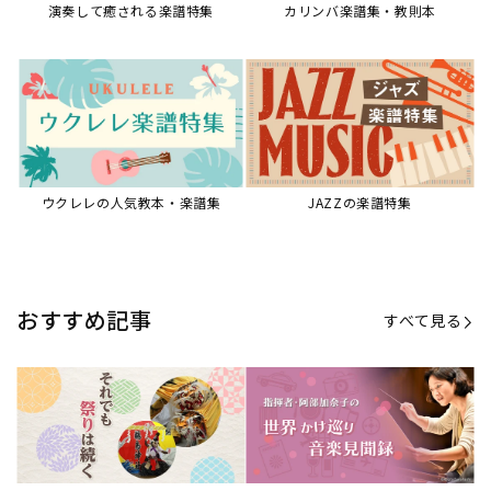
【第21回公開】なぜ人々は祭りを
【第16回公開】ヨーロッパを拠点
必要とするのか？祭りの今を見つ
に世界を駆けまわる阿部加奈子の
める現地ルポ
今に迫る
「できた！」があふれる！『生徒
“悪魔のヴァイオリニスト”の素顔
が変わる！新しいソルフェージュ
とは？『漫画 パガニーニ』ミニラ
指導の教科書』
イブ＆トークレポート