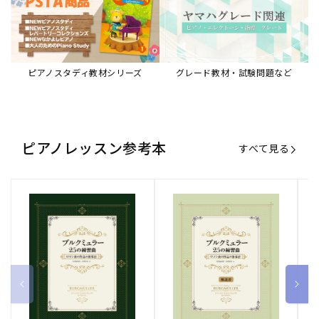
ブルクミュラー25の練習曲
ブルクミュラー25の練習曲
ピ
ロマン派の作品の指導法
ロマン派の作品の指導法
ス
【解説書】
～
販
ヤマハミュージックエンタテインメ
販
ヤマハミュージックエンタテインメ
販
ヤ
ントホールディングス
ントホールディングス
ン
売
売
売
通常価格
1,870 円（税込）
通常価格
1,540 円（税込）
通
2
元:
元:
元:
Sheet Music Store
書籍/電子書籍 特集
すべて見る