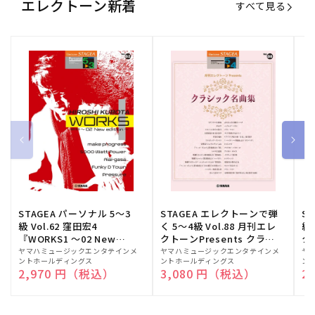
エレクトーン新着
すべて見る
STAGEA パーソナル 5～3
STAGEA エレクトーンで弾
S
級 Vol.62 窪田宏4
く 5～4級 Vol.88 月刊エレ
級
『WORKS1 ～02 New
クトーンPresents クラシ
ク
edition～』
ック名曲集
販
ヤマハミュージックエンタテインメ
販
ヤマハミュージックエンタテインメ
販
ヤ
ントホールディングス
ントホールディングス
ン
売
売
売
通常価格
2,970 円（税込）
通常価格
3,080 円（税込）
通
2
元:
元:
元: