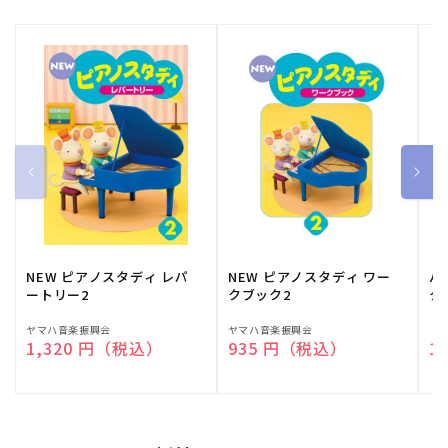
NEW ピアノスタディ レパ
NEW ピアノスタディ ワー
バ
ートリー2
クブック2
ク
販
ヤマハ音楽振興会
販
ヤマハ音楽振興会
販
（
通常価格
1,320 円（税込）
通常価格
935 円（税込）
通
1
売
売
売
元:
元:
元: