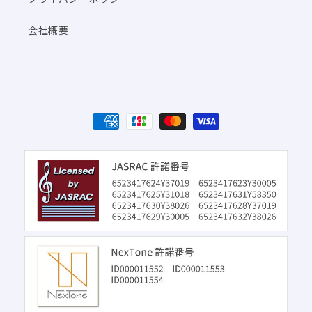
会社概要
決
済
方
法