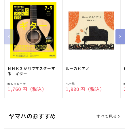
ＮＨＫ３か月でマスターす
ルーのピアノ
ピ
る ギター
販
㈱ＮＨＫ出版
販
小学館
販
㈱
通常価格
1,760 円（税込）
通常価格
1,980 円（税込）
通
2
売
売
売
元:
元:
元:
ヤマハのおすすめ
すべて見る