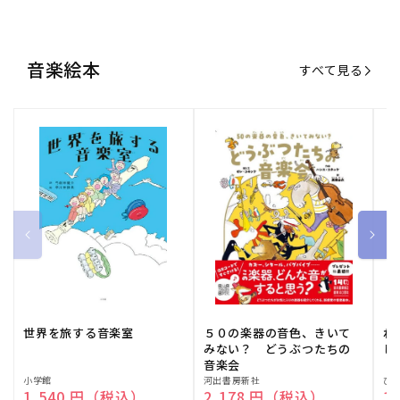
世界を旅する音楽室
５０の楽器の音色、きいて
ね
みない？ どうぶつたちの
し
音楽会
販
小学館
販
河出書房新社
販
ひ
通常価格
1,540 円（税込）
通常価格
2,178 円（税込）
通
1
売
売
売
元:
元:
元:
おすすめ特集
すべて見る
大人向けピアノ教本特集
人気プレイヤーによるスペシャル
演奏動画も