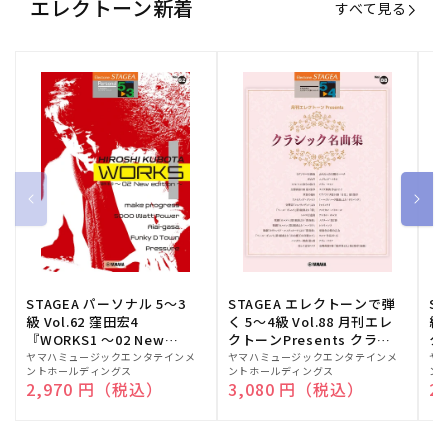
エレクトーン新着
すべて見る
STAGEA パーソナル 5～3
STAGEA エレクトーンで弾
S
級 Vol.62 窪田宏4
く 5～4級 Vol.88 月刊エレ
級
『WORKS1 ～02 New
クトーンPresents クラシ
ク
edition～』
ック名曲集
販
ヤマハミュージックエンタテインメ
販
ヤマハミュージックエンタテインメ
販
ヤ
ントホールディングス
ントホールディングス
ン
売
売
売
通常価格
2,970 円（税込）
通常価格
3,080 円（税込）
通
2
元:
元:
元: