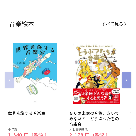
音楽絵本
すべて見る
世界を旅する音楽室
５０の楽器の音色、きいて
ね
みない？ どうぶつたちの
し
音楽会
販
小学館
販
河出書房新社
販
ひ
通常価格
1,540 円（税込）
通常価格
2,178 円（税込）
通
1