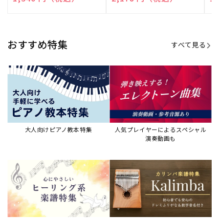
売
売
売
元:
元:
元:
おすすめ特集
すべて見る
大人向けピアノ教本特集
人気プレイヤーによるスペシャル
演奏動画も