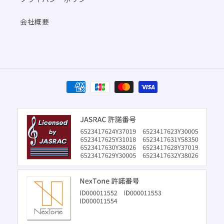
会社概要
決
済
方
法