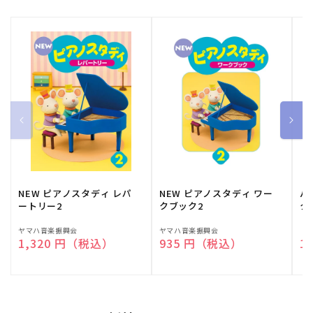
NEW ピアノスタディ レパ
NEW ピアノスタディ ワー
バ
ートリー2
クブック2
ク
販
ヤマハ音楽振興会
販
ヤマハ音楽振興会
販
（
通常価格
1,320 円（税込）
通常価格
935 円（税込）
通
1
売
売
売
元:
元:
元: