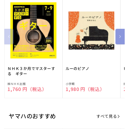
ＮＨＫ３か月でマスターす
ルーのピアノ
ピ
る ギター
販
㈱ＮＨＫ出版
販
小学館
販
㈱
通常価格
1,760 円（税込）
通常価格
1,980 円（税込）
通
2
売
売
売
元:
元:
元:
ヤマハのおすすめ
すべて見る