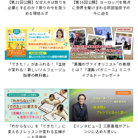
【第21回公開】なぜ人々は祭りを
【第16回公開】ヨーロッパを拠点
必要とするのか？祭りの今を見つ
に世界を駆けまわる阿部加奈子の
める現地ルポ
今に迫る
「できた！」があふれる！『生徒
“悪魔のヴァイオリニスト”の素顔
が変わる！新しいソルフェージュ
とは？『漫画 パガニーニ』ミニラ
指導の教科書』
イブ＆トークレポート
「わからない」を「できた！」に
【インタビュー】三原善隆がアレ
変える♪レッスンが変わる五線ボ
ンジに込めた思い。
ード活用術