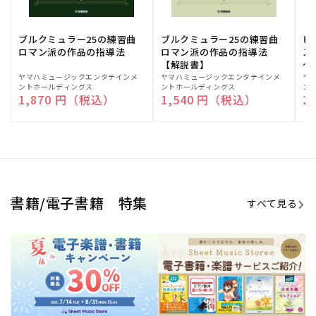
ブルクミュラー25の練習曲
ブルクミュラー25の練習曲
ピ
ロマン派の作品の指導法
ロマン派の作品の指導法
ス
【解説書】
～
販
ヤマハミュージックエンタテインメ
販
ヤマハミュージックエンタテインメ
販
ヤ
ントホールディングス
ントホールディングス
ン
売
売
売
通常価格
1,870 円（税込）
通常価格
1,540 円（税込）
通
2
元:
元:
元:
Sheet Music Store
書籍/電子書籍 特集
すべて見る