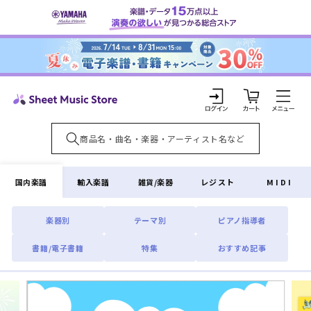
コンテ
ンツに
進む
カ
ー
ト
ロ
グ
イ
国内楽譜
輸入楽譜
雑貨/楽器
レジスト
MIDI
ン
楽器別
テーマ別
ピアノ指導者
書籍/電子書籍
特集
おすすめ記事