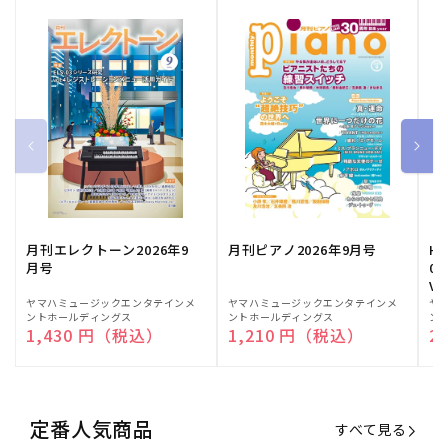
月刊エレクトーン2026年9
月刊ピアノ2026年9月号
HE
月号
03
Vo
販
ヤマハミュージックエンタテインメ
販
ヤマハミュージックエンタテインメ
販
ヤ
ントホールディングス
ントホールディングス
ン
売
売
売
通常価格
1,430 円（税込）
通常価格
1,210 円（税込）
通
2
元:
元:
元:
定番人気商品
すべて見る