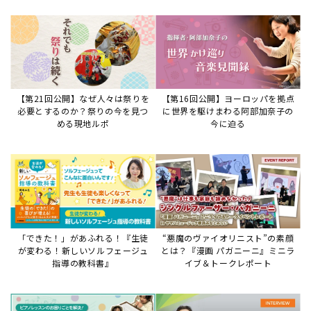
【第21回公開】なぜ人々は祭りを
【第16回公開】ヨーロッパを拠点
必要とするのか？祭りの今を見つ
に世界を駆けまわる阿部加奈子の
める現地ルポ
今に迫る
「できた！」があふれる！『生徒
“悪魔のヴァイオリニスト”の素顔
が変わる！新しいソルフェージュ
とは？『漫画 パガニーニ』ミニラ
指導の教科書』
イブ＆トークレポート