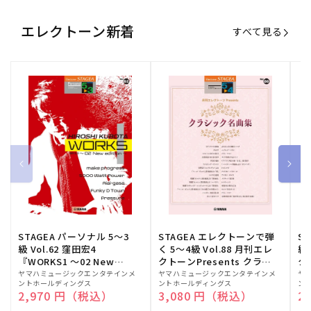
エレクトーン新着
すべて見る
STAGEA パーソナル 5～3
STAGEA エレクトーンで弾
S
級 Vol.62 窪田宏4
く 5～4級 Vol.88 月刊エレ
級
『WORKS1 ～02 New
クトーンPresents クラシ
ク
edition～』
ック名曲集
販
ヤマハミュージックエンタテインメ
販
ヤマハミュージックエンタテインメ
販
ヤ
ントホールディングス
ントホールディングス
ン
売
売
売
通常価格
2,970 円（税込）
通常価格
3,080 円（税込）
通
2
元:
元:
元: