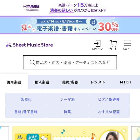
コンテ
ンツに
進む
カ
ー
ト
ロ
グ
イ
国内楽譜
輸入楽譜
雑貨/楽器
レジスト
MIDI
ン
楽器別
テーマ別
ピアノ指導者
書籍/電子書籍
特集
おすすめ記事