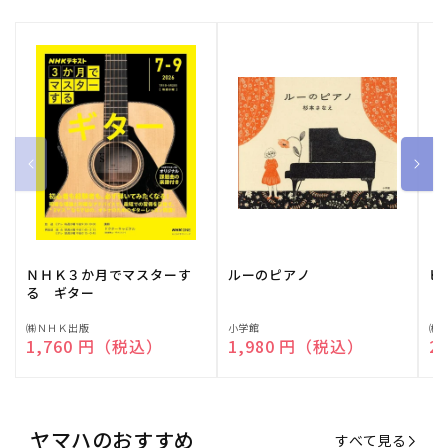
ＮＨＫ３か月でマスターす
ルーのピアノ
ピ
る ギター
販
㈱ＮＨＫ出版
販
小学館
販
㈱
通常価格
1,760 円（税込）
通常価格
1,980 円（税込）
通
2
売
売
売
元:
元:
元:
ヤマハのおすすめ
すべて見る