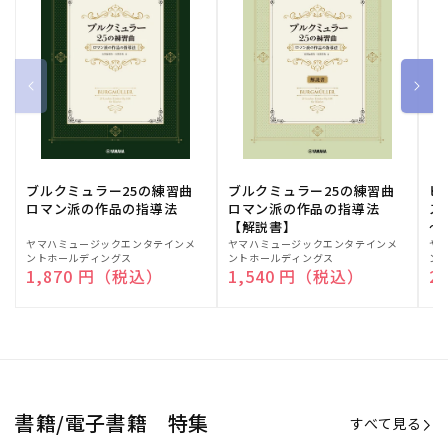
ブルクミュラー25の練習曲
ブルクミュラー25の練習曲
ピ
ロマン派の作品の指導法
ロマン派の作品の指導法
ス
【解説書】
～
販
ヤマハミュージックエンタテインメ
販
ヤマハミュージックエンタテインメ
販
ヤ
ントホールディングス
ントホールディングス
ン
売
売
売
通常価格
1,870 円（税込）
通常価格
1,540 円（税込）
通
2
元:
元:
元:
Sheet Music Store
書籍/電子書籍 特集
すべて見る