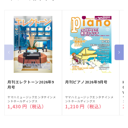
月刊エレクトーン2026年9
月刊ピアノ2026年9月号
HE
月号
03
Vo
販
ヤマハミュージックエンタテインメ
販
ヤマハミュージックエンタテインメ
販
ヤ
ントホールディングス
ントホールディングス
ン
売
売
売
通常価格
1,430 円（税込）
通常価格
1,210 円（税込）
通
2
元:
元:
元: