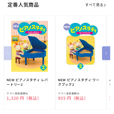
定番人気商品
すべて見る
NEW ピアノスタディ レパ
NEW ピアノスタディ ワー
バ
ートリー2
クブック2
ク
販
ヤマハ音楽振興会
販
ヤマハ音楽振興会
販
（
通常価格
1,320 円（税込）
通常価格
935 円（税込）
通
1
売
売
売
元:
元:
元: