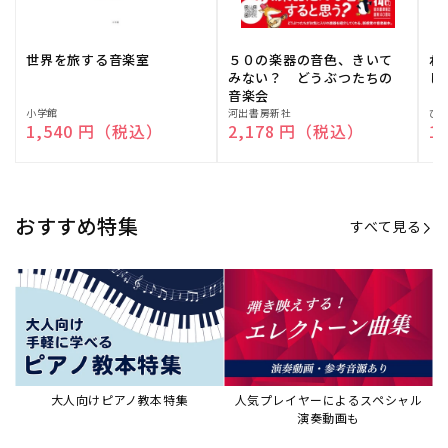
世界を旅する音楽室
５０の楽器の音色、きいて
ね
みない？ どうぶつたちの
し
音楽会
販
小学館
販
河出書房新社
販
ひ
通常価格
1,540 円（税込）
通常価格
2,178 円（税込）
通
1
売
売
売
元:
元:
元:
おすすめ特集
すべて見る
大人向けピアノ教本特集
人気プレイヤーによるスペシャル
演奏動画も