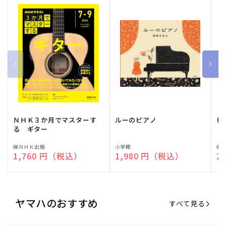
ＮＨＫ３か月でマスターす
ルーのピアノ
ピ
る ギター
販
㈱ＮＨＫ出版
販
小学館
販
㈱
通常価格
1,760 円（税込）
通常価格
1,980 円（税込）
通
2
売
売
売
元:
元:
元:
ヤマハのおすすめ
すべて見る