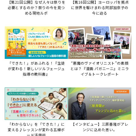
【第21回公開】なぜ人々は祭りを
【第16回公開】ヨーロッパを拠点
必要とするのか？祭りの今を見つ
に世界を駆けまわる阿部加奈子の
める現地ルポ
今に迫る
「できた！」があふれる！『生徒
“悪魔のヴァイオリニスト”の素顔
が変わる！新しいソルフェージュ
とは？『漫画 パガニーニ』ミニラ
指導の教科書』
イブ＆トークレポート
「わからない」を「できた！」に
【インタビュー】三原善隆がアレ
変える♪レッスンが変わる五線ボ
ンジに込めた思い。
ード活用術