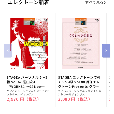
エレクトーン新着
すべて見る
STAGEA パーソナル 5～3
STAGEA エレクトーンで弾
S
級 Vol.62 窪田宏4
く 5～4級 Vol.88 月刊エレ
級
『WORKS1 ～02 New
クトーンPresents クラシ
ク
edition～』
ック名曲集
販
ヤマハミュージックエンタテインメ
販
ヤマハミュージックエンタテインメ
販
ヤ
ントホールディングス
ントホールディングス
ン
売
売
売
通常価格
2,970 円（税込）
通常価格
3,080 円（税込）
通
2
元:
元:
元: