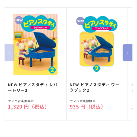
NEW ピアノスタディ レパ
NEW ピアノスタディ ワー
バ
ートリー2
クブック2
ク
販
ヤマハ音楽振興会
販
ヤマハ音楽振興会
販
（
通常価格
1,320 円（税込）
通常価格
935 円（税込）
通
1
売
売
売
元:
元:
元: