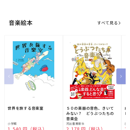
音楽絵本
すべて見る
世界を旅する音楽室
５０の楽器の音色、きいて
ね
みない？ どうぶつたちの
し
音楽会
販
小学館
販
河出書房新社
販
ひ
通常価格
1,540 円（税込）
通常価格
2,178 円（税込）
通
1