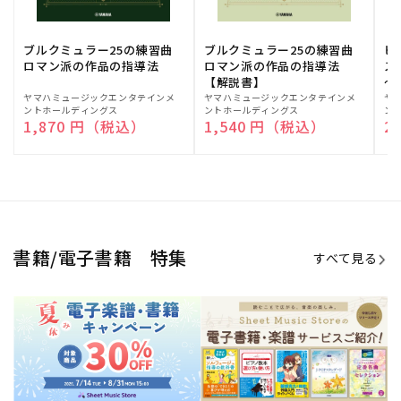
ブルクミュラー25の練習曲
ブルクミュラー25の練習曲
ピ
ロマン派の作品の指導法
ロマン派の作品の指導法
ス
【解説書】
～
販
ヤマハミュージックエンタテインメ
販
ヤマハミュージックエンタテインメ
販
ヤ
ントホールディングス
ントホールディングス
ン
売
売
売
通常価格
1,870 円（税込）
通常価格
1,540 円（税込）
通
2
元:
元:
元:
Sheet Music Store
書籍/電子書籍 特集
すべて見る