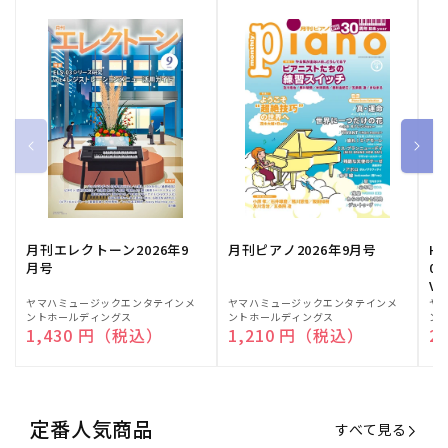
月刊エレクトーン2026年9
月刊ピアノ2026年9月号
HE
月号
03
Vo
販
ヤマハミュージックエンタテインメ
販
ヤマハミュージックエンタテインメ
販
ヤ
ントホールディングス
ントホールディングス
ン
売
売
売
通常価格
1,430 円（税込）
通常価格
1,210 円（税込）
通
2
元:
元:
元:
定番人気商品
すべて見る