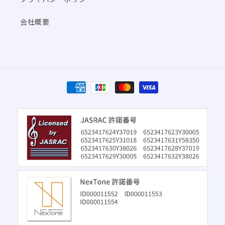
会社概要
決
済
方
法