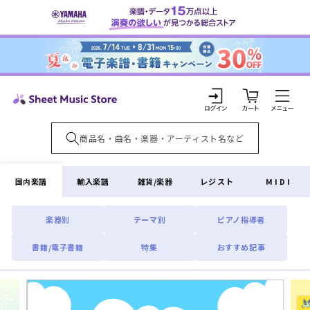
コンテ
ンツに
進む
カ
ー
ト
ロ
グ
イ
国内楽譜
輸入楽譜
雑貨/楽器
レジスト
MIDI
ン
楽器別
テーマ別
ピアノ指導者
書籍/電子書籍
特集
おすすめ記事