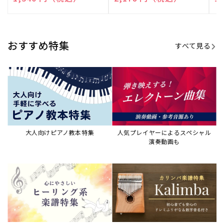
売
売
売
元:
元:
元:
おすすめ特集
すべて見る
大人向けピアノ教本特集
人気プレイヤーによるスペシャル
演奏動画も