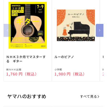
ＮＨＫ３か月でマスターす
ルーのピアノ
ピ
る ギター
販
㈱ＮＨＫ出版
販
小学館
販
㈱
通常価格
1,760 円（税込）
通常価格
1,980 円（税込）
通
2
売
売
売
元:
元:
元:
ヤマハのおすすめ
すべて見る