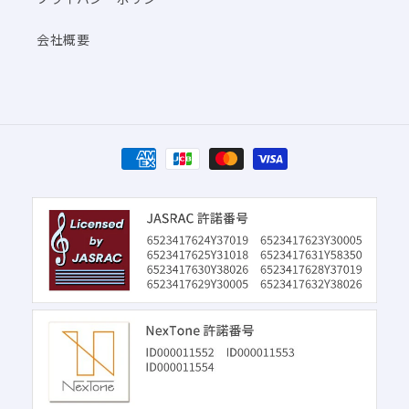
会社概要
決
済
方
法