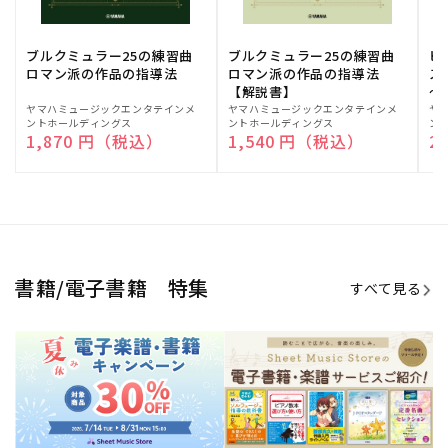
ブルクミュラー25の練習曲
ブルクミュラー25の練習曲
ピ
ロマン派の作品の指導法
ロマン派の作品の指導法
ス
【解説書】
～
販
ヤマハミュージックエンタテインメ
販
ヤマハミュージックエンタテインメ
販
ヤ
ントホールディングス
ントホールディングス
ン
売
売
売
通常価格
1,870 円（税込）
通常価格
1,540 円（税込）
通
2
元:
元:
元:
Sheet Music Store
書籍/電子書籍 特集
すべて見る