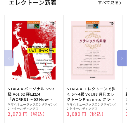
エレクトーン新着
すべて見る
STAGEA パーソナル 5～3
STAGEA エレクトーンで弾
S
級 Vol.62 窪田宏4
く 5～4級 Vol.88 月刊エレ
級
『WORKS1 ～02 New
クトーンPresents クラシ
ク
edition～』
ック名曲集
販
ヤマハミュージックエンタテインメ
販
ヤマハミュージックエンタテインメ
販
ヤ
ントホールディングス
ントホールディングス
ン
売
売
売
通常価格
2,970 円（税込）
通常価格
3,080 円（税込）
通
2
元:
元:
元: