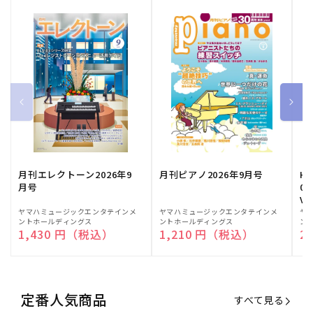
月刊エレクトーン2026年9
月刊ピアノ2026年9月号
HE
月号
03
Vo
販
ヤマハミュージックエンタテインメ
販
ヤマハミュージックエンタテインメ
販
ヤ
ントホールディングス
ントホールディングス
ン
売
売
売
通常価格
1,430 円（税込）
通常価格
1,210 円（税込）
通
2
元:
元:
元:
定番人気商品
すべて見る