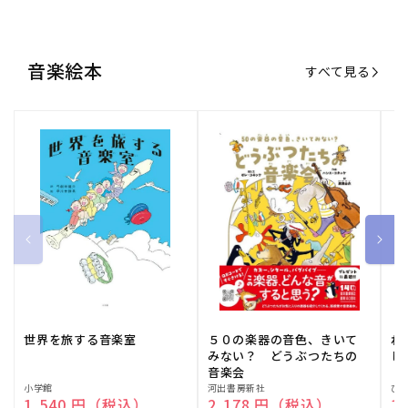
音楽絵本
すべて見る
世界を旅する音楽室
５０の楽器の音色、きいて
ね
みない？ どうぶつたちの
し
音楽会
販
小学館
販
河出書房新社
販
ひ
通常価格
1,540 円（税込）
通常価格
2,178 円（税込）
通
1