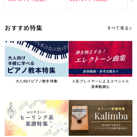
売
売
売
元:
元:
元:
おすすめ特集
すべて見る
大人向けピアノ教本特集
人気プレイヤーによるスペシャル
演奏動画も