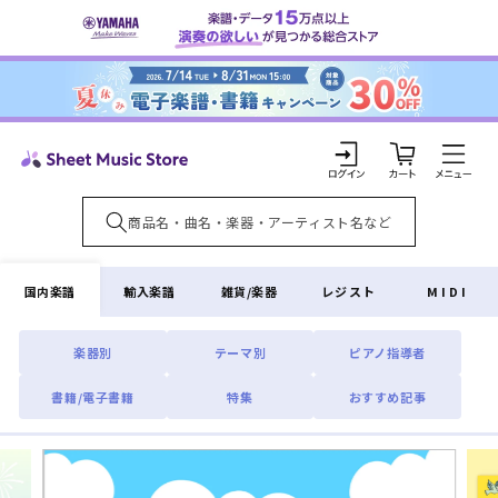
コンテ
ンツに
進む
カ
ー
ト
ロ
グ
イ
国内楽譜
輸入楽譜
雑貨/楽器
レジスト
MIDI
ン
楽器別
テーマ別
ピアノ指導者
書籍/電子書籍
特集
おすすめ記事