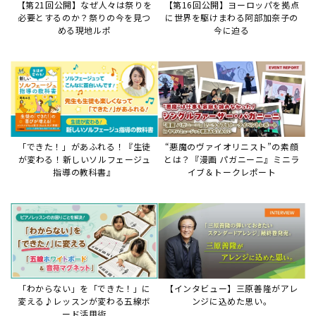
【第21回公開】なぜ人々は祭りを
【第16回公開】ヨーロッパを拠点
必要とするのか？祭りの今を見つ
に世界を駆けまわる阿部加奈子の
める現地ルポ
今に迫る
「できた！」があふれる！『生徒
“悪魔のヴァイオリニスト”の素顔
が変わる！新しいソルフェージュ
とは？『漫画 パガニーニ』ミニラ
指導の教科書』
イブ＆トークレポート
「わからない」を「できた！」に
【インタビュー】三原善隆がアレ
変える♪レッスンが変わる五線ボ
ンジに込めた思い。
ード活用術