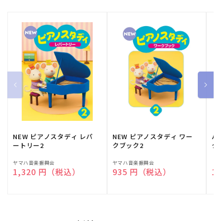
NEW ピアノスタディ レパ
NEW ピアノスタディ ワー
バ
ートリー2
クブック2
ク
販
ヤマハ音楽振興会
販
ヤマハ音楽振興会
販
（
通常価格
1,320 円（税込）
通常価格
935 円（税込）
通
1
売
売
売
元:
元:
元: