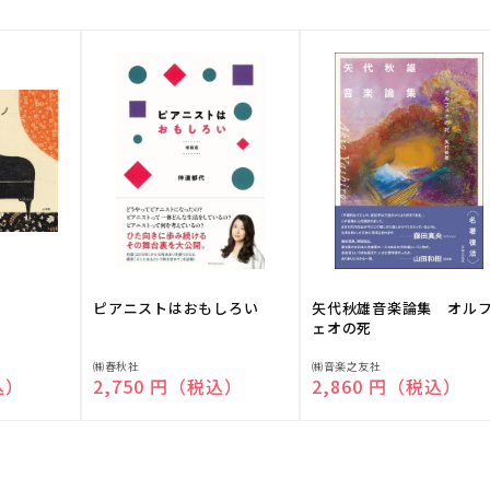
ピアニストはおもしろい
矢代秋雄音楽論集 オル
ェオの死
販
販
㈱春秋社
㈱音楽之友社
込）
通常価格
2,750 円（税込）
通常価格
2,860 円（税込）
売
売
元:
元: