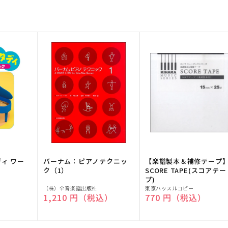
ディ ワー
バーナム：ピアノテクニッ
【楽譜製本＆補修テープ
ク（1）
SCORE TAPE(スコアテー
プ)
販
販
（株）全音楽譜出版社
東京ハッスルコピー
）
通常価格
1,210 円（税込）
通常価格
770 円（税込）
売
売
元:
元: