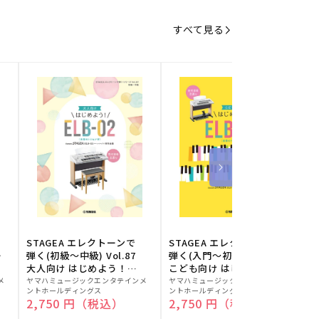
すべて見る
STAGEA エレクトーンで
STAGEA エレクトーンで
S
ー
弾く(初級～中級) Vol.87
弾く(入門～初級) Vol.86
級
大人向け はじめよう！
こども向け はじめよう！
販
ELB-02(楽器のトリセツ
販
ELB-02(楽器のトリセツ
メ
ヤマハミュージックエンタテインメ
ヤマハミュージックエンタテインメ
ヤ
ントホールディングス
ントホールディングス
ン
付)
付)
売
売
通常価格
2,750 円（税込）
通常価格
2,750 円（税込）
元:
元:
元