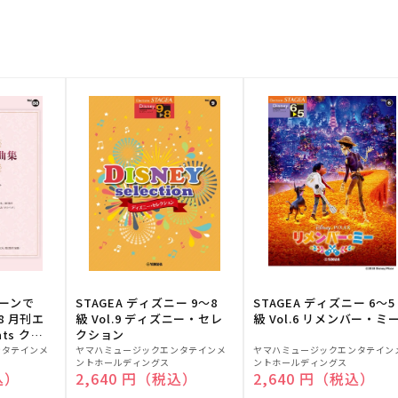
トーンで
STAGEA ディズニー 9～8
STAGEA ディズニー 6～5
88 月刊エ
級 Vol.9 ディズニー・セレ
級 Vol.6 リメンバー・ミ
ts クラ
クション
販
販
ンタテインメ
ヤマハミュージックエンタテインメ
ヤマハミュージックエンタテイン
ントホールディングス
ントホールディングス
売
売
込）
通常価格
2,640 円（税込）
通常価格
2,640 円（税込）
元:
元: