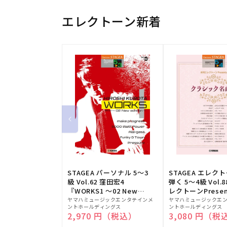
エレクトーン新着
STAGEA パーソナル 5～3
STAGEA エレク
級 Vol.62 窪田宏4
弾く 5～4級 Vol.
『WORKS1 ～02 New
レクトーンPresen
販
edition～』
販
シック名曲集
ヤマハミュージックエンタテインメ
ヤマハミュージックエ
ントホールディングス
ントホールディングス
売
売
通常価格
2,970 円（税込）
通常価格
3,080 円（税
元:
元: