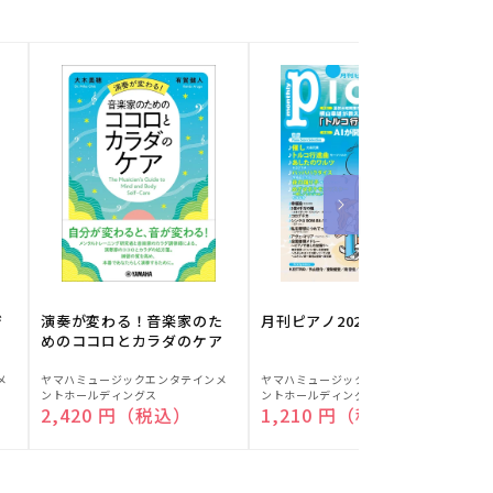
ジ
演奏が変わる！音楽家のた
月刊ピアノ2026年8月号
めのココロとカラダのケア
販
販
メ
ヤマハミュージックエンタテインメ
ヤマハミュージックエンタテインメ
ヤ
ントホールディングス
ントホールディングス
ン
売
売
通常価格
2,420 円（税込）
通常価格
1,210 円（税込）
元:
元:
元