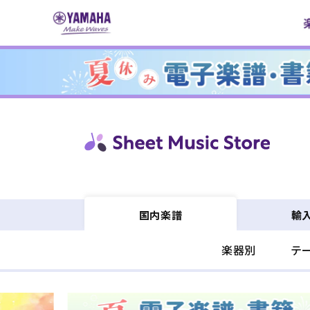
コンテ
ンツに
進む
輸
国内楽譜
楽器別
テ