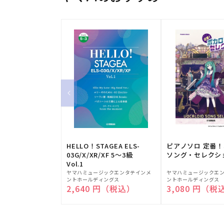
HELLO！STAGEA ELS-
ピアノソロ 定番
03G/X/XR/XF 5～3級
ソング・セレクシ
Vol.1
販
販
ヤマハミュージックエンタテインメ
ヤマハミュージックエ
ントホールディングス
ントホールディングス
売
売
通常価格
2,640 円（税込）
通常価格
3,080 円（税
元:
元: