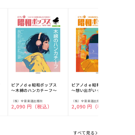
フ
ピアノｄｅ昭和ポップス
ピアノｄｅ昭和ポップス
～木綿のハンカチーフ～
～想い出がいっぱい～
販
販
（株）全音楽譜出版社
（株）全音楽譜出版社
（
通常価格
2,090 円（税込）
通常価格
2,090 円（税込）
売
売
元:
元:
元
すべて見る