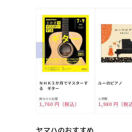
ＮＨＫ３か月でマスターす
ルーのピアノ
る ギター
販
販
㈱ＮＨＫ出版
小学館
通常価格
1,760 円（税込）
通常価格
1,980 円（税
売
売
元:
元:
ヤマハのおすすめ