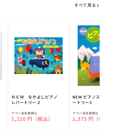
すべて見る
】
ＮＥＷ なかよしピアノ
NEW ピアノスタディ レパ
レパートリー２
ートリー3
販
販
ヤマハ音楽振興会
ヤマハ音楽振興会
O
通常価格
1,210 円（税込）
通常価格
1,375 円（税込）
売
売
元:
元:
元