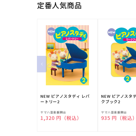
定番人気商品
NEW ピアノスタディ レパ
NEW ピアノスタ
ートリー2
クブック2
販
販
ヤマハ音楽振興会
ヤマハ音楽振興会
通常価格
1,320 円（税込）
通常価格
935 円（税込
売
売
元:
元: