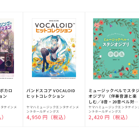
！ボカロ
バンドスコア VOCALOID
ミュージックベルでスタ
ョン
ヒットコレクション
オジブリ （伴奏音源と楽
しむ／8音・20音ベル対応
販
販
／ドレミふりがな付）
ンタテインメ
ヤマハミュージックエンタテインメ
ヤマハミュージックエンタテイン
ントホールディングス
ントホールディングス
売
売
込）
通常価格
4,950 円（税込）
通常価格
2,420 円（税込）
元:
元: