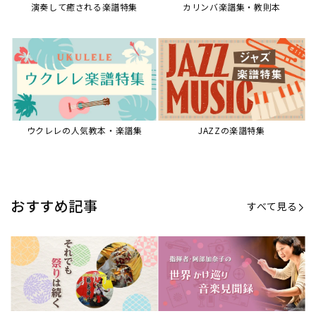
【第21回公開】なぜ人々は祭りを
【第16回公開】ヨーロッパを拠点
必要とするのか？祭りの今を見つ
に世界を駆けまわる阿部加奈子の
める現地ルポ
今に迫る
「できた！」があふれる！『生徒
“悪魔のヴァイオリニスト”の素顔
が変わる！新しいソルフェージュ
とは？『漫画 パガニーニ』ミニラ
指導の教科書』
イブ＆トークレポート