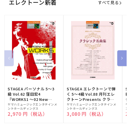
エレクトーン新着
すべて見る
STAGEA パーソナル 5～3
STAGEA エレクトーンで弾
S
級 Vol.62 窪田宏4
く 5～4級 Vol.88 月刊エレ
級
『WORKS1 ～02 New
クトーンPresents クラシ
ク
edition～』
ック名曲集
販
ヤマハミュージックエンタテインメ
販
ヤマハミュージックエンタテインメ
販
ヤ
ントホールディングス
ントホールディングス
ン
売
売
売
通常価格
2,970 円（税込）
通常価格
3,080 円（税込）
通
2
元:
元:
元: