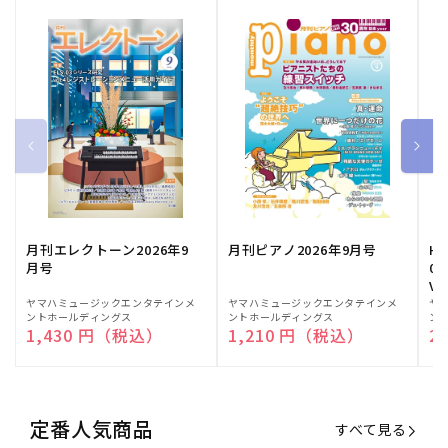
月刊エレクトーン2026年9
月刊ピアノ2026年9月号
HE
月号
03
Vo
販
ヤマハミュージックエンタテインメ
販
ヤマハミュージックエンタテインメ
販
ヤ
ントホールディングス
ントホールディングス
ン
売
売
売
通常価格
1,430 円（税込）
通常価格
1,210 円（税込）
通
2
元:
元:
元:
定番人気商品
すべて見る