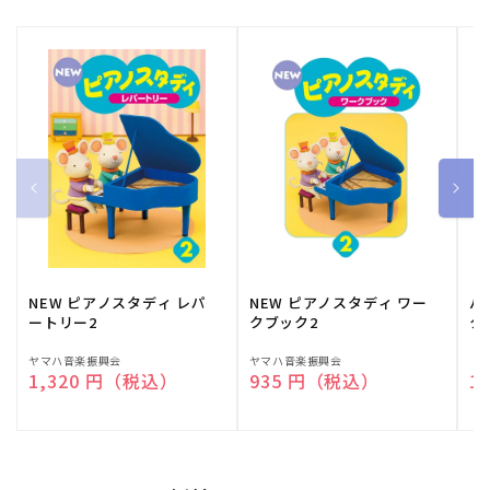
NEW ピアノスタディ レパ
NEW ピアノスタディ ワー
バ
ートリー2
クブック2
ク
販
ヤマハ音楽振興会
販
ヤマハ音楽振興会
販
（
通常価格
1,320 円（税込）
通常価格
935 円（税込）
通
1
売
売
売
元:
元:
元: