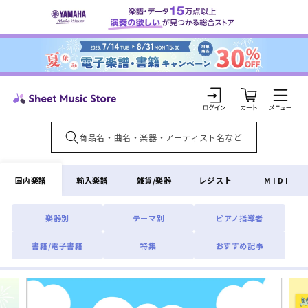
コンテ
ンツに
進む
カ
ー
ト
ロ
グ
イ
国内楽譜
輸入楽譜
雑貨/楽器
レジスト
MIDI
ン
楽器別
テーマ別
ピアノ指導者
書籍/電子書籍
特集
おすすめ記事