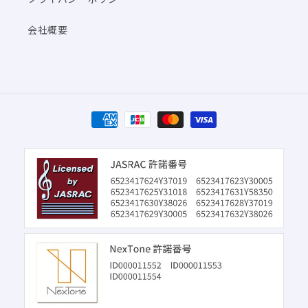
会社概要
決
済
方
法