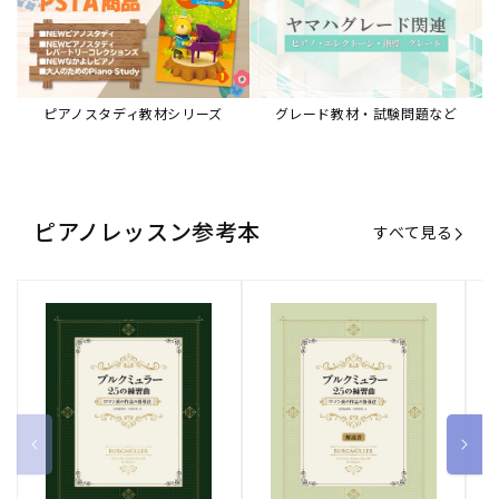
ブルクミュラー25の練習曲
ブルクミュラー25の練習曲
ピ
ロマン派の作品の指導法
ロマン派の作品の指導法
ス
【解説書】
～
販
ヤマハミュージックエンタテインメ
販
ヤマハミュージックエンタテインメ
販
ヤ
ントホールディングス
ントホールディングス
ン
売
売
売
通常価格
1,870 円（税込）
通常価格
1,540 円（税込）
通
2
元:
元:
元:
Sheet Music Store
書籍/電子書籍 特集
すべて見る