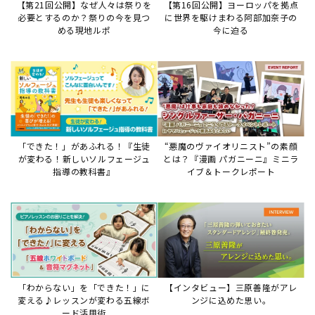
「わからない」を「できた！」に
【インタビュー】三原善隆がアレ
変える♪レッスンが変わる五線ボ
ンジに込めた思い。
ード活用術
サイトからのお知らせ
【お知らせ】ディスクラビア用楽曲デ
ータについて
2026年7月27日
本件は、ディスクラビアをヤマハミュージックデー
タショップと接続してご利用いただいているお客
様への重要なお知らせです。