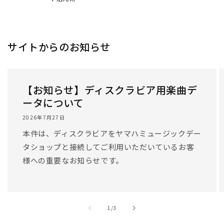
/
1
/
3