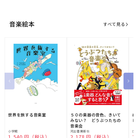
世界を旅する音楽室
５０の楽器の音色、きいて
ね
みない？ どうぶつたちの
し
音楽会
販
小学館
販
河出書房新社
販
ひ
通常価格
1,540 円（税込）
通常価格
2,178 円（税込）
通
1
売
売
売
元:
元:
元:
おすすめ特集
すべて見る
大人向けピアノ教本特集
人気プレイヤーによるスペシャル
演奏動画も