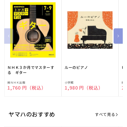
ＮＨＫ３か月でマスターす
ルーのピアノ
ピ
る ギター
販
㈱ＮＨＫ出版
販
小学館
販
㈱
通常価格
1,760 円（税込）
通常価格
1,980 円（税込）
通
2
売
売
売
元:
元:
元:
ヤマハのおすすめ
すべて見る