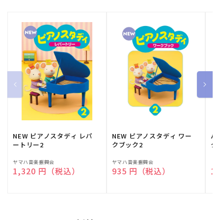
NEW ピアノスタディ レパ
NEW ピアノスタディ ワー
バ
ートリー2
クブック2
ク
販
ヤマハ音楽振興会
販
ヤマハ音楽振興会
販
（
通常価格
1,320 円（税込）
通常価格
935 円（税込）
通
1
売
売
売
元:
元:
元: