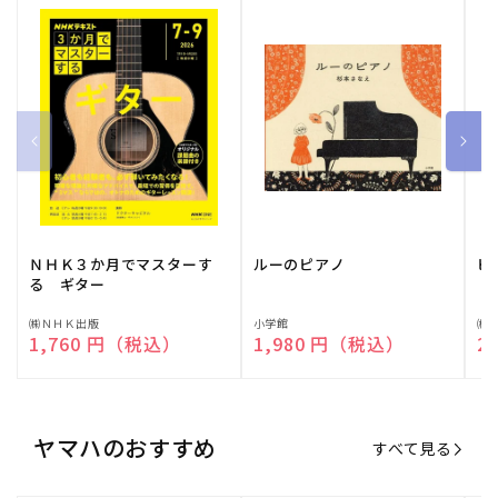
ＮＨＫ３か月でマスターす
ルーのピアノ
ピ
る ギター
販
㈱ＮＨＫ出版
販
小学館
販
㈱
通常価格
1,760 円（税込）
通常価格
1,980 円（税込）
通
2
売
売
売
元:
元:
元:
ヤマハのおすすめ
すべて見る