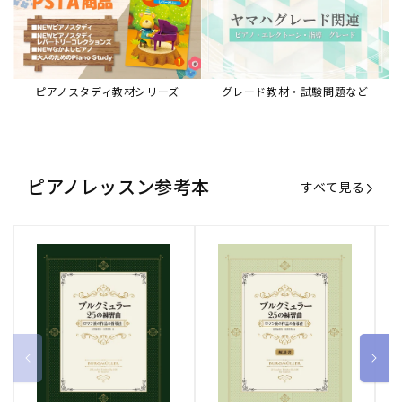
ブルクミュラー25の練習曲
ブルクミュラー25の練習曲
ピ
ロマン派の作品の指導法
ロマン派の作品の指導法
ス
【解説書】
～
販
ヤマハミュージックエンタテインメ
販
ヤマハミュージックエンタテインメ
販
ヤ
ントホールディングス
ントホールディングス
ン
売
売
売
通常価格
1,870 円（税込）
通常価格
1,540 円（税込）
通
2
元:
元:
元:
Sheet Music Store
書籍/電子書籍 特集
すべて見る