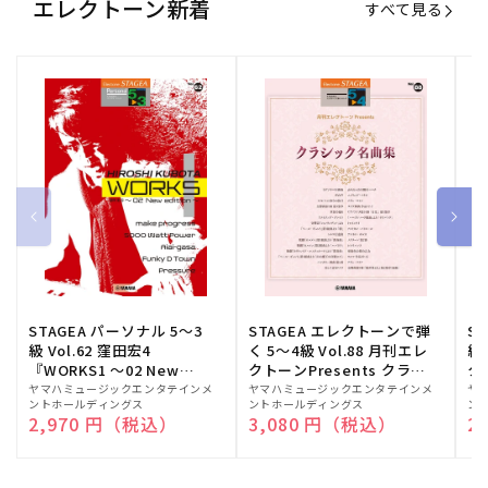
エレクトーン新着
すべて見る
STAGEA パーソナル 5～3
STAGEA エレクトーンで弾
S
級 Vol.62 窪田宏4
く 5～4級 Vol.88 月刊エレ
級
『WORKS1 ～02 New
クトーンPresents クラシ
ク
edition～』
ック名曲集
販
ヤマハミュージックエンタテインメ
販
ヤマハミュージックエンタテインメ
販
ヤ
ントホールディングス
ントホールディングス
ン
売
売
売
通常価格
2,970 円（税込）
通常価格
3,080 円（税込）
通
2
元:
元:
元: