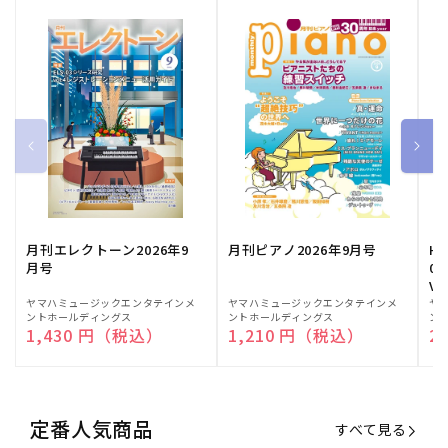
月刊エレクトーン2026年9
月刊ピアノ2026年9月号
HE
月号
03
Vo
販
ヤマハミュージックエンタテインメ
販
ヤマハミュージックエンタテインメ
販
ヤ
ントホールディングス
ントホールディングス
ン
売
売
売
通常価格
1,430 円（税込）
通常価格
1,210 円（税込）
通
2
元:
元:
元:
定番人気商品
すべて見る