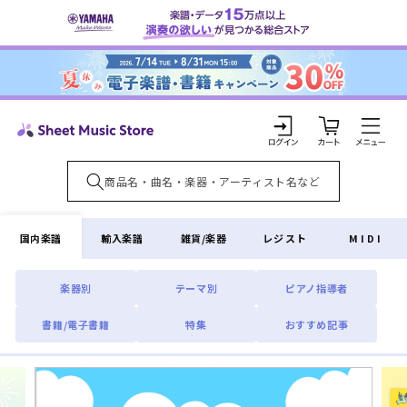
コンテ
ンツに
進む
カ
ー
ト
ロ
グ
イ
国内楽譜
輸入楽譜
雑貨/楽器
レジスト
MIDI
ン
楽器別
テーマ別
ピアノ指導者
書籍/電子書籍
特集
おすすめ記事