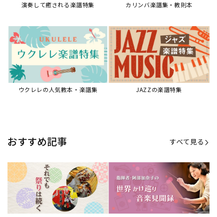
【第21回公開】なぜ人々は祭りを
【第16回公開】ヨーロッパを拠点
必要とするのか？祭りの今を見つ
に世界を駆けまわる阿部加奈子の
める現地ルポ
今に迫る
「できた！」があふれる！『生徒
“悪魔のヴァイオリニスト”の素顔
が変わる！新しいソルフェージュ
とは？『漫画 パガニーニ』ミニラ
指導の教科書』
イブ＆トークレポート