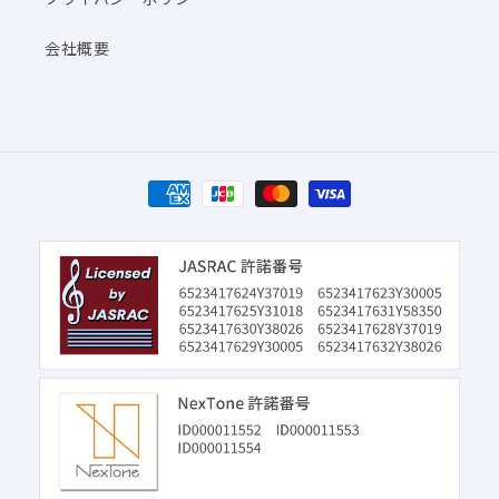
会社概要
決
済
方
法