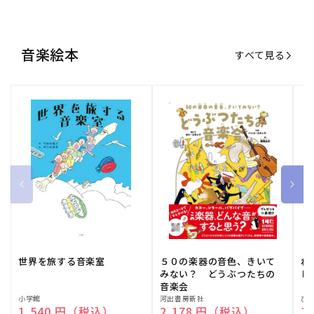
世界を旅する音楽室
５０の楽器の音色、きいて
ね
みない？ どうぶつたちの
し
音楽会
販
小学館
販
河出書房新社
販
ひ
通常価格
1,540 円（税込）
通常価格
2,178 円（税込）
通
1
売
売
売
元:
元:
元:
おすすめ特集
すべて見る
大人向けピアノ教本特集
人気プレイヤーによるスペシャル
演奏動画も