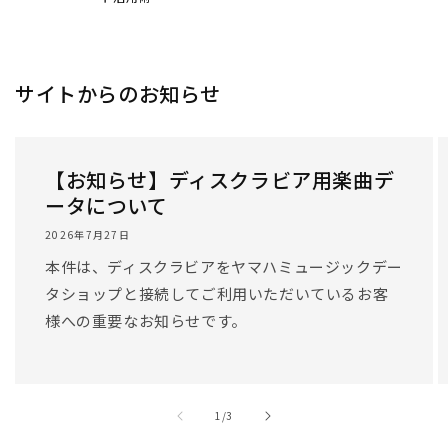
/
1
/
3