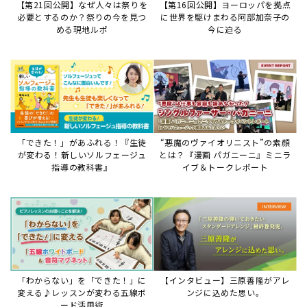
「わからない」を「できた！」に
【インタビュー】三原善隆がアレ
変える♪レッスンが変わる五線ボ
ンジに込めた思い。
ード活用術
サイトからのお知らせ
【お知らせ】ディスクラビア用楽曲デ
ータについて
2026年7月27日
本件は、ディスクラビアをヤマハミュージックデー
タショップと接続してご利用いただいているお客
様への重要なお知らせです。