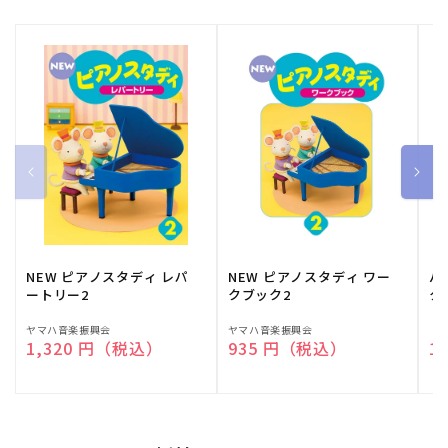
NEW ピアノスタディ レパ
NEW ピアノスタディ ワー
バ
ートリー2
クブック2
ク
販
ヤマハ音楽振興会
販
ヤマハ音楽振興会
販
（
通常価格
1,320 円（税込）
通常価格
935 円（税込）
通
1
売
売
売
元:
元:
元: