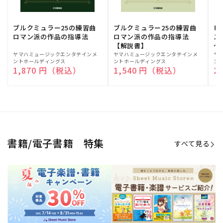
ブルクミュラー25の練習曲
ブルクミュラー25の練習曲
ピ
ロマン派の作品の指導法
ロマン派の作品の指導法
ス
【解説書】
～
販
ヤマハミュージックエンタテインメ
販
ヤマハミュージックエンタテインメ
販
ヤ
ントホールディングス
ントホールディングス
ン
売
売
売
通常価格
1,870 円（税込）
通常価格
1,540 円（税込）
通
2
元:
元:
元:
Sheet Music Store
書籍/電子書籍 特集
すべて見る