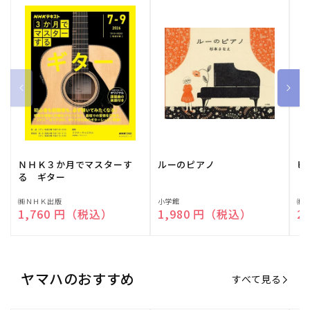
ＮＨＫ３か月でマスターす
ルーのピアノ
ピ
る ギター
販
㈱ＮＨＫ出版
販
小学館
販
㈱
通常価格
1,760 円（税込）
通常価格
1,980 円（税込）
通
2
売
売
売
元:
元:
元:
ヤマハのおすすめ
すべて見る