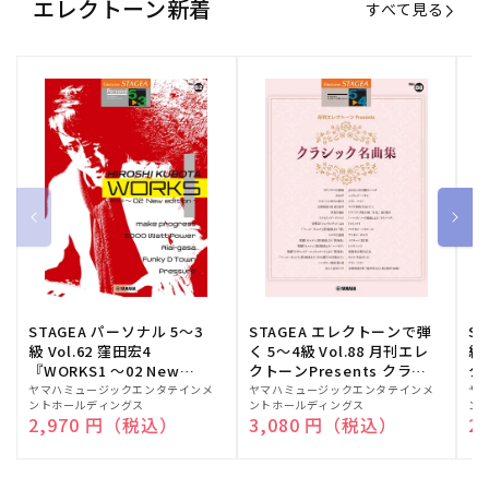
エレクトーン新着
すべて見る
STAGEA パーソナル 5～3
STAGEA エレクトーンで弾
S
級 Vol.62 窪田宏4
く 5～4級 Vol.88 月刊エレ
級
『WORKS1 ～02 New
クトーンPresents クラシ
ク
edition～』
ック名曲集
販
ヤマハミュージックエンタテインメ
販
ヤマハミュージックエンタテインメ
販
ヤ
ントホールディングス
ントホールディングス
ン
売
売
売
通常価格
2,970 円（税込）
通常価格
3,080 円（税込）
通
2
元:
元:
元: