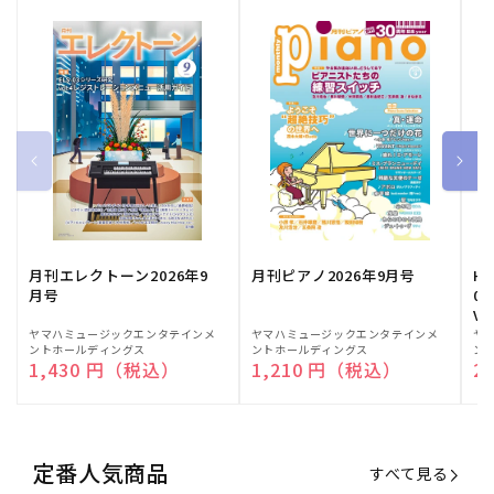
月刊エレクトーン2026年9
月刊ピアノ2026年9月号
HE
月号
03
Vo
販
ヤマハミュージックエンタテインメ
販
ヤマハミュージックエンタテインメ
販
ヤ
ントホールディングス
ントホールディングス
ン
売
売
売
通常価格
1,430 円（税込）
通常価格
1,210 円（税込）
通
2
元:
元:
元:
定番人気商品
すべて見る