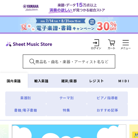
コンテ
ンツに
進む
カ
ー
ト
ロ
グ
イ
国内楽譜
輸入楽譜
雑貨/楽器
レジスト
MIDI
ン
楽器別
テーマ別
ピアノ指導者
書籍/電子書籍
特集
おすすめ記事