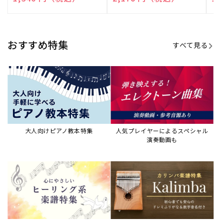
売
売
売
元:
元:
元:
おすすめ特集
すべて見る
大人向けピアノ教本特集
人気プレイヤーによるスペシャル
演奏動画も