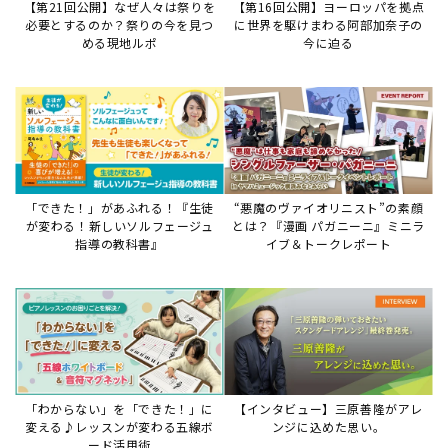
【第21回公開】なぜ人々は祭りを
【第16回公開】ヨーロッパを拠点
必要とするのか？祭りの今を見つ
に世界を駆けまわる阿部加奈子の
める現地ルポ
今に迫る
「できた！」があふれる！『生徒
“悪魔のヴァイオリニスト”の素顔
が変わる！新しいソルフェージュ
とは？『漫画 パガニーニ』ミニラ
指導の教科書』
イブ＆トークレポート
「わからない」を「できた！」に
【インタビュー】三原善隆がアレ
変える♪レッスンが変わる五線ボ
ンジに込めた思い。
ード活用術