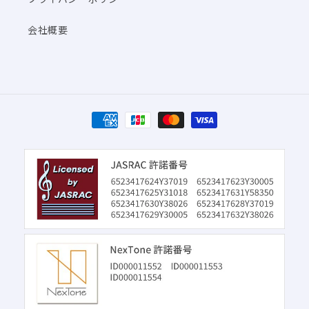
会社概要
決
済
方
法