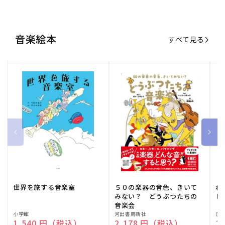
音楽絵本
すべて見る
世界を旅する音楽室
５０の楽器の音色、きいて
ね
みない？ どうぶつたちの
し
音楽会
販
小学館
販
河出書房新社
販
ひ
通常価格
1,540 円（税込）
通常価格
2,178 円（税込）
通
1