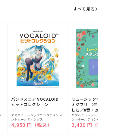
すべて見る
バンドスコア VOCALOID
ミュージックベルでスタジ
ヒットコレクション
オジブリ （伴奏音源と楽
しむ／8音・20音ベル対応
販
販
／ドレミふりがな付）
メ
ヤマハミュージックエンタテインメ
ヤマハミュージックエンタテインメ
ヤ
ントホールディングス
ントホールディングス
ン
売
売
通常価格
4,950 円（税込）
通常価格
2,420 円（税込）
元:
元:
元