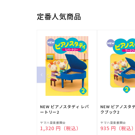
定番人気商品
NEW ピアノスタディ レパ
NEW ピアノスタ
ートリー2
クブック2
販
販
ヤマハ音楽振興会
ヤマハ音楽振興会
通常価格
1,320 円（税込）
通常価格
935 円（税込
売
売