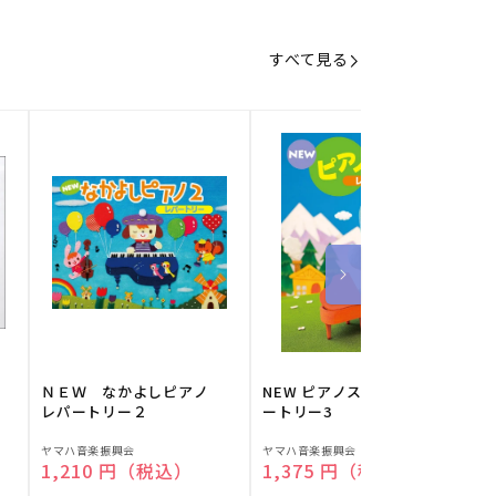
すべて見る
】
ＮＥＷ なかよしピアノ
NEW ピアノスタディ レパ
レパートリー２
ートリー3
販
販
ヤマハ音楽振興会
ヤマハ音楽振興会
O
通常価格
1,210 円（税込）
通常価格
1,375 円（税込）
売
売