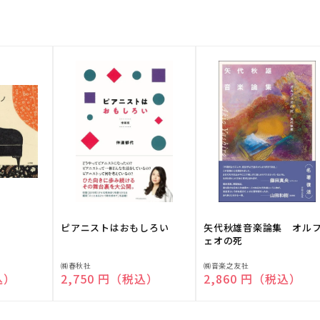
ピアニストはおもしろい
矢代秋雄音楽論集 オル
ェオの死
販
販
㈱春秋社
㈱音楽之友社
込）
通常価格
2,750 円（税込）
通常価格
2,860 円（税込）
売
売
元:
元: