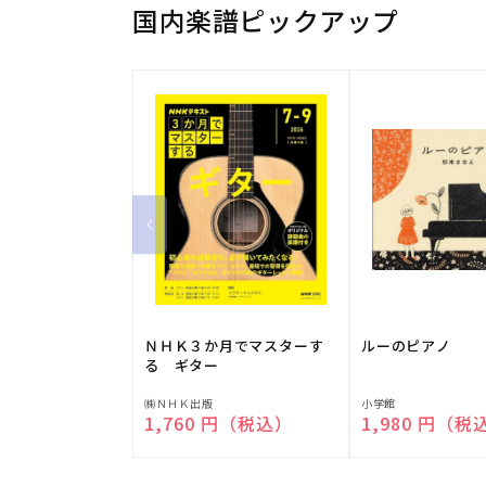
国内楽譜ピックアップ
ＮＨＫ３か月でマスターす
ルーのピアノ
る ギター
販
販
㈱ＮＨＫ出版
小学館
通常価格
1,760 円（税込）
通常価格
1,980 円（税
売
売
元:
元: