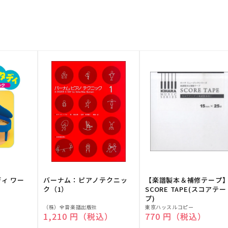
ディ ワー
バーナム：ピアノテクニッ
【楽譜製本＆補修テープ
ク（1）
SCORE TAPE(スコアテー
プ)
販
販
（株）全音楽譜出版社
東京ハッスルコピー
）
通常価格
1,210 円（税込）
通常価格
770 円（税込）
売
売