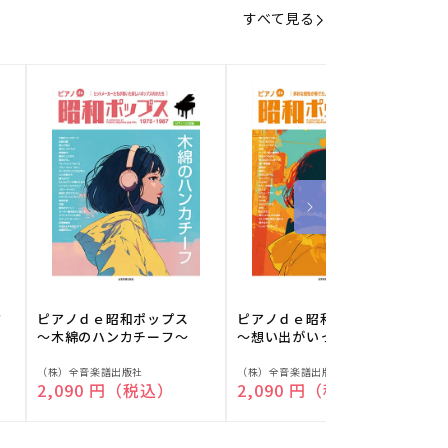
すべて見る
フ
ピアノｄｅ昭和ポップス
ピアノｄｅ昭和ポップス
～木綿のハンカチーフ～
～想い出がいっぱい～
販
販
（株）全音楽譜出版社
（株）全音楽譜出版社
（
通常価格
2,090 円（税込）
通常価格
2,090 円（税込）
売
売
元:
元:
元