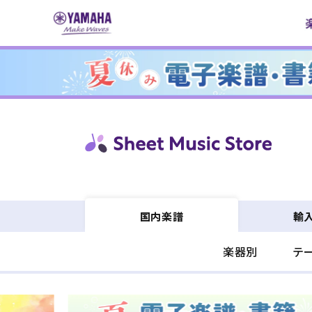
コンテ
ンツに
進む
輸
国内楽譜
楽器別
テ