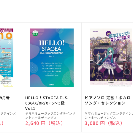
9月号
HELLO！STAGEA ELS-
ピアノソロ 定番！ボカロ
03G/X/XR/XF 5～3級
ソング・セレクション
Vol.1
販
販
ンタテインメ
ヤマハミュージックエンタテインメ
ヤマハミュージックエンタテイン
ントホールディングス
ントホールディングス
売
売
込）
通常価格
2,640 円（税込）
通常価格
3,080 円（税込）
元:
元: