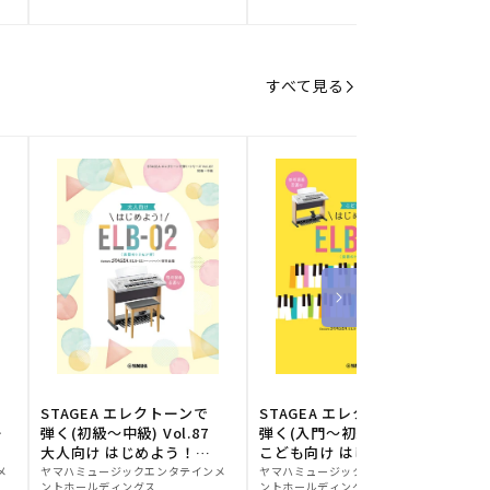
元:
元:
元
すべて見る
STAGEA エレクトーンで
STAGEA エレクトーンで
S
ー
弾く(初級～中級) Vol.87
弾く(入門～初級) Vol.86
級
大人向け はじめよう！
こども向け はじめよう！
販
ELB-02(楽器のトリセツ
販
ELB-02(楽器のトリセツ
メ
ヤマハミュージックエンタテインメ
ヤマハミュージックエンタテインメ
ヤ
ントホールディングス
ントホールディングス
ン