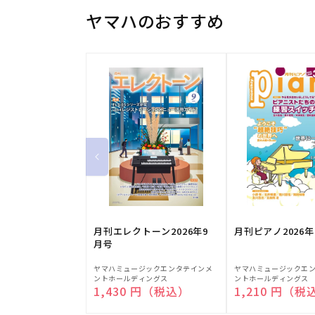
ヤマハのおすすめ
月刊エレクトーン2026年9
月刊ピアノ2026年
月号
販
販
ヤマハミュージックエンタテインメ
ヤマハミュージックエ
ントホールディングス
ントホールディングス
売
売
通常価格
1,430 円（税込）
通常価格
1,210 円（税
元:
元: