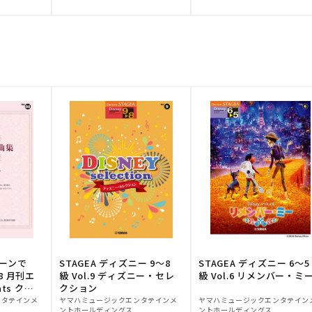
元:
元:
トーンで
STAGEA ディズニー 9～8
STAGEA ディズニー 6～5
88 月刊エ
級 Vol.9 ディズニー・セレ
級 Vol.6 リメンバー・ミ
ts クラ
クション
販
販
ンタテインメ
ヤマハミュージックエンタテインメ
ヤマハミュージックエンタテイン
ントホールディングス
ントホールディングス