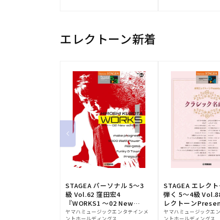
元:
元:
エレクトーン新着
STAGEA パーソナル 5～3
STAGEA エレク
級 Vol.62 窪田宏4
弾く 5～4級 Vol.
『WORKS1 ～02 New
レクトーンPresen
販
edition～』
販
シック名曲集
ヤマハミュージックエンタテインメ
ヤマハミュージックエ
ントホールディングス
ントホールディングス