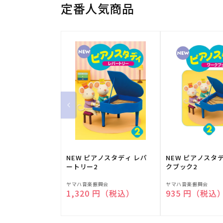
定番人気商品
NEW ピアノスタディ レパ
NEW ピアノスタ
ートリー2
クブック2
販
販
ヤマハ音楽振興会
ヤマハ音楽振興会
通常価格
1,320 円（税込）
通常価格
935 円（税込
売
売
元:
元: