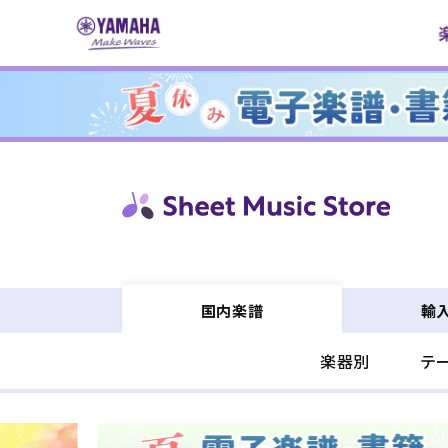
コンテ
ンツに
進む
輸
国内楽譜
楽器別
テ