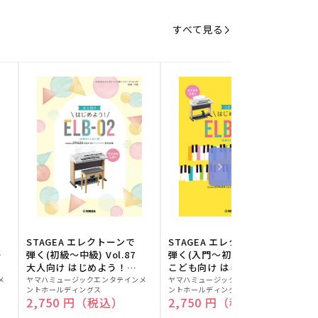
すべて見る
STAGEA エレクトーンで
STAGEA エレクトーンで
S
ー
弾く(初級～中級) Vol.87
弾く(入門～初級) Vol.86
級
大人向け はじめよう！
こども向け はじめよう！
販
ELB-02(楽器のトリセツ
販
ELB-02(楽器のトリセツ
メ
ヤマハミュージックエンタテインメ
ヤマハミュージックエンタテインメ
ヤ
ントホールディングス
ントホールディングス
ン
付)
付)
売
売
通常価格
2,750 円（税込）
通常価格
2,750 円（税込）
元:
元:
元