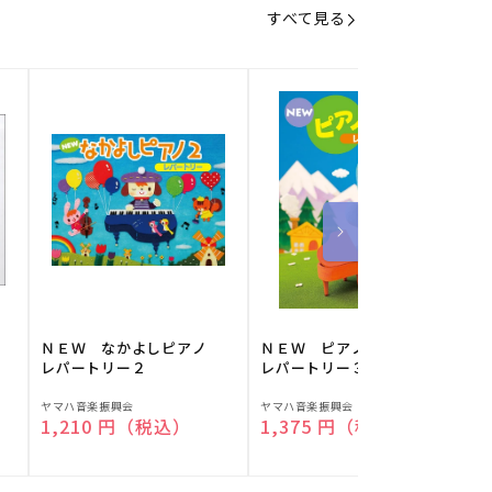
すべて見る
】
ＮＥＷ なかよしピアノ
ＮＥＷ ピアノスタディ
レパートリー２
レパートリー３
販
販
ヤマハ音楽振興会
ヤマハ音楽振興会
O
通常価格
1,210 円（税込）
通常価格
1,375 円（税込）
売
売
元:
元:
元