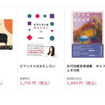
ピアニストはおもしろい
矢代秋雄音楽論集 オル
ェオの死
販
販
㈱春秋社
㈱音楽之友社
込）
通常価格
2,750 円（税込）
通常価格
2,860 円（税込）
売
売
元:
元: