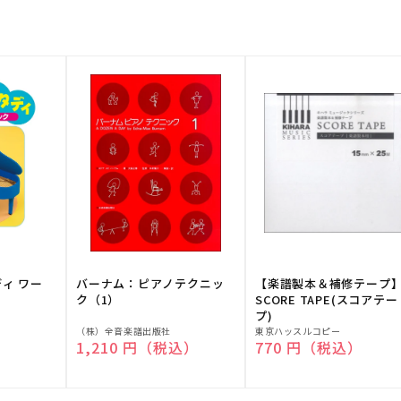
ディ ワー
バーナム：ピアノテクニッ
【楽譜製本＆補修テープ
ク（1）
SCORE TAPE(スコアテー
プ)
販
販
（株）全音楽譜出版社
東京ハッスルコピー
）
通常価格
1,210 円（税込）
通常価格
770 円（税込）
売
売
元:
元: