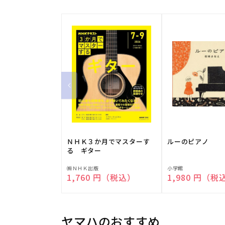
ＮＨＫ３か月でマスターす
ルーのピアノ
る ギター
販
販
㈱ＮＨＫ出版
小学館
通常価格
1,760 円（税込）
通常価格
1,980 円（税
売
売
元:
元:
ヤマハのおすすめ