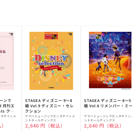
トーンで
STAGEA ディズニー 9～8
STAGEA ディズニー 6～5
88 月刊エ
級 Vol.9 ディズニー・セレ
級 Vol.6 リメンバー・ミ
ts クラ
クション
販
販
ンタテインメ
ヤマハミュージックエンタテインメ
ヤマハミュージックエンタテイン
ントホールディングス
ントホールディングス
売
売
込）
通常価格
2,640 円（税込）
通常価格
2,640 円（税込）
元:
元: