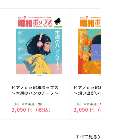
フ
ピアノｄｅ昭和ポップス
ピアノｄｅ昭和ポップス
～木綿のハンカチーフ～
～想い出がいっぱい～
販
販
（株）全音楽譜出版社
（株）全音楽譜出版社
（
通常価格
2,090 円（税込）
通常価格
2,090 円（税込）
売
売
元:
元:
元
すべて見る