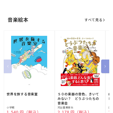
世界を旅する音楽室
５０の楽器の音色、きいて
ね
みない？ どうぶつたちの
し
音楽会
販
小学館
販
河出書房新社
販
ひ
通常価格
1,540 円（税込）
通常価格
2,178 円（税込）
通
1
売
売
売
元:
元:
元:
おすすめ特集
すべて見る
大人向けピアノ教本特集
人気プレイヤーによるスペシャル
演奏動画も