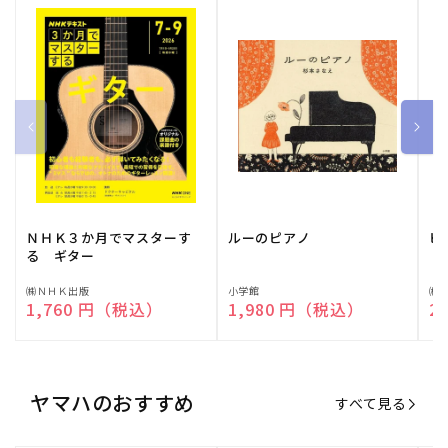
ＮＨＫ３か月でマスターす
ルーのピアノ
ピ
る ギター
販
㈱ＮＨＫ出版
販
小学館
販
㈱
通常価格
1,760 円（税込）
通常価格
1,980 円（税込）
通
2
売
売
売
元:
元:
元:
ヤマハのおすすめ
すべて見る