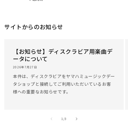
/
1
/
3