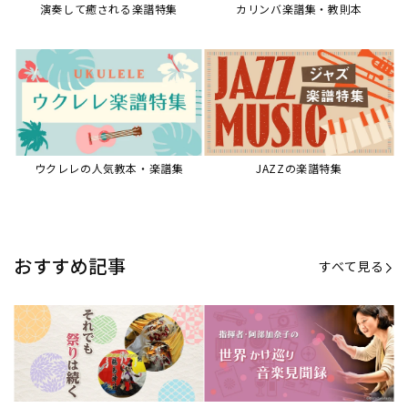
【第21回公開】なぜ人々は祭りを
【第16回公開】ヨーロッパを拠点
必要とするのか？祭りの今を見つ
に世界を駆けまわる阿部加奈子の
める現地ルポ
今に迫る
「できた！」があふれる！『生徒
“悪魔のヴァイオリニスト”の素顔
が変わる！新しいソルフェージュ
とは？『漫画 パガニーニ』ミニラ
指導の教科書』
イブ＆トークレポート