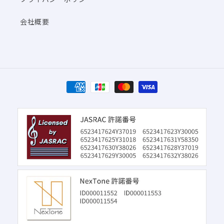
会社概要
決
済
方
法