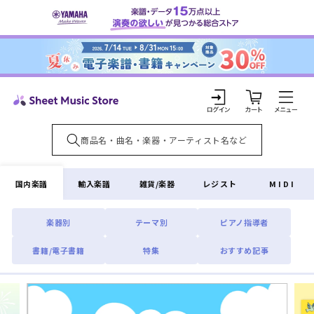
コンテ
ンツに
進む
カ
ー
ト
ロ
グ
イ
国内楽譜
輸入楽譜
雑貨/楽器
レジスト
MIDI
ン
楽器別
テーマ別
ピアノ指導者
書籍/電子書籍
特集
おすすめ記事