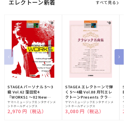
エレクトーン新着
すべて見る
STAGEA パーソナル 5～3
STAGEA エレクトーンで弾
S
級 Vol.62 窪田宏4
く 5～4級 Vol.88 月刊エレ
級
『WORKS1 ～02 New
クトーンPresents クラシ
ク
edition～』
ック名曲集
販
ヤマハミュージックエンタテインメ
販
ヤマハミュージックエンタテインメ
販
ヤ
ントホールディングス
ントホールディングス
ン
売
売
売
通常価格
2,970 円（税込）
通常価格
3,080 円（税込）
通
2
元:
元:
元: