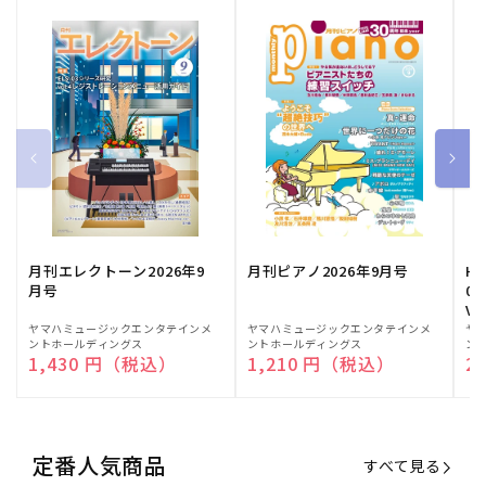
月刊エレクトーン2026年9
月刊ピアノ2026年9月号
HE
月号
03
Vo
販
ヤマハミュージックエンタテインメ
販
ヤマハミュージックエンタテインメ
販
ヤ
ントホールディングス
ントホールディングス
ン
売
売
売
通常価格
1,430 円（税込）
通常価格
1,210 円（税込）
通
2
元:
元:
元:
定番人気商品
すべて見る