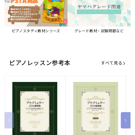
ブルクミュラー25の練習曲
ブルクミュラー25の練習曲
ピ
ロマン派の作品の指導法
ロマン派の作品の指導法
ス
【解説書】
～
販
ヤマハミュージックエンタテインメ
販
ヤマハミュージックエンタテインメ
販
ヤ
ントホールディングス
ントホールディングス
ン
売
売
売
通常価格
1,870 円（税込）
通常価格
1,540 円（税込）
通
2
元:
元:
元:
Sheet Music Store
書籍/電子書籍 特集
すべて見る