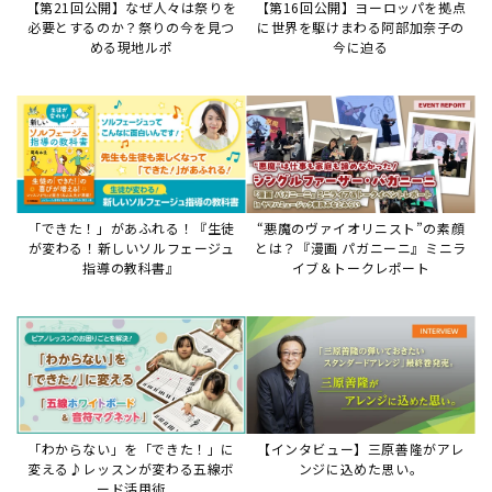
「わからない」を「できた！」に
【インタビュー】三原善隆がアレ
変える♪レッスンが変わる五線ボ
ンジに込めた思い。
ード活用術
サイトからのお知らせ
【お知らせ】ディスクラビア用楽曲デ
ータについて
2026年7月27日
本件は、ディスクラビアをヤマハミュージックデー
タショップと接続してご利用いただいているお客
様への重要なお知らせです。