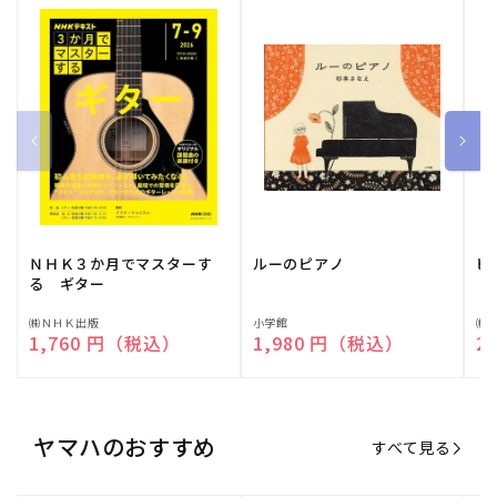
ＮＨＫ３か月でマスターす
ルーのピアノ
ピ
る ギター
販
㈱ＮＨＫ出版
販
小学館
販
㈱
通常価格
1,760 円（税込）
通常価格
1,980 円（税込）
通
2
売
売
売
元:
元:
元:
ヤマハのおすすめ
すべて見る