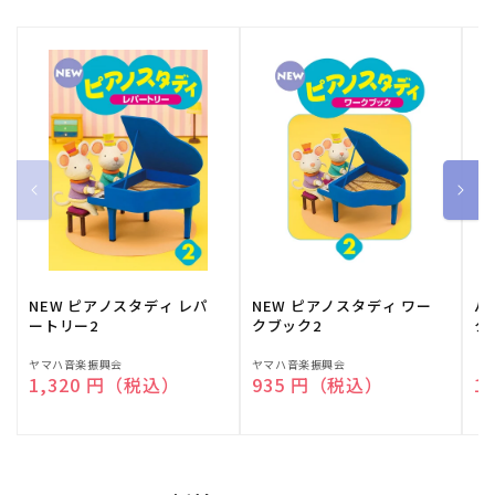
NEW ピアノスタディ レパ
NEW ピアノスタディ ワー
バ
ートリー2
クブック2
ク
販
ヤマハ音楽振興会
販
ヤマハ音楽振興会
販
（
通常価格
1,320 円（税込）
通常価格
935 円（税込）
通
1
売
売
売
元:
元:
元: