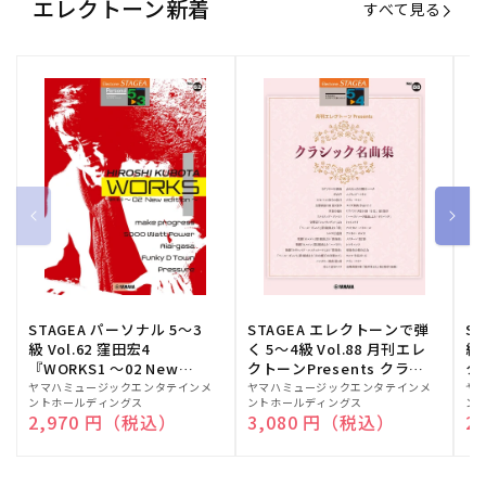
エレクトーン新着
すべて見る
STAGEA パーソナル 5～3
STAGEA エレクトーンで弾
S
級 Vol.62 窪田宏4
く 5～4級 Vol.88 月刊エレ
級
『WORKS1 ～02 New
クトーンPresents クラシ
ク
edition～』
ック名曲集
販
ヤマハミュージックエンタテインメ
販
ヤマハミュージックエンタテインメ
販
ヤ
ントホールディングス
ントホールディングス
ン
売
売
売
通常価格
2,970 円（税込）
通常価格
3,080 円（税込）
通
2
元:
元:
元: