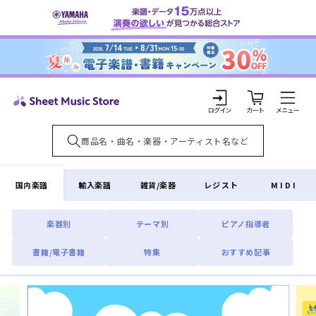
コンテ
ンツに
進む
カ
ー
ト
ロ
グ
イ
国内楽譜
輸入楽譜
雑貨/楽器
レジスト
MIDI
ン
楽器別
テーマ別
ピアノ指導者
書籍/電子書籍
特集
おすすめ記事