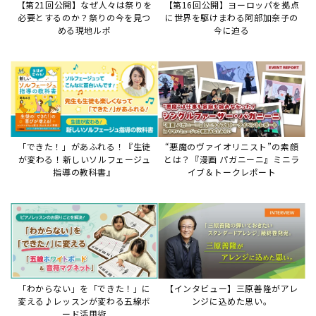
【第21回公開】なぜ人々は祭りを
【第16回公開】ヨーロッパを拠点
必要とするのか？祭りの今を見つ
に世界を駆けまわる阿部加奈子の
める現地ルポ
今に迫る
「できた！」があふれる！『生徒
“悪魔のヴァイオリニスト”の素顔
が変わる！新しいソルフェージュ
とは？『漫画 パガニーニ』ミニラ
指導の教科書』
イブ＆トークレポート
「わからない」を「できた！」に
【インタビュー】三原善隆がアレ
変える♪レッスンが変わる五線ボ
ンジに込めた思い。
ード活用術