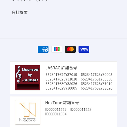
会社概要
決
済
方
法