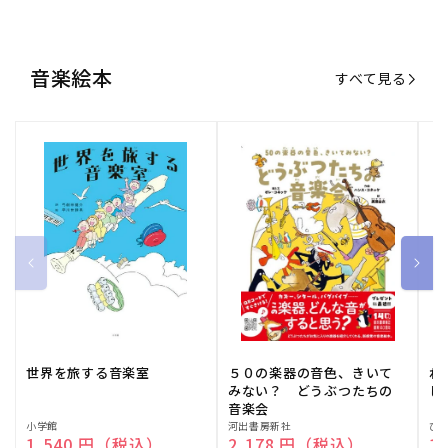
音楽絵本
すべて見る
世界を旅する音楽室
５０の楽器の音色、きいて
ね
みない？ どうぶつたちの
し
音楽会
販
小学館
販
河出書房新社
販
ひ
通常価格
1,540 円（税込）
通常価格
2,178 円（税込）
通
1