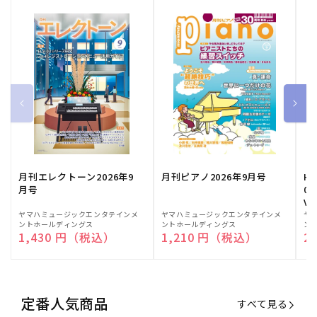
月刊エレクトーン2026年9
月刊ピアノ2026年9月号
HE
月号
03
Vo
販
ヤマハミュージックエンタテインメ
販
ヤマハミュージックエンタテインメ
販
ヤ
ントホールディングス
ントホールディングス
ン
売
売
売
通常価格
1,430 円（税込）
通常価格
1,210 円（税込）
通
2
元:
元:
元:
定番人気商品
すべて見る