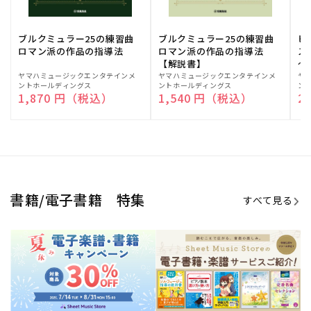
ブルクミュラー25の練習曲
ブルクミュラー25の練習曲
ピ
ロマン派の作品の指導法
ロマン派の作品の指導法
ス
【解説書】
～
販
ヤマハミュージックエンタテインメ
販
ヤマハミュージックエンタテインメ
販
ヤ
ントホールディングス
ントホールディングス
ン
売
売
売
通常価格
1,870 円（税込）
通常価格
1,540 円（税込）
通
2
元:
元:
元:
Sheet Music Store
書籍/電子書籍 特集
すべて見る