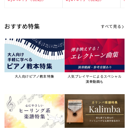
売
売
売
元:
元:
元:
おすすめ特集
すべて見る
大人向けピアノ教本特集
人気プレイヤーによるスペシャル
演奏動画も