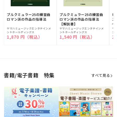
ブルクミュラー25の練習曲
ブルクミュラー25の練習曲
ピ
ロマン派の作品の指導法
ロマン派の作品の指導法
ス
【解説書】
～
販
ヤマハミュージックエンタテインメ
販
ヤマハミュージックエンタテインメ
販
ヤ
ントホールディングス
ントホールディングス
ン
売
売
売
通常価格
1,870 円（税込）
通常価格
1,540 円（税込）
通
2
元:
元:
元:
Sheet Music Store
書籍/電子書籍 特集
すべて見る