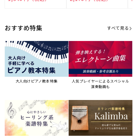
売
売
売
元:
元:
元:
おすすめ特集
すべて見る
大人向けピアノ教本特集
人気プレイヤーによるスペシャル
演奏動画も