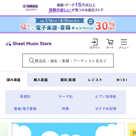
コンテ
ンツに
進む
カ
ー
ト
ロ
グ
イ
国内楽譜
輸入楽譜
雑貨/楽器
レジスト
MIDI
ン
楽器別
テーマ別
ピアノ指導者
書籍/電子書籍
特集
おすすめ記事