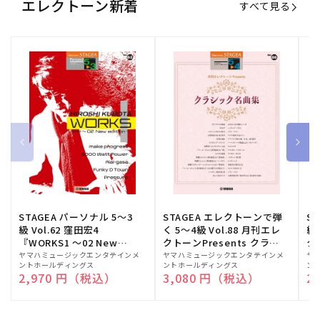
エレクトーン新着
すべて見る
STAGEA パーソナル 5～3
STAGEA エレクトーンで弾
S
級 Vol.62 窪田宏4
く 5～4級 Vol.88 月刊エレ
級
『WORKS1 ～02 New
クトーンPresents クラシ
ク
edition～』
ック名曲集
販
ヤマハミュージックエンタテインメ
販
ヤマハミュージックエンタテインメ
販
ヤ
ントホールディングス
ントホールディングス
ン
売
売
売
通常価格
2,970 円（税込）
通常価格
3,080 円（税込）
通
2
元:
元:
元: