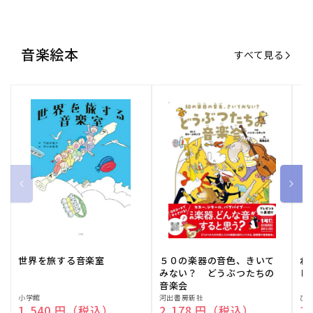
音楽絵本
すべて見る
世界を旅する音楽室
５０の楽器の音色、きいて
ね
みない？ どうぶつたちの
し
音楽会
販
小学館
販
河出書房新社
販
ひ
通常価格
1,540 円（税込）
通常価格
2,178 円（税込）
通
1