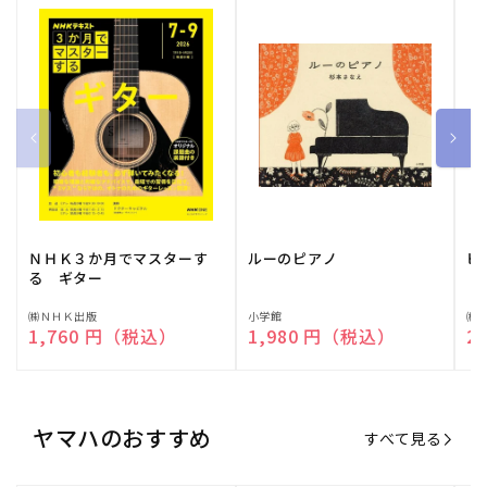
ＮＨＫ３か月でマスターす
ルーのピアノ
ピ
る ギター
販
㈱ＮＨＫ出版
販
小学館
販
㈱
通常価格
1,760 円（税込）
通常価格
1,980 円（税込）
通
2
売
売
売
元:
元:
元:
ヤマハのおすすめ
すべて見る