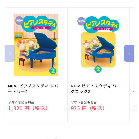
NEW ピアノスタディ レパ
NEW ピアノスタディ ワー
バ
ートリー2
クブック2
ク
販
ヤマハ音楽振興会
販
ヤマハ音楽振興会
販
（
通常価格
1,320 円（税込）
通常価格
935 円（税込）
通
1
売
売
売
元:
元:
元: