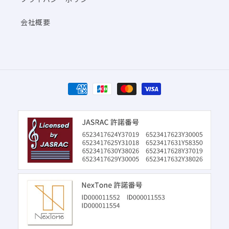
会社概要
決
済
方
法