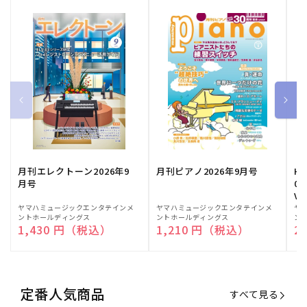
月刊エレクトーン2026年9
月刊ピアノ2026年9月号
HE
月号
03
Vo
販
ヤマハミュージックエンタテインメ
販
ヤマハミュージックエンタテインメ
販
ヤ
ントホールディングス
ントホールディングス
ン
売
売
売
通常価格
1,430 円（税込）
通常価格
1,210 円（税込）
通
2
元:
元:
元:
定番人気商品
すべて見る