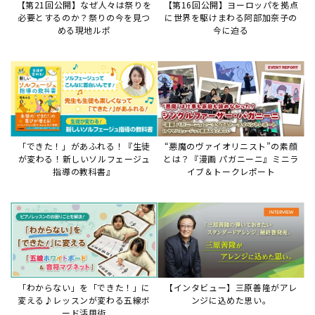
【第21回公開】なぜ人々は祭りを
【第16回公開】ヨーロッパを拠点
必要とするのか？祭りの今を見つ
に世界を駆けまわる阿部加奈子の
める現地ルポ
今に迫る
「できた！」があふれる！『生徒
“悪魔のヴァイオリニスト”の素顔
が変わる！新しいソルフェージュ
とは？『漫画 パガニーニ』ミニラ
指導の教科書』
イブ＆トークレポート
「わからない」を「できた！」に
【インタビュー】三原善隆がアレ
変える♪レッスンが変わる五線ボ
ンジに込めた思い。
ード活用術