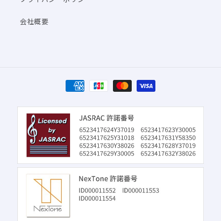
会社概要
決
済
方
法