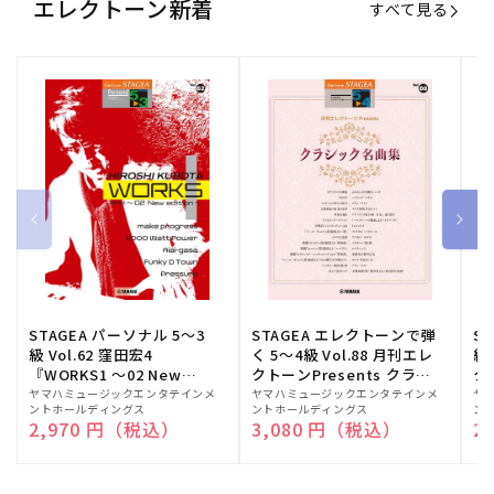
エレクトーン新着
すべて見る
STAGEA パーソナル 5～3
STAGEA エレクトーンで弾
S
級 Vol.62 窪田宏4
く 5～4級 Vol.88 月刊エレ
級
『WORKS1 ～02 New
クトーンPresents クラシ
ク
edition～』
ック名曲集
販
ヤマハミュージックエンタテインメ
販
ヤマハミュージックエンタテインメ
販
ヤ
ントホールディングス
ントホールディングス
ン
売
売
売
通常価格
2,970 円（税込）
通常価格
3,080 円（税込）
通
2
元:
元:
元: