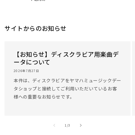
/
1
/
3