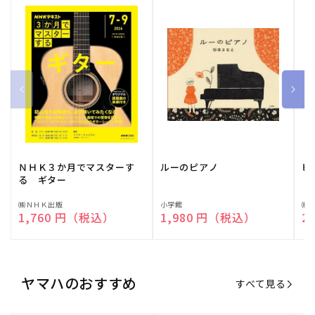
ＮＨＫ３か月でマスターす
ルーのピアノ
ピ
る ギター
販
㈱ＮＨＫ出版
販
小学館
販
㈱
通常価格
1,760 円（税込）
通常価格
1,980 円（税込）
通
2
売
売
売
元:
元:
元:
ヤマハのおすすめ
すべて見る