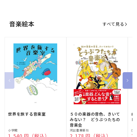
世界を旅する音楽室
５０の楽器の音色、きいて
ね
みない？ どうぶつたちの
し
音楽会
販
小学館
販
河出書房新社
販
ひ
通常価格
1,540 円（税込）
通常価格
2,178 円（税込）
通
1
売
売
売
元:
元:
元:
おすすめ特集
すべて見る
大人向けピアノ教本特集
人気プレイヤーによるスペシャル
演奏動画も