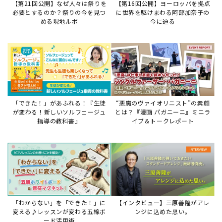
「わからない」を「できた！」に
【インタビュー】三原善隆がアレ
変える♪レッスンが変わる五線ボ
ンジに込めた思い。
ード活用術
サイトからのお知らせ
【お知らせ】ディスクラビア用楽曲デ
ータについて
2026年7月27日
本件は、ディスクラビアをヤマハミュージックデー
タショップと接続してご利用いただいているお客
様への重要なお知らせです。