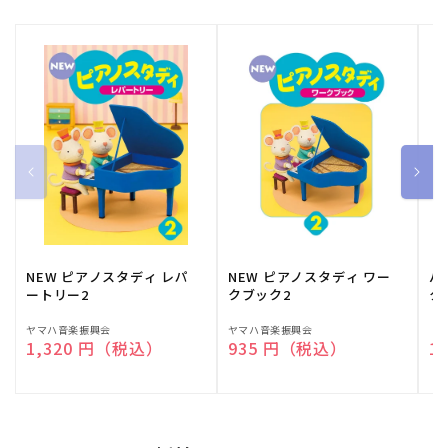
NEW ピアノスタディ レパ
NEW ピアノスタディ ワー
バ
ートリー2
クブック2
ク
販
ヤマハ音楽振興会
販
ヤマハ音楽振興会
販
（
通常価格
1,320 円（税込）
通常価格
935 円（税込）
通
1
売
売
売
元:
元:
元: