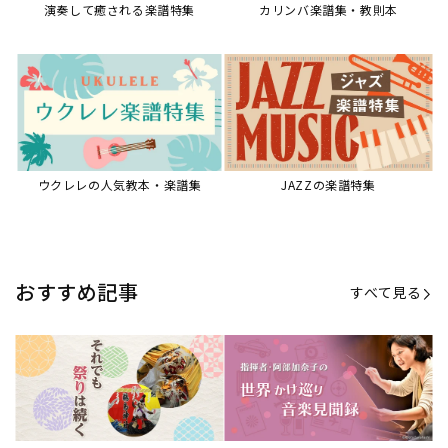
【第21回公開】なぜ人々は祭りを
【第16回公開】ヨーロッパを拠点
必要とするのか？祭りの今を見つ
に世界を駆けまわる阿部加奈子の
める現地ルポ
今に迫る
「できた！」があふれる！『生徒
“悪魔のヴァイオリニスト”の素顔
が変わる！新しいソルフェージュ
とは？『漫画 パガニーニ』ミニラ
指導の教科書』
イブ＆トークレポート