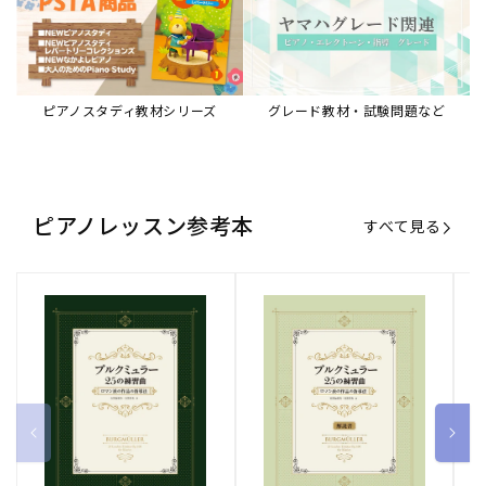
ブルクミュラー25の練習曲
ブルクミュラー25の練習曲
ピ
ロマン派の作品の指導法
ロマン派の作品の指導法
ス
【解説書】
～
販
ヤマハミュージックエンタテインメ
販
ヤマハミュージックエンタテインメ
販
ヤ
ントホールディングス
ントホールディングス
ン
売
売
売
通常価格
1,870 円（税込）
通常価格
1,540 円（税込）
通
2
元:
元:
元:
Sheet Music Store
書籍/電子書籍 特集
すべて見る