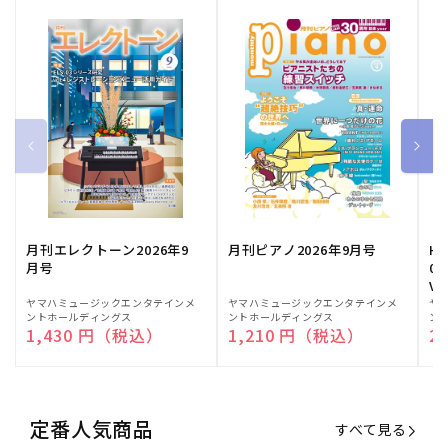
月刊エレクトーン2026年9
月刊ピアノ2026年9月号
HE
月号
03
Vo
販
ヤマハミュージックエンタテインメ
販
ヤマハミュージックエンタテインメ
販
ヤ
ントホールディングス
ントホールディングス
ン
売
売
売
通常価格
1,430 円（税込）
通常価格
1,210 円（税込）
通
2
元:
元:
元:
定番人気商品
すべて見る