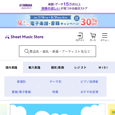
コンテ
ンツに
進む
カ
ー
ト
ロ
グ
イ
国内楽譜
輸入楽譜
雑貨/楽器
レジスト
MIDI
ン
楽器別
テーマ別
ピアノ指導者
書籍/電子書籍
特集
おすすめ記事